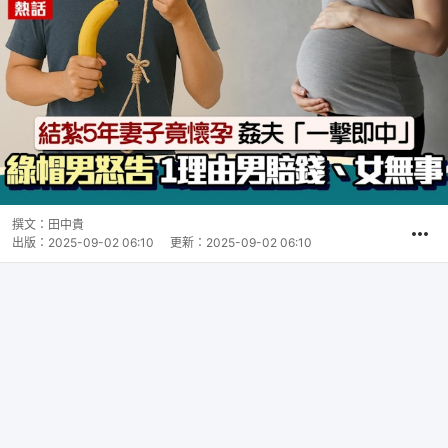
撰文：
田中貴
出版：
2025-09-02 06:10
更新：
2025-09-02 06:10