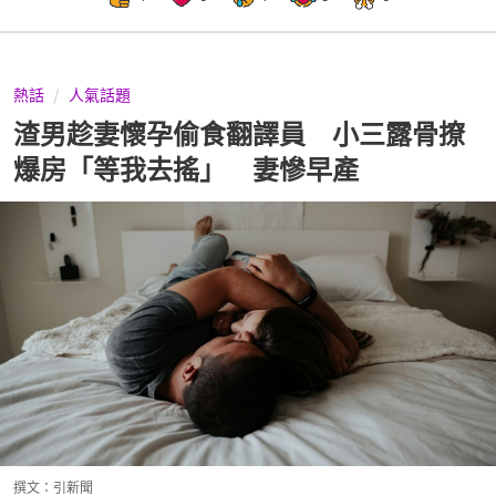
熱話
人氣話題
渣男趁妻懷孕偷食翻譯員 小三露骨撩
爆房「等我去搖」 妻慘早產
撰文：
引新聞