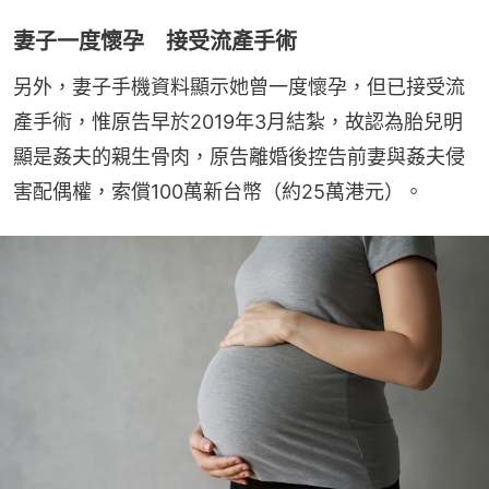
妻子一度懷孕 接受流產手術
另外，妻子手機資料顯示她曾一度懷孕，但已接受流
產手術，惟原告早於2019年3月結紮，故認為胎兒明
顯是姦夫的親生骨肉，原告離婚後控告前妻與姦夫侵
害配偶權，索償100萬新台幣（約25萬港元）。