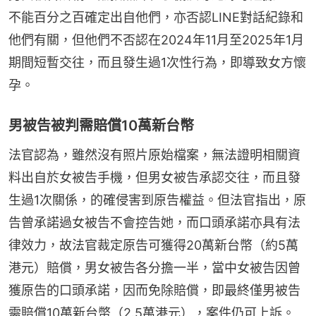
不能百分之百確定出自他們，亦否認LINE對話紀錄和
他們有關，但他們不否認在2024年11月至2025年1月
期間短暫交往，而且發生過1次性行為，即導致女方懷
孕。
男被告被判需賠償10萬新台幣
法官認為，雖然沒有照片原始檔案，無法證明相關資
料出自於女被告手機，但男女被告承認交往，而且發
生過1次關係，的確侵害到原告權益。但法官指出，原
告曾承諾過女被告不會控告她，而口頭承諾亦具有法
律效力，故法官裁定原告可獲得20萬新台幣（約5萬
港元）賠償，男女被告各分擔一半，當中女被告因曾
獲原告的口頭承諾，因而免除賠償，即最終僅男被告
需賠償10萬新台幣（2.5萬港元），案件仍可上訴。