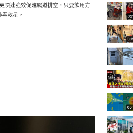
更快速強效促進腸道排空，只要飲用方
道排毒救星。
02
00
00