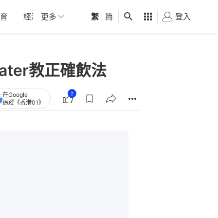
育
經濟
更多
01深圳
繁
觀點
|
简
健康
好食玩飛
登入
女
ater教正確飲法
2
在Google
追蹤《香港01》