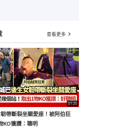
章
查看更多
01:25
女韌帶斷裂坐關愛座！被阿伯狂
物KO獲讚：聰明