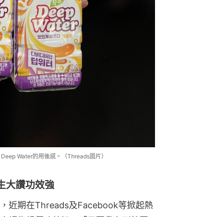
ep Water的用後感。（Threads圖片）
生大讚功效強
在Threads及Facebook等掀起熱