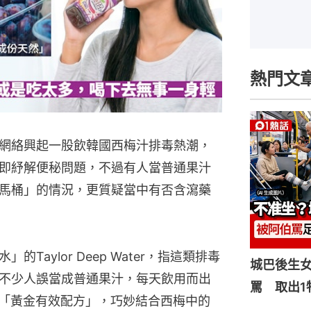
熱門文
網絡興起一股飲韓國西梅汁排毒熱潮，
即紓解便秘問題，不過有人當普通果汁
馬桶」的情況，更質疑當中有否含瀉藥
Taylor Deep Water，指這類排毒
城巴後生
不少人誤當成普通果汁，每天飲用而出
罵 取出1
調出「黃金有效配方」，巧妙結合西梅中的