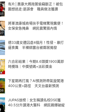
有片│惠康大媽拖篋偷竊斷正！被包
圍想逃走:是誤會 職員做法獲讚
:01
將軍澳康城商場扶手電梯驚現糞便！
女保安急掩鼻 網民震驚猜內情
:27
德33歲女遭囚虐4個月！性侵、暴打
逼食糞 半裸綁露台被鄰居揭發
六合彩結果｜今期8.6頭獎1900萬即
時攪珠｜中獎號碼+派彩獎金
下星期再打風？AI預測熱帶氣旋闖港
400公里+路徑 天文台最新預測
:36
JUPAS放榜｜女生稱讀名校DSE獲
40.5分升讀港大醫科 網民踢爆破綻