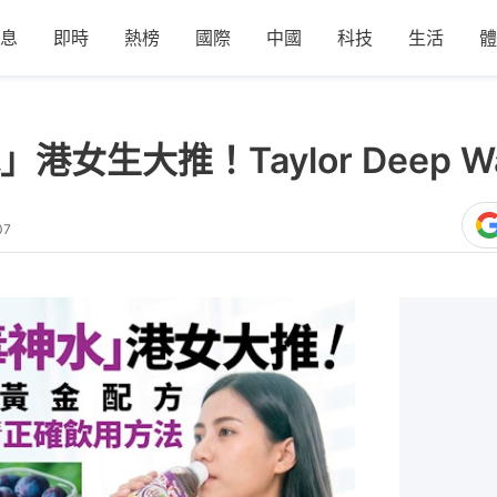
息
即時
熱榜
國際
中國
科技
生活
體
女生大推！Taylor Deep W
07