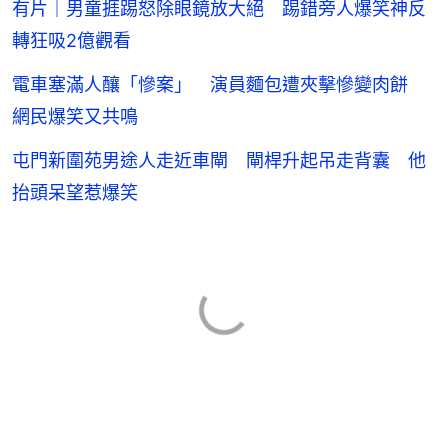
有片｜男童捱踢怒除眼鏡放大絕 踢錯旁人爆笑神反
轉狂吸2億觀看
電車塞滿人釀「慘案」 演員麵包遭夾擊慘變肉餅
網民爆笑又共鳴
屯門新圍苑男途人走近車閘 閘桿升起吊走背囊 他
抬頭呆望惹爆笑