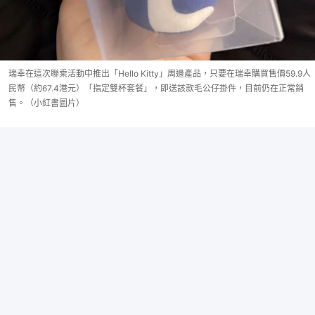
瑞幸在這次聯乘活動中推出「Hello Kitty」周邊產品，只要在瑞幸購買售價59.9人
民幣（約67.4港元）「指定雙杯套餐」，即送該款毛公仔掛件，目前仍在正常銷
售。（小紅書圖片）