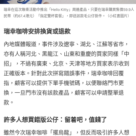
瑞幸在這次聯乘活動中推出「Hello Kitty」周邊產品，只要在瑞幸購買售價59.9人
民幣（約67.4港元）「指定雙杯套餐」，即送該款毛公仔掛件。（小紅書圖片）
瑞幸咖啡安排換貨或退款
內地媒體報道，事件涉及遼寧、湖北、江蘇等省市，
亦有人稱河北、黑龍江、山東和重慶的買家同樣「中
招」，不過有廣東、北京、天津等地方買家表示收到
正確版本。針對此次拼寫錯誤事件，瑞幸咖啡回覆
指，顧客可以提供下單手機號碼，以便聯絡門市更
換，一旦門市沒有該款產品，顧客可以申請整單退
款。
許多人想買錯版公仔：留着吧，值錢了
雖然今次瑞幸咖啡「擺烏龍」，但反而吸引許多人想