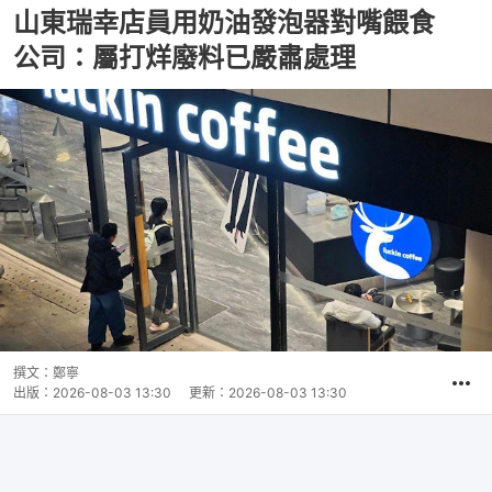
山東瑞幸店員用奶油發泡器對嘴餵食
公司：屬打烊廢料已嚴肅處理
撰文：
鄭寧
出版：
2026-08-03 13:30
更新：
2026-08-03 13:30