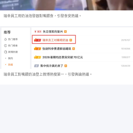
瑞幸員工用奶油泡發器對嘴餵食，引發食安熱議。
瑞幸員工對嘴餵奶油登上微博熱搜第一，引發輿論熱議。