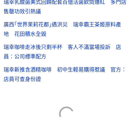
瑞幸乳酸菌美式回歸配套百億活菌飲筒爆紅 多門店
售罄功效引熱議
廣西｢世界茉莉花都｣遇洪災 瑞幸霸王茶姬原料產
地 花田積水全毀
瑞幸咖啡走冰後只剩半杯 客人不滿當場投訴 店
員：公司標準配方
瑞幸新推含酒精咖啡 初中生輕易購得惹議 官方：
店員可查身份證