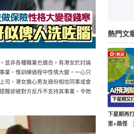
熱門文
，並非各種職業也適合。有港女於討論
事業，惟訓練過程中性情大變，一心只
上司，港女擔心男友過份相信同事或會
提醒卻被對方反斥不支持其事業，令她
下星期再打
里+路徑 