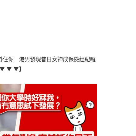
掛住你 港男發現昔日女神成保險經紀囉
 ▼ ▼】