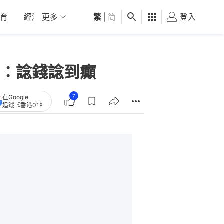
育
經濟
更多
01深圳
繁
觀點
|
简
健康
好食玩飛
登入
女
：諗錢諗到癲
7
在Google
追蹤《香港01》