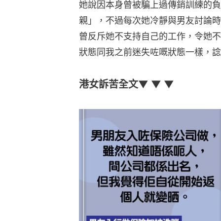
她說因本身曾被騙上過傳銷訓練的負
親」，不過每次她冷靜與男友討論時
曾反斥她不支持自己的工作，令她不
狀態同我之前迷失咗嘅狀態一樣，諗
港女訴苦全文▼ ▼ ▼