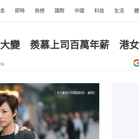
息
即時
熱榜
國際
中國
科技
生活
體
大變 羨慕上司百萬年薪 港女
09