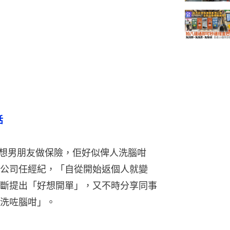
話
唔想男朋友做保險，佢好似俾人洗腦咁
公司任經紀，「自從開始返個人就變
斷提出「好想開單」，又不時分享同事
洗咗腦咁」。