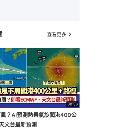
章
查看更多
00:36
風？AI預測熱帶氣旋闖港400公
天文台最新預測