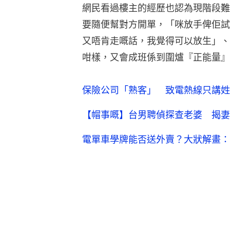
網民看過樓主的經歷也認為現階段難
要隨便幫對方開單，「咪放手俾佢試
又唔肯走嘅話，我覺得可以放生」、
咁樣，又會成班係到圍爐『正能量』
保險公司「熟客」 致電熱線只講姓
【帽事嘅】台男聘偵探查老婆 揭妻
電單車學牌能否送外賣？大狀解畫：