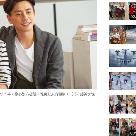
02
信同事，擔心對方被騙，惟男友未有領情。（《守護神之保
00