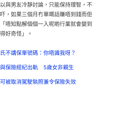
以與男友冷靜討論，只能保持理智，不
吓，如果三個月冇單嘅話賺唔到錢而佢
「唔知點解個個一入呢啲行業就會變到
得好奇怪」。
氏不講保單號碼：你唔識我呀？
與保險經紀出軌 5歲女非親生
可被取消駕駛執照兼令保險失效