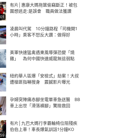
有片│惠康大媽拖篋偷竊斷正！被包
圍想逃走:是誤會 職員做法獲讚
:01
凌晨叫代駕 10分鐘路程「司機開1
小時」乘客不怒反大讚：做得好
美軍快速猛禽遇東風導彈恐變「燒
雞」 為何中國快速威龍無這弱點
紐約華人區爆「安檢式」劫案！大叔
遭槍匪指嚇搜身 震撼影片曝光
孕婦突陣痛赤腳坐電單車急送醫 BB
車上出世「滑落褲腳」驚險救回
有片│九巴大媽行李霸輪椅位阻殘疾
伯伯上車！車長爆氣訓話1分鐘KO
:59