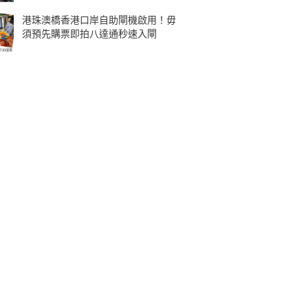
港珠澳橋香港口岸自助閘機啟用！毋
須預先購票即拍八達通秒速入閘