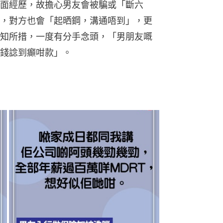
面經歷，故擔心男友會被騙或「斷六
，對方也會「起晒鋼，溝通唔到」，更
知所措，一度有分手念頭，「男朋友嘅
錢諗到癲咁款」。