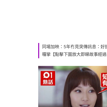
同場加映：5年冇見突傳訊息：好
囉攣【點擊下圖放大即睇故事經過▼