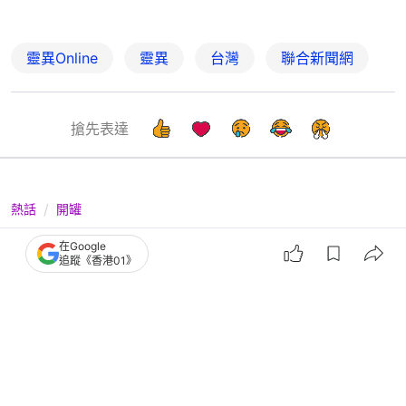
靈異Online
靈異
台灣
聯合新聞網
搶先表達
熱話
開罐
聽力受損不可逆！世衛警告80分貝上
在Google
追蹤《香港01》
限 醫生教你「60原則」護耳