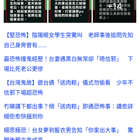
+
14
【堅恐怖】陰陽眼女學生突驚叫 老師事後追問先知
自己身旁曾有……
最恐怖撞鬼經歷！台妻遇黑白無常卻「唔信邪」 下
場比死老公更慘
【台灣鬼故】遊台遇「送肉粽」儀式勿偷看 少年不
信邪下場超恐怖
冇睇講下都出事？傾「送肉粽」即遇恐怖事：講愈詳
細佢愈快搵到你
細思極恐｜台女夢到藍衣男告知「你家出大事」 驚