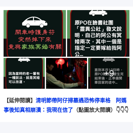
+
9
【延伸閱讀】
清明節帶阿仔掃墓遇恐怖停車格　阿媽
事後知真相崩潰：我現在信了
（點圖放大閱讀）👇👇👇