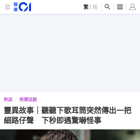
繁
|
简
熱話
熱爆話題
靈異故事｜聽聽下歌耳筒突然傳出一把
細路仔聲 下秒即遇驚嚇怪事