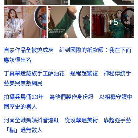
+
5
自豪作品全被燒成灰 紅到國際的紙紮師：我在下面
應該很出名
丁真學造藏族手工酥油花 過程超繁複 神秘傳統手
藝美哭無數網民
拍攝兵馬俑23年 為他們製作身份證 以相機守護中
國歷史的男人
河南全職媽媽抖音爆紅 從沒學過美術 靠超強手藝
「騙」過無數人