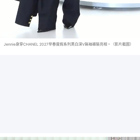
Jennie身穿CHANEL 2027早春度假系列黑白深V無袖褲裝亮相。（影片截圖）