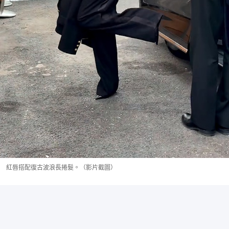
紅唇搭配復古波浪長捲髮。（影片截圖）