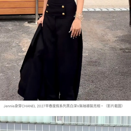
Jennie身穿CHANEL 2027早春度假系列黑白深V無袖褲裝亮相。（影片截圖）