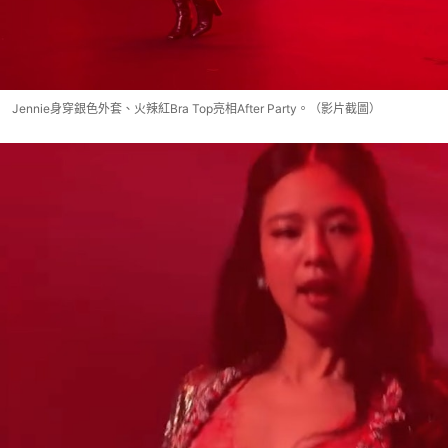
Jennie身穿銀色外套、火辣紅Bra Top亮相After Party。（影片截圖）