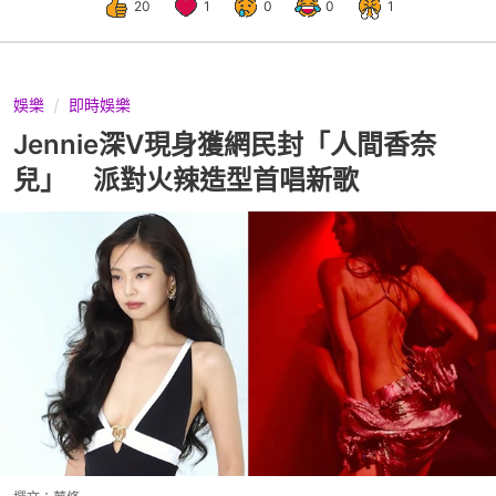
20
1
0
0
1
娛樂
即時娛樂
Jennie深V現身獲網民封「人間香奈
兒」 派對火辣造型首唱新歌