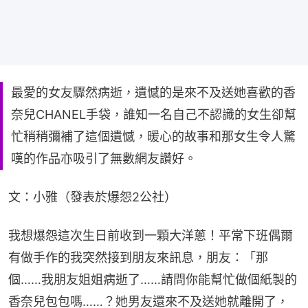
最愛的女友驟然病逝，遺憾的是來不及送她喜歡的香
奈兒CHANEL手袋，誰知一名自己不認識的女生卻幫
忙稍稍彌補了這個遺憾，暖心的故事和那女生令人驚
嘆的作品亦吸引了無數網友讚好。
文：小雅（發表於爆怨2公社）
我想爆怨這次生日前收到一顆大洋蔥！平常下班偶爾
有做手作的我突然接到朋友來訊息，朋友：「那
個……我朋友姐姐病逝了……請問你能幫忙做個紙製的
香奈兒包包嗎……？她男友還來不及送她就離開了，