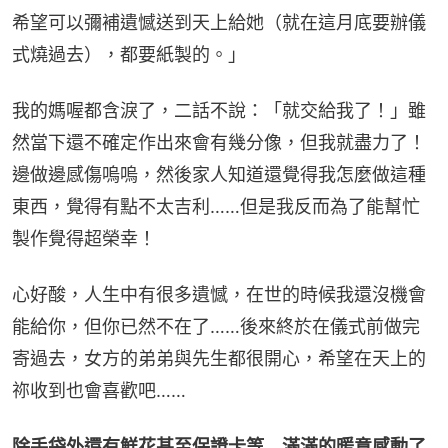
希望可以彌補遺憾送到天上給她（就在這月底要辦儀
式燒過去），都要紙製的。」
我的媽喔都含淚了，二話不說：「就交給我了！」雖
然當下還不確定作出來會有幾分像，但我就盡力了！
邊做邊感傷嗚嗚，然後家人知道還覺得我怎麼做這種
東西，覺得有點不太吉利……但是我反而為了能幫忙
製作覺得超榮幸！
心好酸，人生中有很多遺憾，在世的時候我還沒機會
能給你，但你已然不在了……後來終於在儀式前做完
寄過去，女方的弟弟與先生都很開心，希望在天上的
祢收到也會喜歡吧……
除手袋外還有鮮花甚至保證卡等　滿滿的暖意感動了