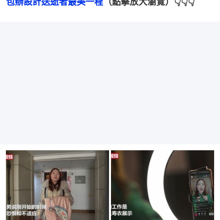
包辦設計送逝者最美一程
（點擊放大瀏覽）👇👇👇