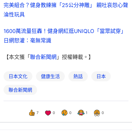
完美組合？健身教練擁「25公分神雕」 親吐哀怨心聲
淪性玩具
1600萬流量狂轟！健身網紅逛UNIQLO「當眾試穿」
日網怒灌：毫無常識
【本文獲「
聯合新聞網
」授權轉載。】
日本文化
健康生活
熱話
日本
聯合新聞網
7
0
0
1
0