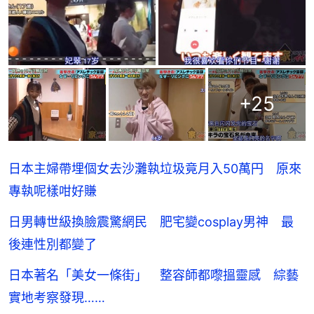
+
25
日本主婦帶埋個女去沙灘執垃圾竟月入50萬円 原來
專執呢樣咁好賺
日男轉世級換臉震驚網民 肥宅變cosplay男神 最
後連性別都變了
日本著名「美女一條街」 整容師都嚟搵靈感 綜藝
實地考察發現……