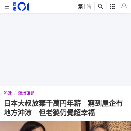
繁
|
简
熱話
熱爆話題
日本大叔放棄千萬円年薪 窮到屋企冇
地方沖涼 但老婆仍覺超幸福