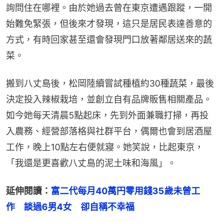
詢問住在哪裡。由於她過去曾在東京遭遇跟蹤，一開
始難免緊張，但後來才發現，這只是居民表達善意的
方式，有時回家甚至還會發現門口放著鄰居送來的蔬
菜。
搬到八丈島後，松岡陸續嘗試種植約30種蔬菜，最後
決定投入辣椒栽培，並創立自有品牌販售相關產品。
如今她每天清晨5點起床，先到外面兼職打掃，再投
入農務、經營部落格與社群平台，偶爾也會到居酒屋
工作，晚上10點左右便就寢。她笑說，比起東京，
「我還是更喜歡八丈島的泥土味和海風」。
延伸閱讀：
富二代每月40萬円零用錢35歲未曾工
作　談過6男4女　卻自稱不幸福