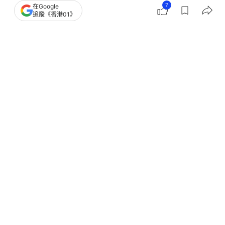
7
在Google
熱話
熱爆話題
追蹤《香港01》
日本71歲父擁3800萬日圓積蓄仍打夜
工！為存錢養活42歲兒子不退休
撰文：
安琪拉
出版：
2026-06-22 22:19
更新：
2026-07-01 00:29