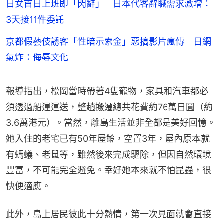
日女首日上班即「閃辭」 日本代客辭職需求激增：
3天接11件委託
京都假藝伎誘客「性暗示索金」惡搞影片瘋傳 日網
氣炸：侮辱文化
報導指出，松岡當時帶著4隻寵物，家具和汽車都必
須透過船運運送，整趟搬遷總共花費約76萬日圓（約
3.6萬港元）。當然，離島生活並非全都是美好回憶。
她入住的老宅已有50年屋齡，空置3年，屋內原本就
有螞蟻、老鼠等，雖然後來完成驅除，但因自然環境
豐富，不可能完全避免。幸好她本來就不怕昆蟲，很
快便適應。
此外，島上居民彼此十分熱情，第一次見面就會直接