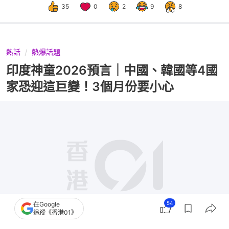
35
0
2
9
8
熱話
熱爆話題
印度神童2026預言｜中國、韓國等4國
家恐迎這巨變！3個月份要小心
54
在Google
追蹤《香港01》