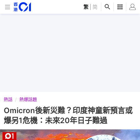
繁
|
简
熱話
熱爆話題
Omicron後新災難？印度神童新預言或
爆另1危機：未來20年日子難過