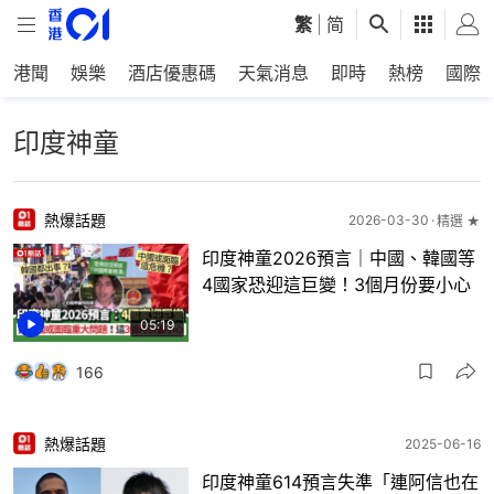
繁
|
简
港聞
娛樂
酒店優惠碼
天氣消息
即時
熱榜
國際
印度神童
熱爆話題
2026-03-30
精選 ★
印度神童2026預言｜中國、韓國等
4國家恐迎這巨變！3個月份要小心
05:19
166
熱爆話題
2025-06-16
印度神童614預言失準「連阿信也在