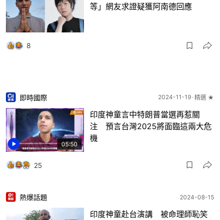
等」網友求證疑獲阿南德回應
8
即時國際
2024-11-19
精選 ★
印度神童言中特朗普當選再惹關
注 預言台灣2025將面臨這兩大危
機
05:50
25
熱爆話題
2024-08-15
印度神童赴台演講 被命理師恥笑