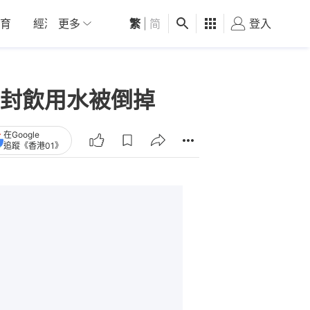
育
經濟
更多
01深圳
繁
觀點
|
简
健康
好食玩飛
登入
女
封飲用水被倒掉
在Google
追蹤《香港01》