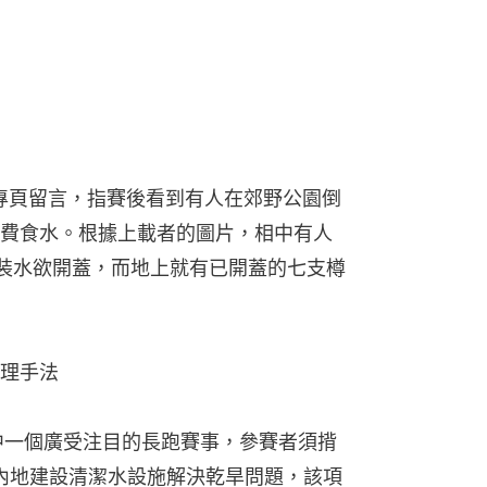
ok專頁留言，指賽後看到有人在郊野公園倒
費食水。根據上載者的圖片，相中有人
裝水欲開蓋，而地上就有已開蓋的七支樽
處理手法
其中一個廣受注目的長跑賽事，參賽者須揹
為內地建設清潔水設施解決乾旱問題，該項