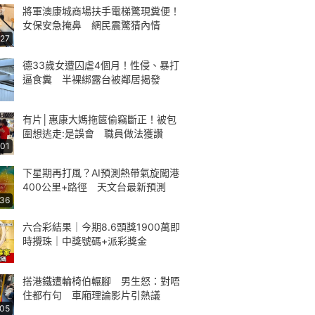
將軍澳康城商場扶手電梯驚現糞便！
女保安急掩鼻 網民震驚猜內情
:27
德33歲女遭囚虐4個月！性侵、暴打
逼食糞 半裸綁露台被鄰居揭發
有片│惠康大媽拖篋偷竊斷正！被包
圍想逃走:是誤會 職員做法獲讚
:01
下星期再打風？AI預測熱帶氣旋闖港
400公里+路徑 天文台最新預測
:36
六合彩結果｜今期8.6頭獎1900萬即
時攪珠｜中獎號碼+派彩獎金
搭港鐵遭輪椅伯輾腳 男生怒：對唔
住都冇句 車廂理論影片引熱議
:05