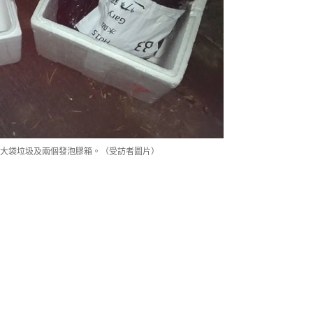
大袋垃圾及兩個發泡膠箱。（受訪者圖片）