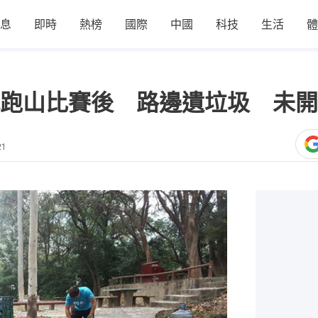
息
即時
熱榜
國際
中國
科技
生活
體
跑山比賽後 路邊遺垃圾 未開
21