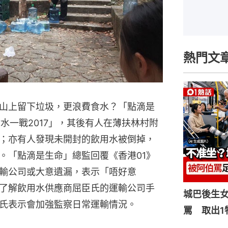
熱門文
山上留下垃圾，更浪費食水？「點滴是
揹水一戰2017」，其後有人在薄扶林村附
；亦有人發現未開封的飲用水被倒掉，
。「點滴是生命」總監回覆《香港01》
輸公司或大意遺漏，表示「唔好意
了解飲用水供應商屈臣氏的運輸公司手
城巴後生
氏表示會加強監察日常運輸情況。
罵 取出1