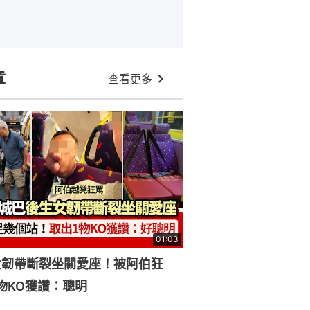
章
查看更多
01:03
女韌帶斷裂坐關愛座！被阿伯狂
物KO獲讚：聰明