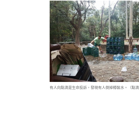
有人向點滴是生命投訴，發現有人倒掉樽裝水。（點滴