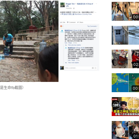
00
02
是生命fb截圖）
00
01