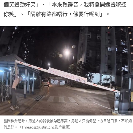
個笑聲勁好笑」、「本來較靜音，我特登開返聲嚟聽
你笑」、「隔離有路都唔行，係要行呢到」。
當閘桿升起時，男途人的背囊被勾起吊高，男途人只能仰望上方目瞪口呆，不知如
何是好。（Threads@justin_chc影片截圖）