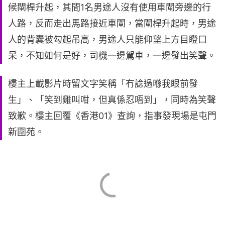
候閘桿升起，其間1名男途人沒有使用車閘旁邊的行
人路，反而走出馬路接近車閘，當閘桿升起時，男途
人的背囊被勾起吊高，男途人只能仰望上方目瞪口
呆，不知如何是好，司機一邊駕車，一邊發出笑聲。
樓主上載影片時留文字笑稱「冇諗過喺我眼前發
生」、「笑到雞叫咁，但真係忍唔到」，同時為笑聲
致歉。樓主回覆《香港01》查詢，指事發現場是屯門
新圍苑。