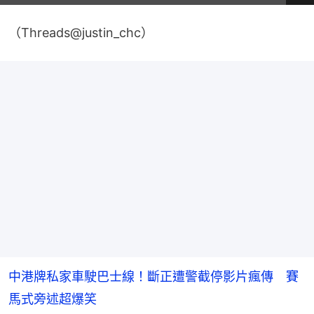
影
共
片
時
間
（Threads@justin_chc）
中港牌私家車駛巴士線！斷正遭警截停影片瘋傳 賽
馬式旁述超爆笑