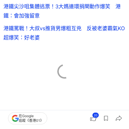
港鐵尖沙咀集體逃票！3大媽連環捐閘動作爆笑 港
鐵：會加強留意
港鐵罵戰！大叔vs推貨男爆粗互兇 反被老婆霸氣KO
超爆笑：好老婆
20
在Google
追蹤《香港01》