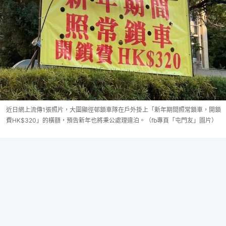
近日網上流傳1張照片，大圍顯徑邨鎖車隊在戶外掛上「新年期間照常鎖車，開鎖
費HK$320」的橫額，預告新年也將秉公處理違泊。（fb專頁「屯門友」圖片）