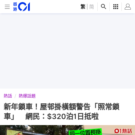
繁
|
简
熱話
熱爆話題
新年鎖車！屋邨掛橫額警告「照常鎖
車」 網民：$320泊1日抵啦