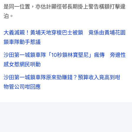
是同一位置，亦估計顯徑邨長期掛上警告橫額打擊違
泊。
大義滅親！黃埔天地穿梭巴士被鎖 竟係由黃埔花園
鎖車隊動手惹議
沙田第一城鎖車隊「10秒鎖林寶堅尼」瘋傳 旁邊性
感女惹網民哄動
沙田第一城鎖車隊原來勁賺錢？預算收入竟高到咁
物管公司咁回應