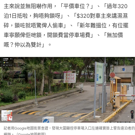
主來說並無阻嚇作用，「平價車位？」、「過年320
泊1日抵啦，夠唔夠鎖呀」、「$320對車主來講濕濕
碎，鎖咗就唔驚俾人偷車」、「新年難搵位，有位擺
車寧願俾佢哋鎖，開鎖費當停車場費」、「無加價
嘅？仲以為雙計」。
記者用Google地圖街景查證，發現大圍顯徑停車場入口左邊確實掛上警告違泊者的
橫額。（Google地圖截圖）