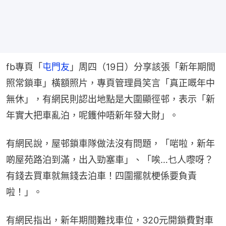
fb專頁「
屯門友
」周四（19日）分享該張「新年期間
照常鎖車」橫額照片，專頁管理員笑言「真正嘅年中
無休」，有網民則認出地點是大圍顯徑邨，表示「新
年實大把車亂泊，呢鑊仲唔新年發大財」。
有網民說，屋邨鎖車隊做法沒有問題，「啱啦，新年
啲屋苑路泊到滿，出入勁塞車」、「唉…乜人嚟呀？
有錢去買車就無錢去泊車！四圍擺就梗係要負責
啦！」。
有網民指出，新年期間難找車位，320元開鎖費對車