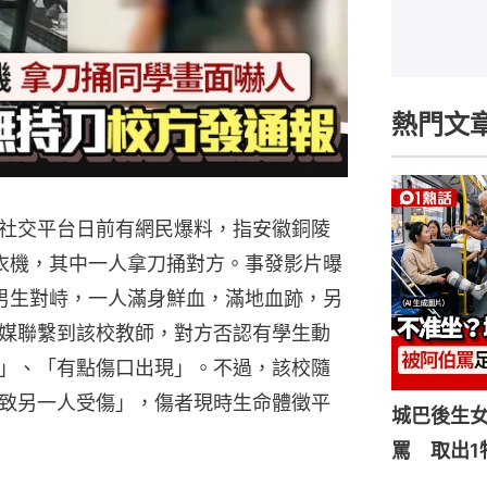
熱門文
社交平台日前有網民爆料，指安徽銅陵
衣機，其中一人拿刀捅對方。事發影片曝
男生對峙，一人滿身鮮血，滿地血跡，另
媒聯繫到該校教師，對方否認有學生動
」、「有點傷口出現」。不過，該校隨
致另一人受傷」，傷者現時生命體徵平
城巴後生
罵 取出1