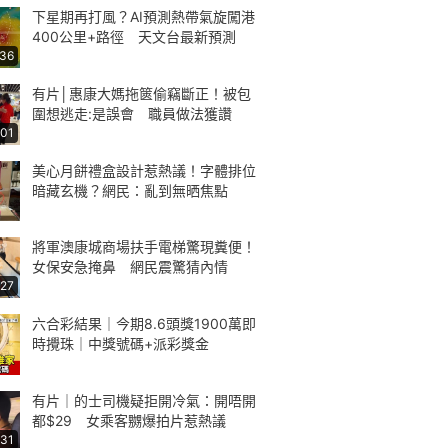
下星期再打風？AI預測熱帶氣旋闖港
400公里+路徑 天文台最新預測
:36
有片│惠康大媽拖篋偷竊斷正！被包
圍想逃走:是誤會 職員做法獲讚
:01
美心月餅禮盒設計惹熱議！字體排位
暗藏玄機？網民：亂到無晒焦點
將軍澳康城商場扶手電梯驚現糞便！
女保安急掩鼻 網民震驚猜內情
:27
六合彩結果｜今期8.6頭獎1900萬即
時攪珠｜中獎號碼+派彩獎金
有片｜的士司機疑拒開冷氣：開唔開
都$29 女乘客嬲爆拍片惹熱議
:31