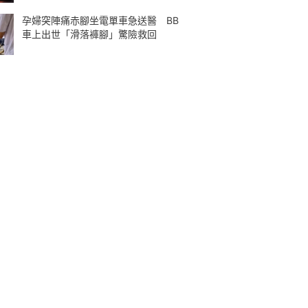
孕婦突陣痛赤腳坐電單車急送醫 BB
車上出世「滑落褲腳」驚險救回