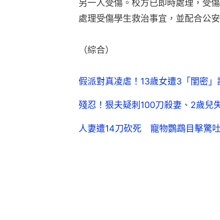
人妻遭14刀砍死 寵物鸚鵡目擊驚
大學生
大學生活
洗衣機