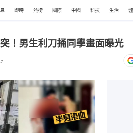
息
即時
熱榜
國際
中國
科技
生活
體
突！男生利刀捅同學畫面曝光 
47