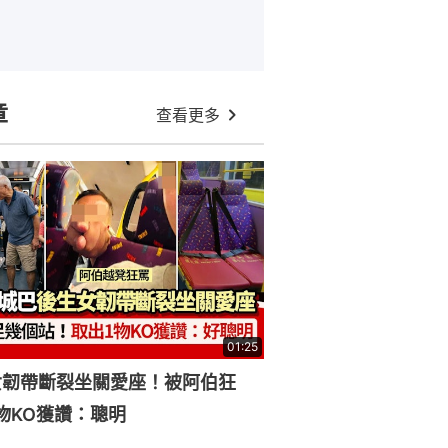
章
查看更多
01:25
女韌帶斷裂坐關愛座！被阿伯狂
物KO獲讚：聰明