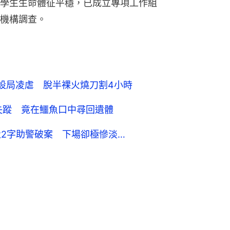
吐2字助警破案 下場卻極慘淡…
熱話
安徽