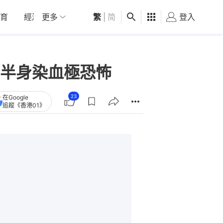
育
經濟
更多
01深圳
繁
觀點
|
简
健康
好食玩飛
登入
女
半身染血極恐怖
23
在Google
追蹤《香港01》