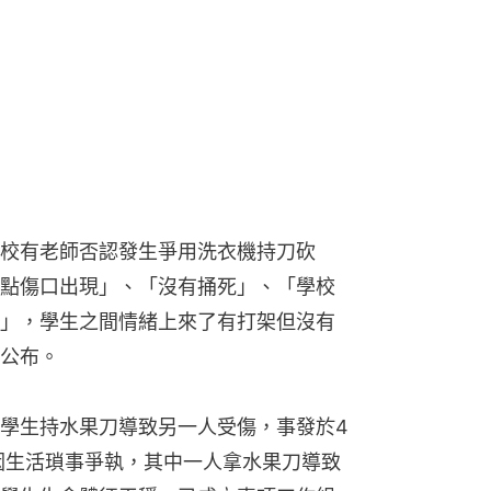
點傷口出現」、「沒有捅死」、「學校
」，學生之間情緒上來了有打架但沒有
公布。
有學生持水果刀導致另一人受傷，事發於4
生因生活瑣事爭執，其中一人拿水果刀導致
學生生命體征平穩，已成立專項工作組
機構調查。
」設局凌虐 脫半裸火燒刀割4小時
兒失蹤 竟在鱷魚口中尋回遺體