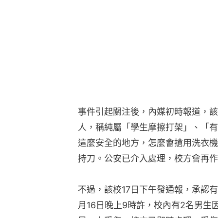
人，稱純屬「學生摩擦打架」、「有
這麼安全的地方，怎麼會搶用洗衣機
持刀。公安已介入處理，校方會再作
不過，該校17日下午發通報，承認
月16日晚上9時許，校內有2名男
另一人受傷。校方已即時處理，受傷
處理受傷學生救治事宜，並配合公安
（綜合）
假派對真凌虐！13歲女遭3「閨密
殘忍！狠夫疑刺100刀殺妻、2歲