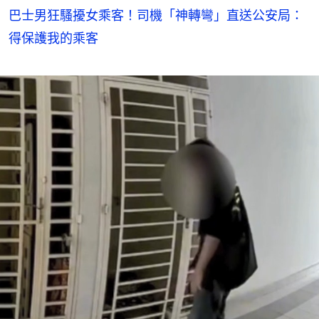
巴士男狂騷擾女乘客！司機「神轉彎」直送公安局：
得保護我的乘客