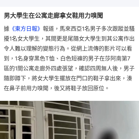
男大學生在公寓走廊拿女鞋用力嗅聞
據
《東方日報》
報道，馬來西亞1名男子多次跟蹤並騷
擾1名女大學生，其間更是尾隨女大學生到其公寓作出
令人難以理解的變態行為。從網上流傳的影片可以看
到，1名身穿黑色T恤、白色短褲的男子在莎阿南第7
區的1間公寓走廊外四處張望，確認四周無人後，男子
隨即蹲下，將女大學生擺放在門口的鞋子拿出來，湊
在鼻子前用力嗅聞，後又將鞋子放回原位。