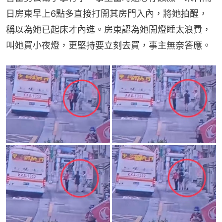
日房東早上6點多直接打開其房門入內，將她拍醒，
稱以為她已起床才內進。房東認為她開燈睡太浪費，
叫她買小夜燈，更堅持要立刻去買，事主無奈答應。