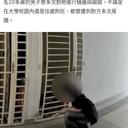
名20多歲的男子曾多次對她進行騷擾與跟蹤，不論是
在大學校園內還是住處附近，都曾遭到對方多次尾
隨。