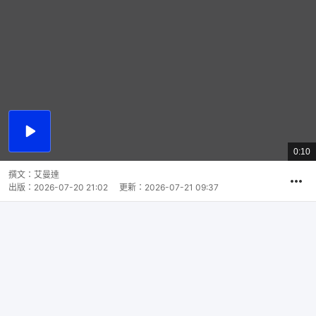
播
放
0:10
總
影
共
片
時
撰文：
艾曼達
間
出版：
2026-07-20 21:02
更新：
2026-07-21 09:37