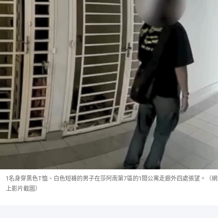
1名身穿黑色T恤、白色短褲的男子在莎阿南第7區的1間公寓走廊外四處張望。（網
上影片截圖）