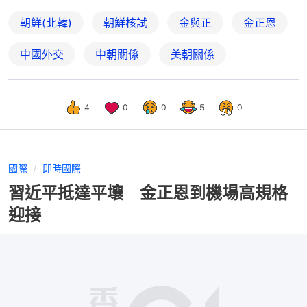
朝鮮(北韓)
朝鮮核試
金與正
金正恩
中國外交
中朝關係
美朝關係
4
0
0
5
0
國際
即時國際
習近平抵達平壤 金正恩到機場高規格
迎接