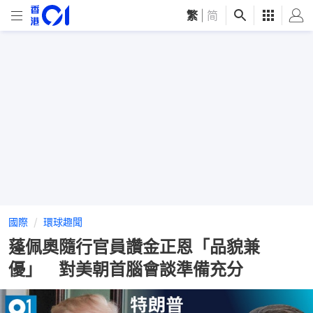
繁
|
简
國際
環球趣聞
蓬佩奧隨行官員讚金正恩「品貌兼
優」 對美朝首腦會談準備充分