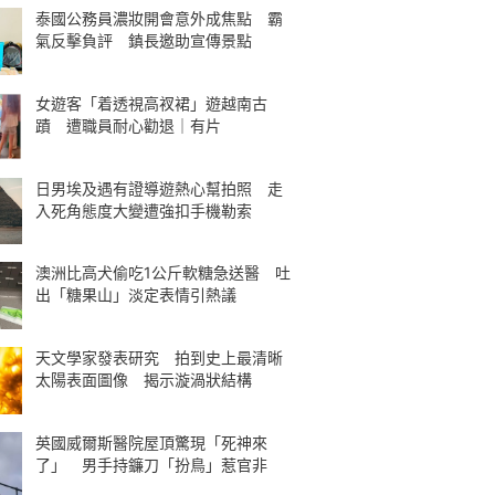
泰國公務員濃妝開會意外成焦點 霸
氣反擊負評 鎮長邀助宣傳景點
女遊客「着透視高衩裙」遊越南古
蹟 遭職員耐心勸退｜有片
日男埃及遇有證導遊熱心幫拍照 走
入死角態度大變遭強扣手機勒索
澳洲比高犬偷吃1公斤軟糖急送醫 吐
出「糖果山」淡定表情引熱議
天文學家發表研究 拍到史上最清晰
太陽表面圖像 揭示漩渦狀結構
英國威爾斯醫院屋頂驚現「死神來
了」 男手持鐮刀「扮鳥」惹官非