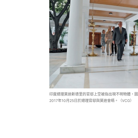
印度總理莫迪新德里的官邸上空被指出現不明物體，圖中為美
2017年10月25日於總理官邸與莫迪會晤。（VCG）