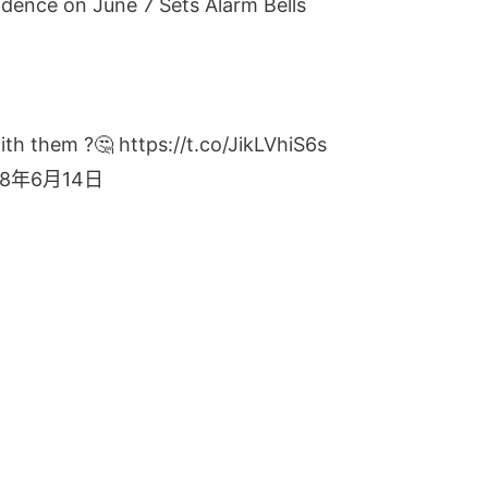
dence on June 7 Sets Alarm Bells
with them ?🤔
https://t.co/JikLVhiS6s
18年6月14日