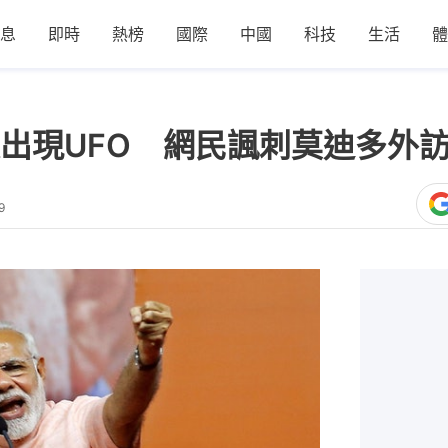
息
即時
熱榜
國際
中國
科技
生活
體
出現UFO 網民諷刺莫迪多外訪
9