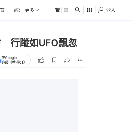
育
經濟
更多
01深圳
繁
觀點
|
简
健康
好食玩飛
登入
女
 行蹤如UFO飄忽
在Google
追蹤《香港01》