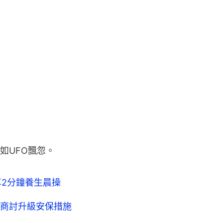
如UFO飄忽。
分享2分鐘養生晨操
商討升級安保措施