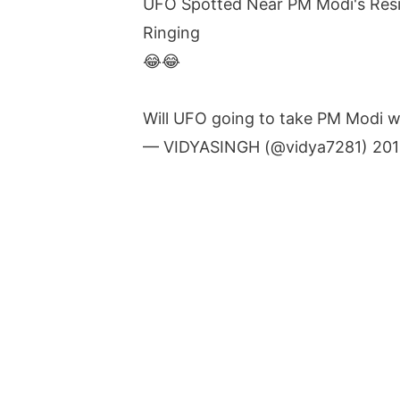
UFO Spotted Near PM Modi's Resi
Ringing
😂😂
Will UFO going to take PM Modi 
— VIDYASINGH (@vidya7281)
20