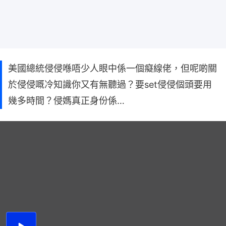
美國總統侵侵喺唔少人眼中係一個癡線佬，但呢啲關
於侵侵嘅冷知識你又有無聽過？要set侵侵個頭要用
幾多時間？侵媽真正身份係…