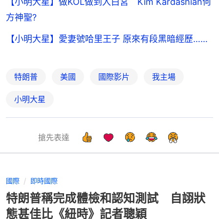
【小明大星】做KOL做到入白宮 Kim Kardashian何
方神聖?
【小明大星】愛妻號哈里王子 原來有段黑暗經歷……
特朗普
美國
國際影片
我主場
小明大星
搶先表達
國際
即時國際
特朗普稱完成體檢和認知測試 自詡狀
態甚佳比《紐時》記者聰穎