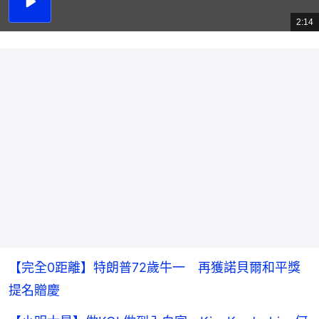
播
放
2:14
總
影
共
片
時
間
【完全0距離】特朗普72歲牛一 再獲諾貝爾和平獎
提名贈慶