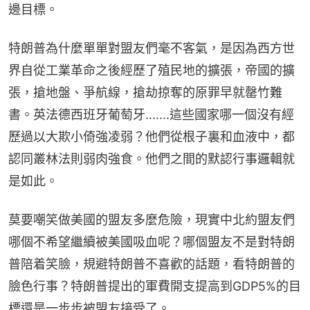
邊目標。
特朗普為什麼單單對盟友們毫不客氣，是因為西方世
界自從工業革命之後經歷了殖民地的擴張，帝國的擴
張，搶地盤、爭航線，搶劫掠奪的原罪早就罄竹難
書。英法德西班牙葡萄牙.......這些國家哪一個沒有經
歷過以大欺小倚強凌弱？他們從根子裏和血液中，都
認同叢林法則弱肉強食。他們之間的默認行事邏輯就
是如此。
莫要嘲笑做美國的盟友多麼危險，現實中北約盟友們
哪個不希望繼續被美國吸血呢？哪個盟友不是對特朗
普陪着笑臉，規避特朗普不喜歡的話題，看特朗普的
臉色行事？特朗普提出的軍費開支提高到GDP5%的目
標還是一步步被盟友接受了。