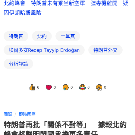
北約峰會｜特朗普未有乘坐新空軍一號專機離開 疑
因伊朗暗殺風險
特朗普
北約
土耳其
埃爾多安Recep Tayyip Erdoğan
特朗普外交
分析評論
6
0
0
6
0
國際
即時國際
特朗普再批「關係不對等」 據報北約
峰會將聲明盟國承擔更多責任