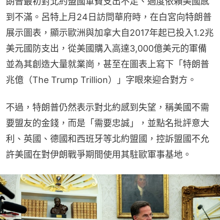
朗普最初對北約盟國軍費支出不足、過度依賴美國感
到不滿。呂特上月24日訪問華府時，在白宮向特朗普
展示圖表，顯示歐洲與加拿大自2017年起已投入1.2兆
美元國防支出，從美國購入高達3,000億美元的軍備
並為其創造大量就業崗，甚至在圖表上寫下「特朗普
兆億（The Trump Trillion）」字眼來迎合對方。
不過，特朗普仍然表示對北約感到失望，稱美國不需
要盟友的金錢，而是「需要忠誠」，並點名批評意大
利、英國、德國和西班牙等北約盟國，控訴盟國不允
許美國在對伊朗戰爭期間使用其駐歐軍事基地。