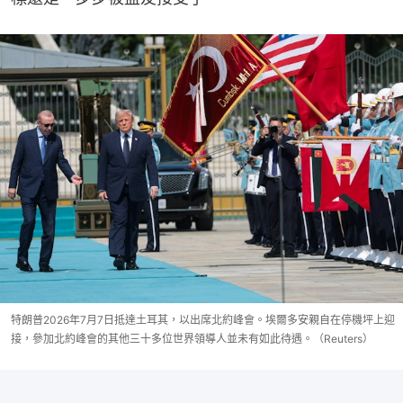
特朗普2026年7月7日抵達土耳其，以出席北約峰會。埃爾多安親自在停機坪上迎
接，參加北約峰會的其他三十多位世界領導人並未有如此待遇。（Reuters）