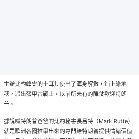
主辦北約峰會的土耳其使出了渾身解數，鋪上綠地
毯，派出盔甲古戰士，以前所未有的陣仗歡迎特朗
普。
據說喊特朗普爸爸的北約秘書長呂特（Mark Rutte）
就是歐洲各國推舉出來的專門給特朗普提供情緒價值