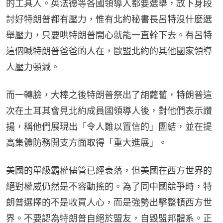
的工具人。英法德等各國領導人都要選舉，放下身段
討好特朗普都有壓力，惟有北約秘書長呂特沒什麼選
舉壓力，只要哄特朗普開心就能一直幹下去。有呂特
這個喊特朗普爸爸的人在，歐盟北約的其他國家領導
人壓力頓減。
而一轉臉，大棒之後特朗普祭出了胡蘿蔔，特朗普這
次在土耳其會見北約成員國領導人後，對他們表示讚
揚，稱他們展現出「令人難以置信的」團結，並在提
高集體防務開支方面取得「重大進展」。
美國的單級霸權儘管已經衰落，但美國在西方世界的
絕對權威仍然是不容動搖的。為了同中國競爭時，特
朗普選擇的不是收買人心，而是強勢出擊整頓西方世
界。不要認為特朗普自絕於盟友，自毀盟邦體系。正