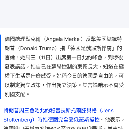
德國總理默克爾（Angela Merkel）反擊美國總統特
朗普（Donald Trump）指「德國是俄羅斯俘虜」的
言論，她周三（11日）出席第一日北約峰會，到埗後
發表講話，指自己在蘇聯控制的東德長大，知道在極
權下生活是什麼感受。她稱今日的德國是自由的，可
以制定獨立政策，作出獨立決策。其言論暗示不會受
別國支配。
特朗普周三會晤北約秘書長斯托爾滕貝格（Jens 
Stoltenberg）時指德國完全受俄羅斯操控
。他表示，
德國進口天然氣多達60%至70%來自俄羅斯，並支持