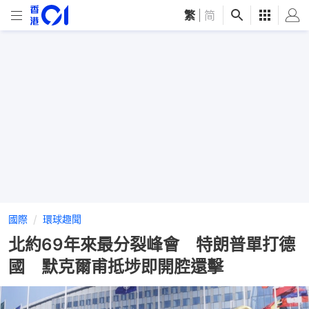
繁
|
简
國際
環球趣聞
北約69年來最分裂峰會 特朗普單打德
國 默克爾甫抵埗即開腔還擊