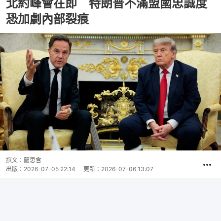
北約峰會在即 特朗普不滿盟國忠誠度
恐加劇內部裂痕
撰文：
藺思含
出版：
2026-07-05 22:14
更新：
2026-07-06 13:07