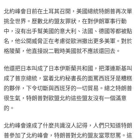
北約峰會日前在土耳其召開，美國總統特朗普再次單
挑全世界。歷數北約盟友罪狀，在對伊朗軍事行動
中，沒有出手幫美國的意大利、法國、德國等都被點
名，他公開威脅正在考慮從歐洲撤出更多美軍。對於
格陵蘭，他直接說二戰時美國就不應該還回去。
他還把日本叫成了日本伊斯蘭共和國，把澤連斯基叫
成了普京總統，當着北約秘書長的面罵西班牙是糟糕
的夥伴，下令切斷與西班牙的一切貿易。總之特朗普
很生氣，特朗普對歐盟北約這些盟友沒有一個滿意
的。
北約峰會達成了什麼共識沒人記得，人們只知道特朗
普參加了北約峰會，特朗普對北約盟友當眾怒罵。這