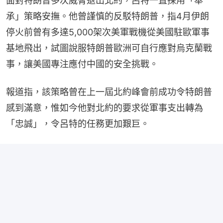
面對特朗普多次威脅退出北約，呂特一直採用「奉
承」策略安撫。他曾謹慎的反駁特朗普，指4月伊朗
停火前曾有多達5,000架次美軍戰機從美國駐歐軍事
基地飛出，試圖說服特朗普歐洲可自行應對烏克蘭戰
事，讓美國專注應付中國的安全挑戰。
報道指，該策略曾在上一屆北約峰會前成功令特朗普
感到滿意，惟如今他對北約的要求從軍事支出轉為
「忠誠」，令呂特的任務更加艱巨。