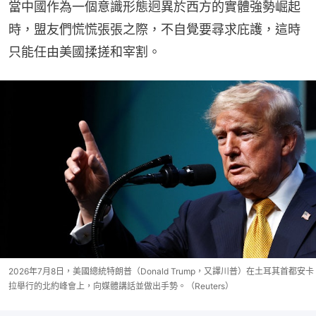
當中國作為一個意識形態迥異於西方的實體強勢崛起
時，盟友們慌慌張張之際，不自覺要尋求庇護，這時
只能任由美國揉搓和宰割。
2026年7月8日，美國總統特朗普（Donald Trump，又譯川普）在土耳其首都安卡
拉舉行的北約峰會上，向媒體講話並做出手勢。（Reuters）