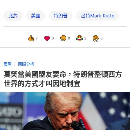
北約
美國
特朗普
呂特Mark Rutte
7
0
0
3
0
國際
國際分析
莫笑當美國盟友要命，特朗普整頓西方
世界的方式才叫因地制宜