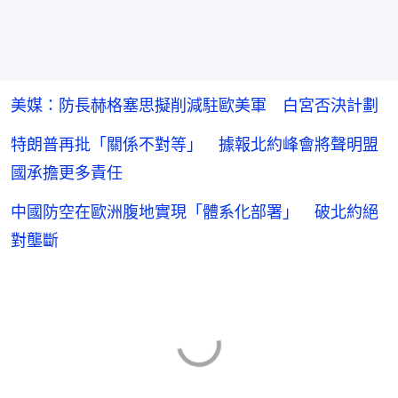
美媒：防長赫格塞思擬削減駐歐美軍 白宮否決計劃
特朗普再批「關係不對等」 據報北約峰會將聲明盟
國承擔更多責任
中國防空在歐洲腹地實現「體系化部署」 破北約絕
對壟斷