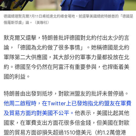
德國總理默克爾7月11日甫抵達北約峰會場地，就還擊美國總統特朗普的「德國是
俄羅斯俘虜」論。（美聯社）
默克爾又還擊，特朗普批評德國對北約付出太少的言
論，「德國為北約做了很多事情」。她稱德國是北約
軍隊第二大供應國，其大部分的軍事力量都投放在北
約。德國至今仍然在阿富汗有重要參與，也捍衛着美
國的利益。
特朗普由出發到抵埗，對歐洲盟友的批評未曾停過。
他周二啟程時，在Twitter上已發炮指北約盟友在軍費
及貿易方面均對美國不公平。
他表示，美國比起其他
國家，在軍費支出方面花很多倍金錢，但美國在對歐
盟的貿易方面卻損失超過1510億美元（約1.2萬億港