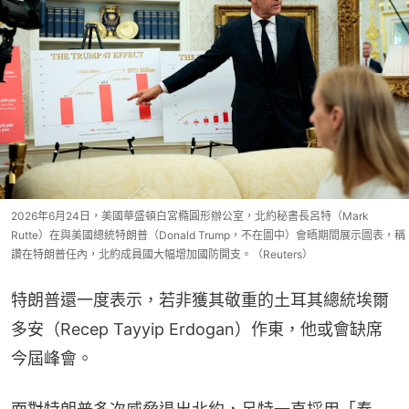
2026年6月24日，美國華盛頓白宮橢圓形辦公室，北約秘書長呂特（Mark
Rutte）在與美國總統特朗普（Donald Trump，不在圖中）會晤期間展示圖表，稱
讚在特朗普任內，北約成員國大幅增加國防開支。（Reuters）
特朗普還一度表示，若非獲其敬重的土耳其總統埃爾
多安（Recep Tayyip Erdogan）作東，他或會缺席
今屆峰會。