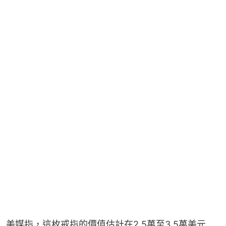
美媒指，這枚戒指的價值估計在2.5萬至3.5萬美元