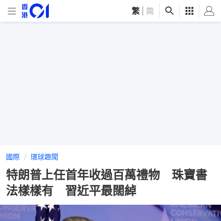
繁
|
简
國際
環球趣聞
特朗普上任首年收過百萬禮物 珠寶書
法樣樣有 習近平最闊綽