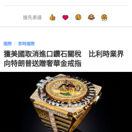
搶先表達
國際
即時國際
獲美國取消進口鑽石關稅 比利時業界
向特朗普送贈奢華金戒指