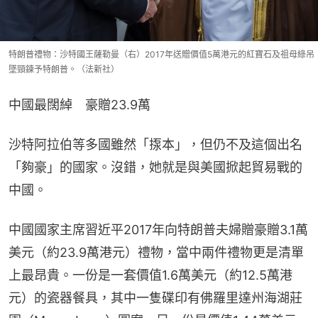
特朗普禮物：沙特國王薩勒曼（右）2017年送贈價值5萬港元的紅寶石及祖母綠吊
墜頸鍊予特朗普。（法新社）
中國最闊綽　豪贈23.9萬
沙特阿拉伯等多國雖然「揼本」，但仍不及這個出名
「夠豪」的國家。沒錯，她就是與美國掀起貿易戰的
中國。
中國國家主席習近平2017年向特朗普夫婦贈豪贈3.1萬
美元（約23.9萬港元）禮物，當中兩件禮物更是清單
上最昂貴。一份是一套價值1.6萬美元（約12.5萬港
元）的瓷器餐具，其中一隻碟印有佛羅里達州海湖莊