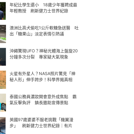
年紀比學生還小 18歲少年獲聘成最
年輕教授 刷新健力士世界紀錄
澳洲比高犬偷吃1公斤軟糖急送醫 吐
出「糖果山」淡定表情引熱議
沖繩驚現UFO？神秘光體海上盤旋20
分鐘多次分裂 專家疑大氣現象
火星有外星人？NASA照片驚見「神
秘人形」伸手跨步！科學界揭真相
泰國公務員濃妝開會意外成焦點 霸
氣反擊負評 鎮長邀助宣傳景點
英國97歲婆婆不服老挑戰「機翼漫
步」 刷新健力士世界紀錄｜有片