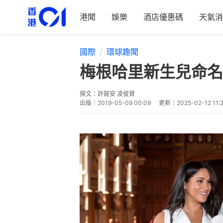
港聞
娛樂
酒店優惠碼
天氣消
國際
環球趣聞
梅根哈里新生兒命名A
撰文：
許懿安 凌俊賢
出版：
2019-05-09 00:09
更新：
2025-02-12 11: