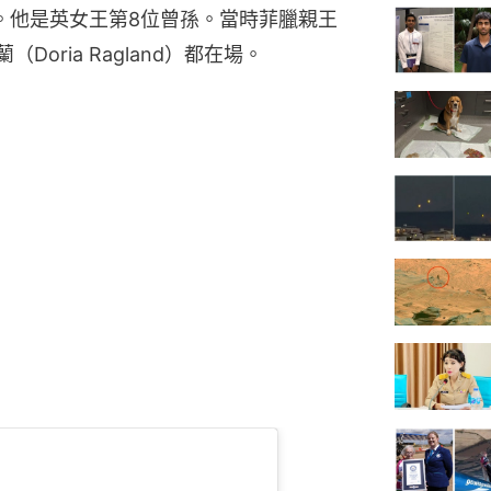
h II）。他是英女王第8位曾孫。當時菲臘親王
蘭（Doria Ragland）都在場。