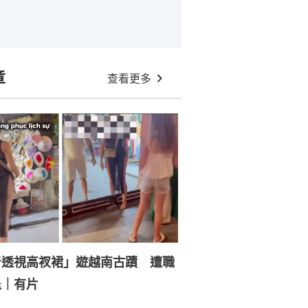
章
查看更多
着透視高衩裙」遊越南古蹟 遭職
退｜有片