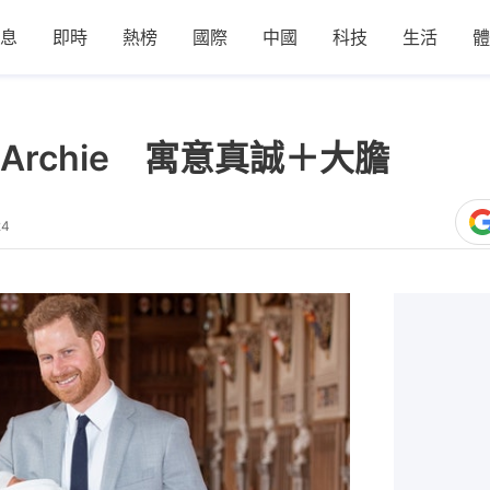
息
即時
熱榜
國際
中國
科技
生活
體
rchie 寓意真誠＋大膽
24