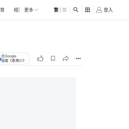
育
經濟
更多
01深圳
繁
觀點
|
简
健康
好食玩飛
登入
女
在Google
追蹤《香港01》