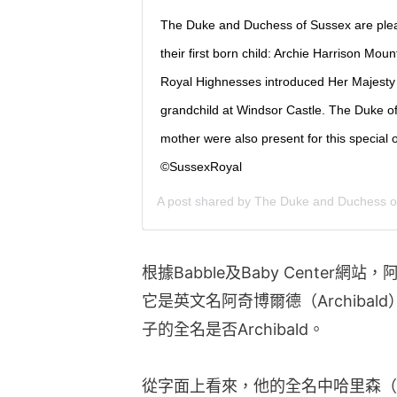
The Duke and Duchess of Sussex are ple
their first born child: Archie Harrison Mo
Royal Highnesses introduced Her Majesty 
grandchild at Windsor Castle. The Duke 
mother were also present for this special o
©️SussexRoyal
A post shared by
The Duke and Duchess o
根據Babble及Baby Cente
它是英文名阿奇博爾德（Archiba
子的全名是否Archibald。
從字面上看來，他的全名中哈里森（Ha