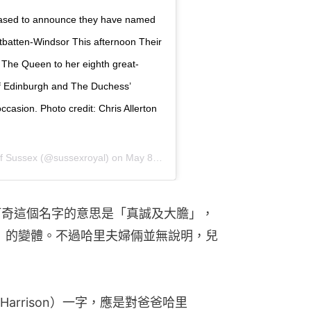
ased to announce they have named
untbatten-Windsor This afternoon Their
The Queen to her eighth great-
of Edinburgh and The Duchess’
ccasion. Photo credit: Chris Allerton
f Sussex
(@sussexroyal) on
May 8, 2019 at 8:39am PDT
r網站，阿奇這個名字的意思是「真誠及大膽」，
ld）的變體。不過哈里夫婦倆並無說明，兒
rrison）一字，應是對爸爸哈里