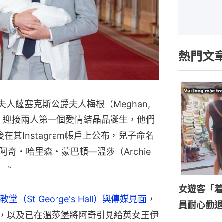
熱門文
）與夫人薩塞克斯公爵夫人梅根（Meghan,
一（6日）迎接兩人第一個愛情結晶品誕生，他們
其Instagram帳戶上公布，兒子命名
是阿奇・哈里森・蒙巴頓—溫莎（Archie
r）。
女遊客「
t George's Hall）與傳媒見面
，
員耐心勸
名字，以及已在溫莎堡將阿奇引見給英女王伊