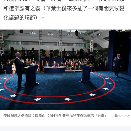
和選舉應有之義（華萊士後來多插了一個有關氣候變
化議題的環節）。
美國總統大選辯論：圖為9月29日特朗普與拜登在辯論會場「對壘」。（Reuters）