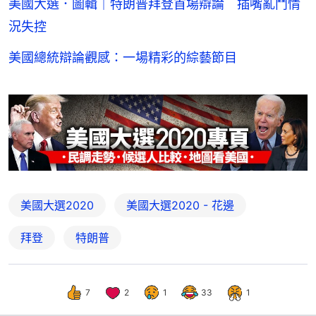
美國大選．圖輯｜特朗普拜登首場辯論 插嘴亂鬥情
況失控
美國總統辯論觀感：一場精彩的綜藝節目
美國大選2020
美國大選2020 - 花邊
拜登
特朗普
7
2
1
33
1