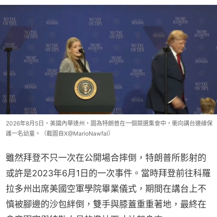
2026年8月5日，美國內華達州，圖為特朗普在一個競選集會中，衝向講台邊緣保
護一名幼童。（截圖自X@MarioNawfal）
雖然拜登不只一次在公開場合摔倒，特朗普所影射的
或許是2023年6月1日的一次事件。當時拜登前往科羅
拉多州出席美國空軍學院畢業儀式，期間在講台上不
慎被腳邊的沙包絆倒，雙手與膝蓋重重著地，最終在
身旁軍官與特勤人員的攙扶下才站起身來。