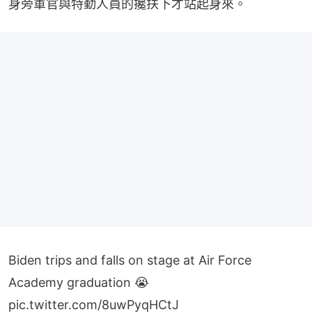
Biden trips and falls on stage at Air Force
Academy graduation 😭
pic.twitter.com/8uwPyqHCtJ
— Carolus Martellus 🇫🇷⚜️ (@CMartellus732)