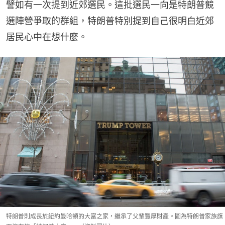
譬如有一次提到近郊選民。這批選民一向是特朗普競
選陣營爭取的群組，特朗普特別提到自己很明白近郊
居民心中在想什麼。
特朗普則成長於紐約曼哈頓的大富之家，繼承了父輩豐厚財產。圖為特朗普家族旗