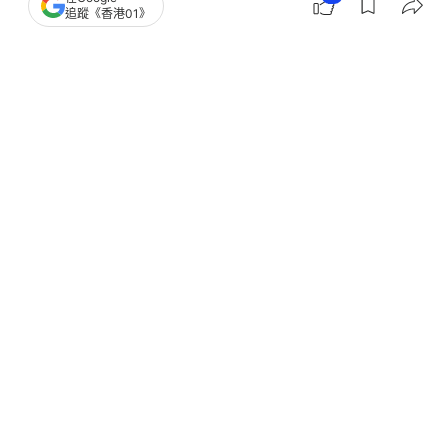
追蹤《香港01》
1
0
0
1
2
國際
環球趣聞
特朗普再次TACO 伊朗發海綿寶寶片
諷其與空凳談判並叫收聲｜有片