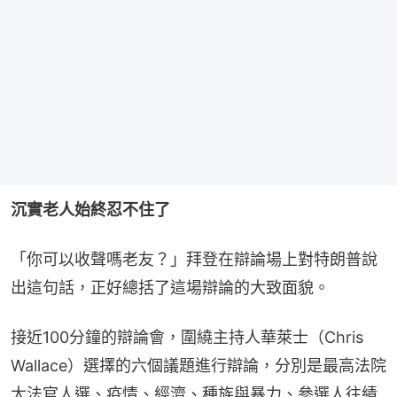
沉實老人始終忍不住了
「你可以收聲嗎老友？」拜登在辯論場上對特朗普說
出這句話，正好總括了這場辯論的大致面貌。
接近100分鐘的辯論會，圍繞主持人華萊士（Chris 
Wallace）選擇的六個議題進行辯論，分別是最高法院
大法官人選、疫情、經濟、種族與暴力、參選人往績