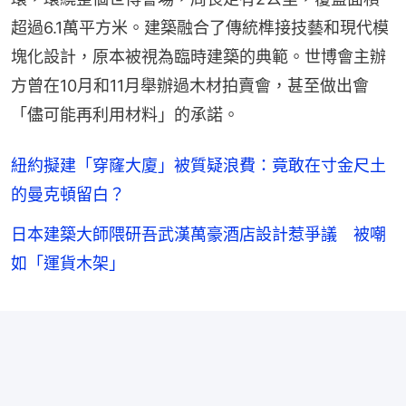
超過6.1萬平方米。建築融合了傳統榫接技藝和現代模
塊化設計，原本被視為臨時建築的典範。世博會主辦
方曾在10月和11月舉辦過木材拍賣會，甚至做出會
「儘可能再利用材料」的承諾。
紐約擬建「穿窿大廈」被質疑浪費：竟敢在寸金尺土
的曼克頓留白？
日本建築大師隈研吾武漢萬豪酒店設計惹爭議 被嘲
如「運貨木架」