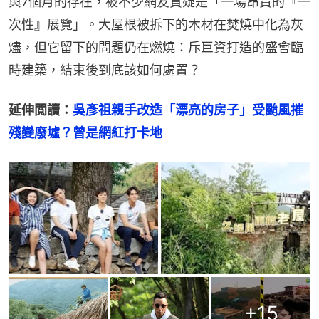
與7個月的存在，被不少網友質疑是「一場昂貴的『一
次性』展覽」。大屋根被拆下的木材在焚燒中化為灰
燼，但它留下的問題仍在燃燒：斥巨資打造的盛會臨
時建築，結束後到底該如何處置？
延伸閲讀：
吳彥祖親手改造「漂亮的房子」受颱風摧
殘變廢墟？曾是網紅打卡地
+
15