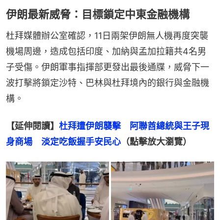
伊朗最新威脅：目標鎖定中東金融機構
杜拜媒體辦公室確認，11日兩架伊朗無人機再度突襲
機場周邊，造成包括印度、加納與孟加拉籍共4名男
子受傷。伊朗軍事指揮部更發出最後通牒，威脅下一
波打擊將鎖定沙特、巴林與杜拜境內的銀行與金融機
構。
【延伸閱讀】
杜拜遭伊朗襲擊　阿聯酋總統與王子現
身商場　淡定吃飯握手安民心
（點擊放大瀏覽）