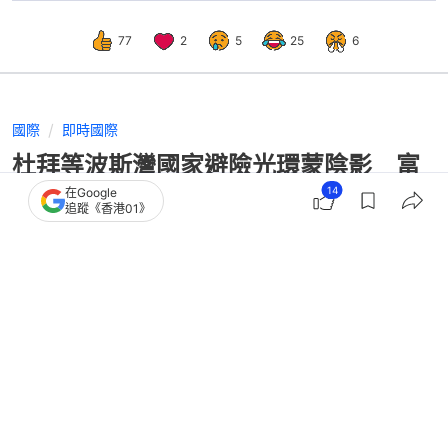
77
2
5
25
6
國際
即時國際
杜拜等波斯灣國家避險光環蒙陰影 富
豪紛把資產轉移到香港新加坡
14
在Google
追蹤《香港01》