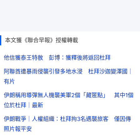
本文獲《聯合早報》授權轉載
他信獲泰王特赦 彭博：獲釋後將返回杜拜
阿聯酋遭暴雨侵襲引發多地水浸 杜拜沙迦變澤國｜
有片
伊朗稱用導彈無人機襲美軍2個「藏匿點」 其中1個
位於杜拜｜最新
伊朗戰爭｜人權組織：杜拜拘3名遇襲旅客 僅因傳
照片報平安