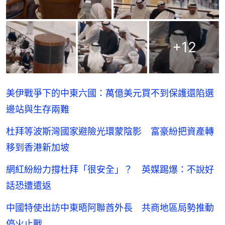
+
12
美伊戰爭下的中東六國：萬億美元買不到保護還陷選
邊站與生存兩難
杜拜等波斯灣國家避險光環蒙陰影 富豪紛把資產轉
移到香港新加坡
網紅紛紛力撐杜拜「很安全」？ 英媒踢爆：不說好
話恐遭遣返
中國特使出訪中東晤阿聯酋外長 共商地區局勢推動
停火止戰