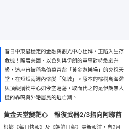
昔日中東最穩定的金融與觀光中心杜拜，正陷入生存
危機！隨着美國、以色列與伊朗的軍事對峙急劇升
級，這座曾被稱為億萬富翁「黃金遊樂場」的免稅天
堂，在短短兩週內慘變「鬼城」。原本的棕櫚島海灘
與頂級購物中心如今空蕩蕩，取而代之的是伊朗無人
機的轟鳴與外籍居民的逃亡潮。
黃金天堂變靶心 報復武器2/3指向阿聯酋
根據《每日快報》及《朝鮮日報》最新報道，自2月