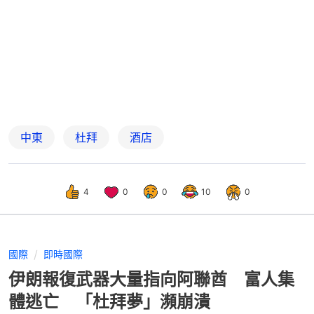
中東
杜拜
酒店
4
0
0
10
0
國際
即時國際
伊朗報復武器大量指向阿聯酋 富人集
體逃亡 「杜拜夢」瀕崩潰