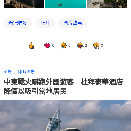
新冠肺炎
杜拜
圖片故事
1
0
0
2
0
國際
即時國際
中東戰火嚇跑外國遊客 杜拜豪華酒店
降價以吸引當地居民