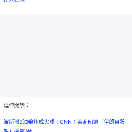
延伸閲讀：
波斯灣2油輪炸成火球！CNN：美商船遭「伊朗自殺
船」撞擊1死