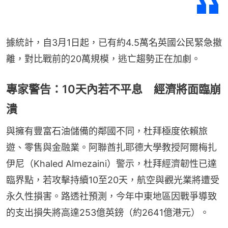
據統計，自3月1日起，已有約4.5萬名英國公民緊急撤
離，對比戰前的20萬規模，逃亡趨勢正在加劇。
專家警告：10天內若不平息 經濟將面臨崩
潰
與擁有豐富石油儲備的鄰國不同，杜拜極度依賴旅
遊、零售與金融業。阿聯酋扎耶德大學教授阿爾梅扎
伊尼（Khaled Almezaini）警示，杜拜經濟韌性已達
臨界點，若攻擊持續10至20天，航空與觀光業將遭受
永久性損害。路透社預測，今年中東地區因戰爭導致
的支出損失將高達253億英鎊（約2641億港元）。