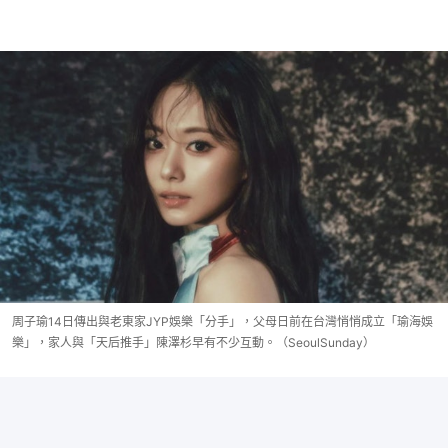
周子瑜14日傳出與老東家JYP娛樂「分手」，父母日前在台灣悄悄成立「瑜海娛
樂」，家人與「天后推手」陳澤杉早有不少互動。（SeoulSunday）