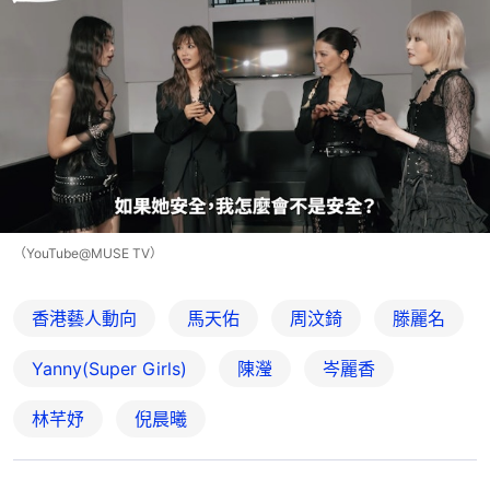
（YouTube@MUSE TV）
香港藝人動向
馬天佑
周汶錡
滕麗名
Yanny(Super Girls)
陳瀅
岑麗香
林芊妤
倪晨曦