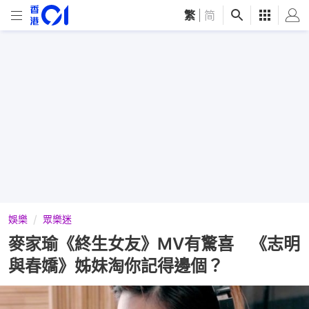
繁
|
简
娛樂
眾樂迷
麥家瑜《終生女友》MV有驚喜 《志明
與春嬌》姊妹淘你記得邊個？