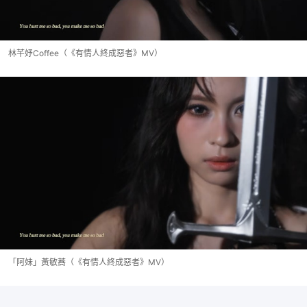
林芊妤Coffee（《有情人終成惡者》MV）
「阿妹」黃敏蕎（《有情人終成惡者》MV）