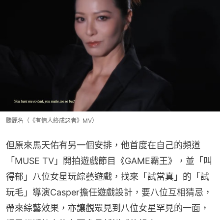
滕麗名（《有情人終成惡者》MV）
但原來馬天佑有另一個安排，他首度在自己的頻道
「MUSE TV」開拍遊戲節目《GAME霸王》，並「叫
得郁」八位女星玩綜藝遊戲，找來「試當真」的「試
玩毛」導演Casper擔任遊戲設計，要八位互相猜忌，
帶來綜藝效果，亦讓觀眾見到八位女星罕見的一面，