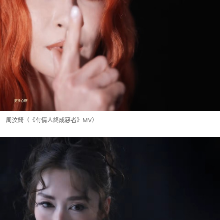
周汶錡（《有情人終成惡者》MV）