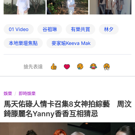
01 Video
谷祖琳
有樂共賞
林夕
本地樂壇焦點
麥家瑜Keeva Mak
搶先表達
娛樂
即時娛樂
馬天佑碌人情卡召集8女神拍綜藝 周汶
錡滕麗名Yanny香香互相猜忌