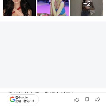
+
2
互動頻繁藏玄機 驚爆密謀回台
在Google
追蹤《香港01》
事實上，子瑜未來動向的蛛絲馬跡早有跡可循。有眼