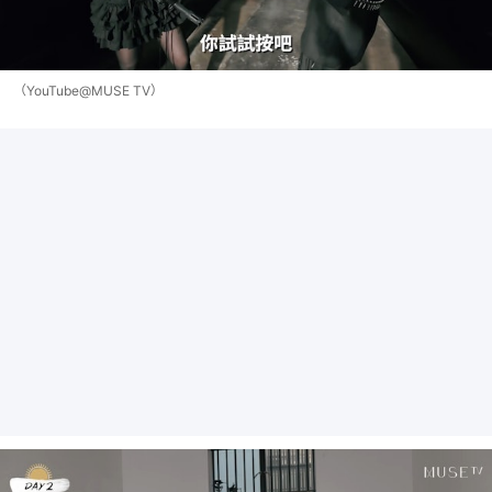
（YouTube@MUSE TV）