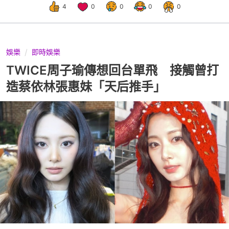
4
0
0
0
0
娛樂
即時娛樂
TWICE周子瑜傳想回台單飛 接觸曾打
造蔡依林張惠妹「天后推手」