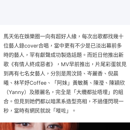
馬天佑在娛樂圈一向有超好人緣，每次出歌都找幾十
位藝人錄cover合唱，當中更有不少是已淡出幕前多
時的藝人，罕有獻聲成功製造話題。而近日他推出新
歌《有情人終成惡者》，MV早前推出，片尾彩蛋就見
到再有七名女藝人，分別是周汶錡、岑麗香、倪晨
曦、林芊妤Coffee、「阿妹」黃敏蕎、陳瀅、陳穎欣
（Yanny）及滕麗名，完全是「大纜都扯唔埋」的組
合。但見到她們都以暗黑系造型亮相，不過僅閃現一
秒，當時有網民就說「嘥咗」。