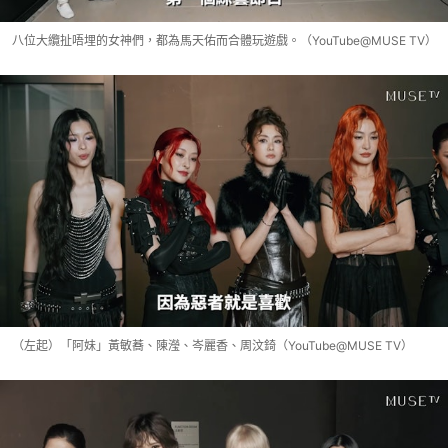
八位大纜扯唔埋的女神們，都為馬天佑而合體玩遊戲。（YouTube@MUSE TV）
（左起）「阿妹」黃敏蕎、陳瀅、岑麗香、周汶錡（YouTube@MUSE TV）