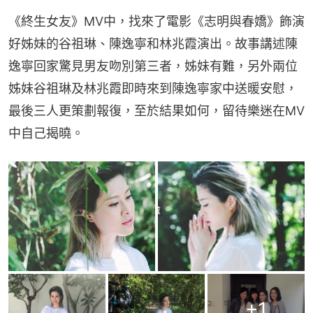
《終生女友》MV中，找來了電影《志明與春嬌》飾演
好姊妹的谷祖琳、陳逸寧和林兆霞演出。故事講述陳
逸寧回家驚見男友吻別第三者，姊妹有難，另外兩位
姊妹谷祖琳及林兆霞即時來到陳逸寧家中送暖安慰，
最後三人更策劃報復，至於結果如何，留待樂迷在MV
中自己揭曉。
+
1