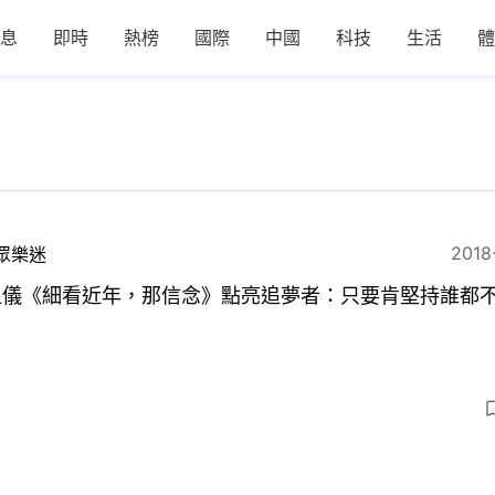
息
即時
熱榜
國際
中國
科技
生活
體
2018
眾樂迷
祖儀《細看近年，那信念》點亮追夢者：只要肯堅持誰都