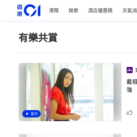
港聞
娛樂
酒店優惠碼
天氣消
有樂共賞
戴
強
影片