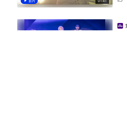
01:41
影片
周延
明
01:04
影片
社