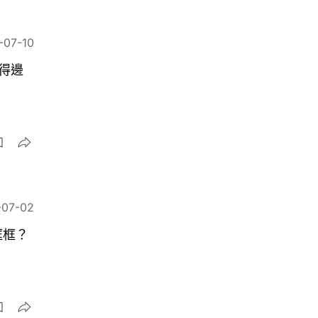
-07-10
得邊
-07-02
框框？