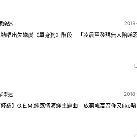
2018
眾樂迷
克勤唱出失戀變《單身狗》階段 「凌晨至發現無人陪睇
」
2018
眾樂迷
修羅】G.E.M.純感情演繹主題曲 放棄飆高音你又like唔l