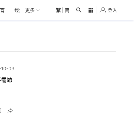
育
經濟
更多
01深圳
繁
觀點
|
简
健康
好食玩飛
登入
女
-10-03
不需勉