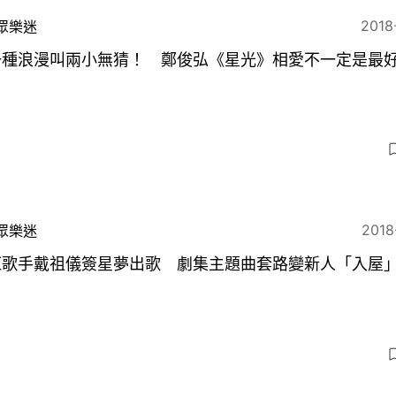
2018
眾樂迷
一種浪漫叫兩小無猜！ 鄭俊弘《星光》相愛不一定是最
2018
眾樂迷
紅歌手戴祖儀簽星夢出歌 劇集主題曲套路變新人「入屋
？