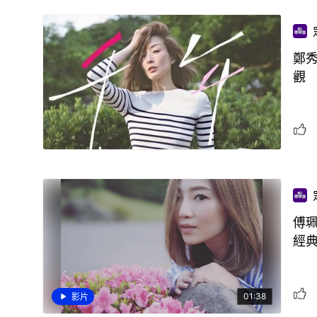
鄭
觀
傅珮
經
01:38
影片