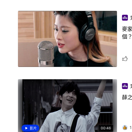
麥
個
薛
1
00:46
影片