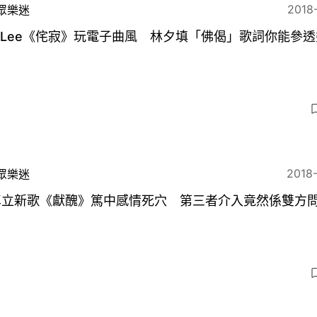
2018
眾樂迷
n Lee《侘寂》玩電子曲風 林夕填「佛偈」歌詞你能參透
？
2018
眾樂迷
卓立新歌《獻醜》篤中感情死穴 第三者介入竟然係雙方