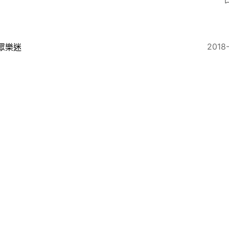
2018
眾樂迷
果然是「社會GAI」 新歌《萬里長城》唱好民族情懷夠
！
2018
眾樂迷
會太多矛盾？ 焯皓新歌《人生不錯》叫香港人睇開啲！