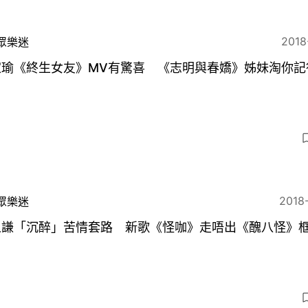
2018
眾樂迷
家瑜《終生女友》MV有驚喜 《志明與春嬌》姊妹淘你記
？
2018
眾樂迷
之謙「沉醉」苦情套路 新歌《怪咖》走唔出《醜八怪》