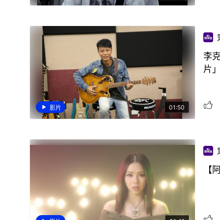
李
片
01:50
影片
【阿