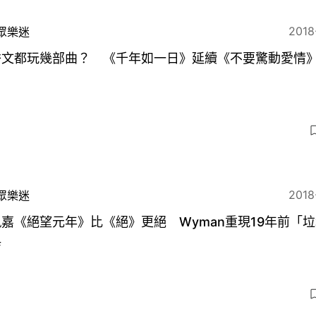
2018
眾樂迷
秀文都玩幾部曲？ 《千年如一日》延續《不要驚動愛情
2018
眾樂迷
嘉《絕望元年》比《絕》更絕 Wyman重現19年前「
典