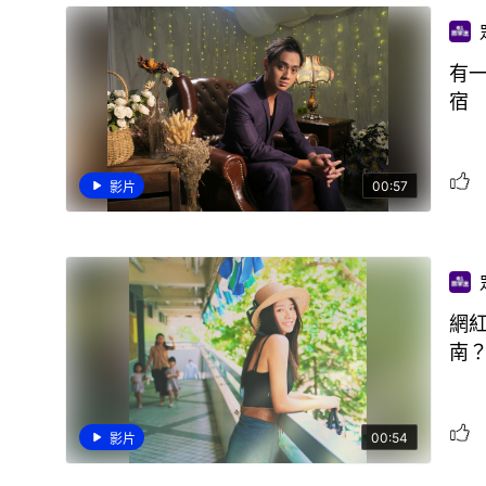
有
宿
00:57
影片
網
南
00:54
影片