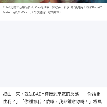
F.JAE是獨立音樂品牌No Cap的其中一位歌手，新歌《醉後通話》找來Baby梓
featuring及拍MV。（《醉後通話》歌曲封面）
歌曲一來，就是BABY梓接到來電的反應︰「你話掛
住我？」「你鍾意我？傻嘅，我都鍾意你呀！」極具