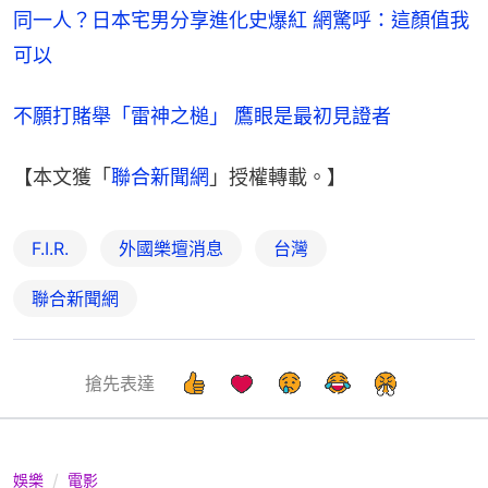
同一人？日本宅男分享進化史爆紅 網驚呼：這顏值我
可以
不願打賭舉「雷神之槌」 鷹眼是最初見證者
【本文獲「
聯合新聞網
」授權轉載。】
F.I.R.
外國樂壇消息
台灣
聯合新聞網
搶先表達
娛樂
電影