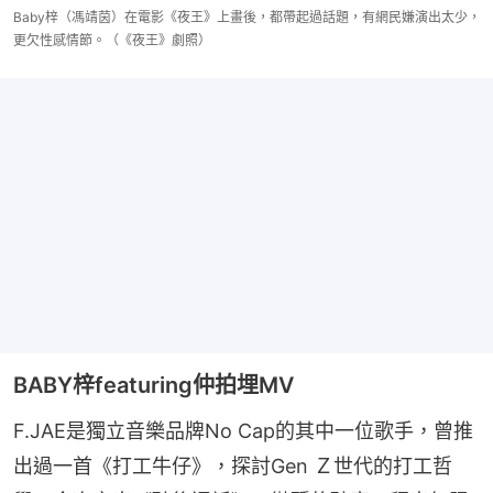
Baby梓（馮靖茵）在電影《夜王》上畫後，都帶起過話題，有網民嫌演出太少，
更欠性感情節。（《夜王》劇照）
BABY梓featuring仲拍埋MV
F.JAE是獨立音樂品牌No Cap的其中一位歌手，曾推
出過一首《打工牛仔》，探討Gen Ｚ世代的打工哲