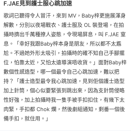
F.JAE見到護士服心跳加速
歌詞已聽得令人冒汗，來到 MV，Baby梓更施展渾身
解數，分別以夜場戰衣、護士服及 OL 裝登場，在拍
攝時擠出千萬種撩人姿態，令現場屏息，叫 F.JAE 窒
息。「幸好我跟Baby梓本身是朋友，所以都不太尷
尬。不過她外形太吸引，拍攝時的確不知自己手腳擺
位，怕靠太近，又怕太遠導演唔收貨。」面對Baby梓
數個性感造型，哪一個最令自己心跳加速，難以把
持？「護士造型最令我心跳加速，見到佢個護士造型
加上針筒，個心似要緊張到跳出來，因為支針筒侵略
性好強，加上拍攝時我一隻手被手扣扣住，有幾下太
肉緊，手扣都 Chok 爛，然後劇組通知，剩番一個後
備手扣，就住用。」