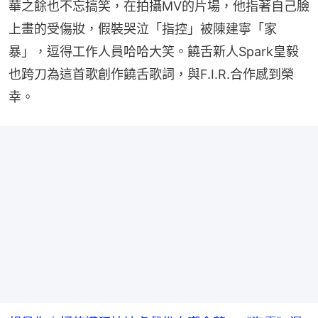
華之餘也不忘搞笑，在拍攝MV的片場，他指著自己臉
上畫的受傷妝，假裝哭泣「指控」被陳建寧「家
暴」，逗得工作人員哈哈大笑。饒舌新人Spark皇毅
也跨刀為這首歌創作饒舌歌詞，與F.I.R.合作感到榮
幸。