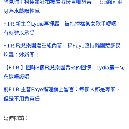
想見你｜柯佳嬿狂拍被虐戲份自嘲命苦 《海霧》濕
身落水戲曬性感
F.I.R.新主音Lydia再捱轟 被指撞樣某女歌手哽咽：
有時難以承受
F.I.R.飛兒樂團爆重組內幕 稱Faye堅持離團惹網民
炮轟：炒新聞！
【F.I.R.】回味8個飛兒樂團帶來的回憶 Lydia第一句
永遠唔識唱
前F.I.R.主音Faye懶理網上留言：每個人都是專家，
但是不用負責任
延伸閱讀：