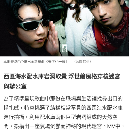
本地樂隊FYP推出全新單曲《天下也一樣》。（公關提供）
西區海水配水庫岩洞取景 浮世繪風格穿梭迷宮
與辦公室
為了精準呈現歌曲中那份在職場與生活裡找尋出口的
掙扎感，特意挑選了結構相當罕見的西區海水配水庫
進行拍攝，利用配水庫兩個巨型岩洞組成的天然空
間，築構出一座氣場沉鬱而神秘的現代迷宮。MV中，