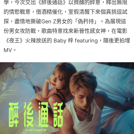
學，今次交出《醉後通話》以微醺的醉意，釋出無限
的情慾戰意，借酒精催化，室假清醒下來個真挑逗試
探，盡情地撕破Gen Z男女的「偽矜持」。為展現這
份男女攻防戰，歌曲特意找來新晉性感女神，在電影
《夜王》火辣放送的 Baby 梓 featuring，隨後更拍埋
MV。