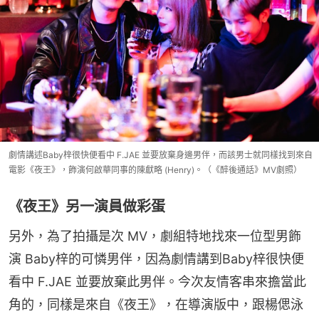
劇情講述Baby梓很快便看中 F.JAE 並要放棄身邊男伴，而該男士就同樣找到來自
電影《夜王》，飾演何啟華同事的陳獻略 (Henry)。（《醉後通話》MV劇照）
《夜王》另一演員做彩蛋
另外，為了拍攝是次 MV，劇組特地找來一位型男飾
演 Baby梓的可憐男伴，因為劇情講到Baby梓很快便
看中 F.JAE 並要放棄此男伴。今次友情客串來擔當此
角的，同樣是來自《夜王》，在導演版中，跟楊偲泳