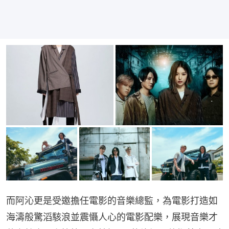
而阿沁更是受邀擔任電影的音樂總監，為電影打造如
海濤般驚滔駭浪並震懾人心的電影配樂，展現音樂才