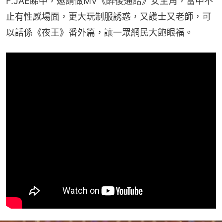
F.JAE睇中，邀請做MV《醉後通話》女主角，當中不
止有性感場面，更大玩制服誘惑，又護士又老師，可
以話係《夜王》番外篇，讓一眾網民大飽眼福。