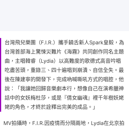
台灣飛兒樂團（F.I.R.）攜手饒舌新人Spark皇毅，為
台灣首部海上驚悚災難片《海霧》共同創作同名主題
曲，主唱韓睿（Lydia）以高難度的歌德式高音吟唱
吃盡苦頭，重錄三、四十遍唱到崩潰、自信全失。最
後在陳建寧的開發下，完成吶喊嘶吼方式的唱腔，他
說：「我讓她回歸音樂劇本行，想像自己在演希臘神
話中的女妖梅杜莎，或是『倩女幽魂』裡千年樹妖姥
姥的角色，才終於詮釋出完美的成品。」
MV拍攝時，F.I.R.因疫情而分隔兩地，Lydia在北京拍