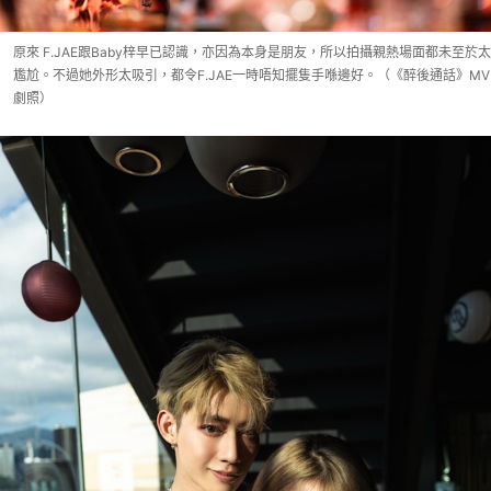
原來 F.JAE跟Baby梓早已認識，亦因為本身是朋友，所以拍攝親熱場面都未至於太
尷尬。不過她外形太吸引，都令F.JAE一時唔知擺隻手喺邊好。（《醉後通話》MV
劇照）