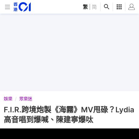
繁
|
简
娛樂
眾樂迷
F.I.R.跨境炮製《海霧》MV甩碌？Lydia
高音唱到爆喊、陳建寧爆呔