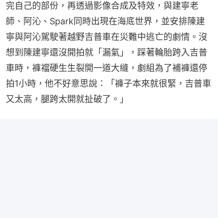
完自己的部份，再透過影像合成及特效，與建寧老
師、阿沁、Spark同時出現在海底世界，並安排陳建
寧與阿沁駕駛著越野吉普車在災難中逃亡的劇情。沒
想到陳建寧還沒開拍就「漏氣」，踩著輪胎跨入吉普
車時，褲襠硬生生裂開一道大縫，劇組為了補褲還停
拍1小時，他不好意思說：「褲子本來就很緊，吉普車
又太高，腿跨太開就扯破了。」