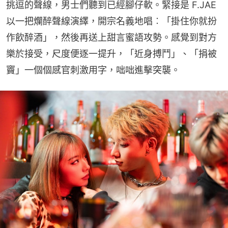
挑逗的聲線，男士們聽到已經腳仔軟。緊接是 F.JAE 
以一把爛醉聲線演繹，開宗名義地唱︰「掛住你就扮
作飲醉酒」，然後再送上甜言蜜語攻勢。感覺到對方
樂於接受，尺度便逐一提升，「近身搏鬥」、「捐被
竇」一個個感官刺激用字，咄咄進擊突襲。