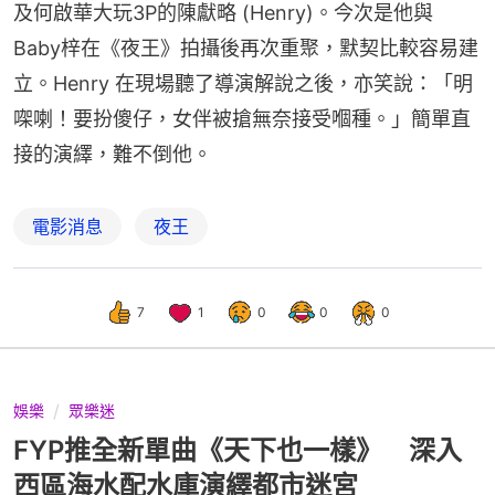
及何啟華大玩3P的陳獻略 (Henry)。今次是他與 
Baby梓在《夜王》拍攝後再次重聚，默契比較容易建
立。Henry 在現場聽了導演解說之後，亦笑說：「明
㗎喇！要扮傻仔，女伴被搶無奈接受嗰種。」簡單直
接的演繹，難不倒他。
電影消息
夜王
7
1
0
0
0
娛樂
眾樂迷
FYP推全新單曲《天下也一樣》 深入
西區海水配水庫演繹都市迷宮