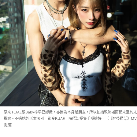
原來 F.JAE跟Baby梓早已認識，亦因為本身是朋友，所以拍攝親熱場面都未至於太
尷尬。不過她外形太吸引，都令F.JAE一時唔知擺隻手喺邊好。（《醉後通話》MV
劇照）