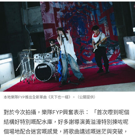
本地樂隊FYP推出全新單曲《天下也一樣》。（公關提供）
對於今次拍攝，樂隊FYP興奮表示： 「首次嚟到呢個
結構好特別嘅配水庫，好多謝導演黃溢濠特別揀咗呢
個場地配合迷宮嘅感覺，將歌曲講述嘅迷茫與突破，