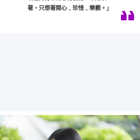
著，只想著開心﹑珍惜﹑樂觀。」