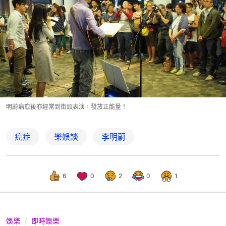
明蔚病愈後亦經常到街頭表演，發放正能量！
癌症
樂娛談
李明蔚
6
0
2
0
1
娛樂
即時娛樂