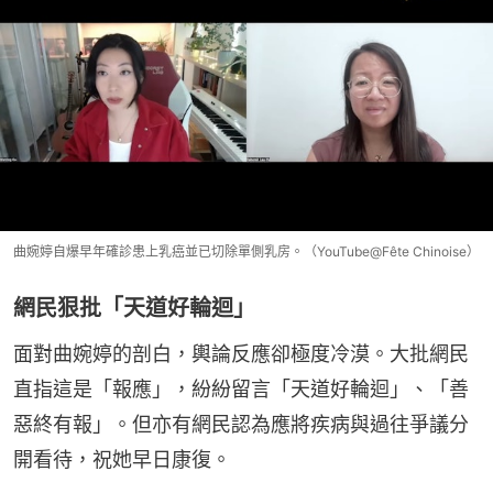
曲婉婷自爆早年確診患上乳癌並已切除單側乳房。（YouTube@Fête Chinoise）
網民狠批「天道好輪迴」
面對曲婉婷的剖白，輿論反應卻極度冷漠。大批網民
直指這是「報應」，紛紛留言「天道好輪迴」、「善
惡終有報」。但亦有網民認為應將疾病與過往爭議分
開看待，祝她早日康復。