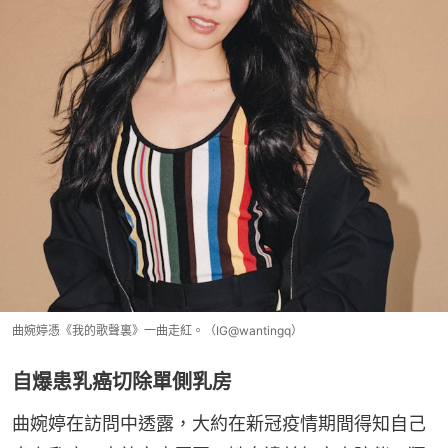
曲婉婷憑《我的歌聲裏》一曲走紅。（IG@wantingq）
自爆患乳癌切除單側乳房
曲婉婷在訪問中透露，大約在新冠疫情期間得知自己