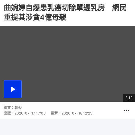
曲婉婷自爆患乳癌切除單邊乳房 網民
重提其涉貪4億母親
播
放
2:12
總
影
共
片
時
撰文：
薯條
間
出版：
2026-07-17 17:03
更新：
2026-07-18 12:25