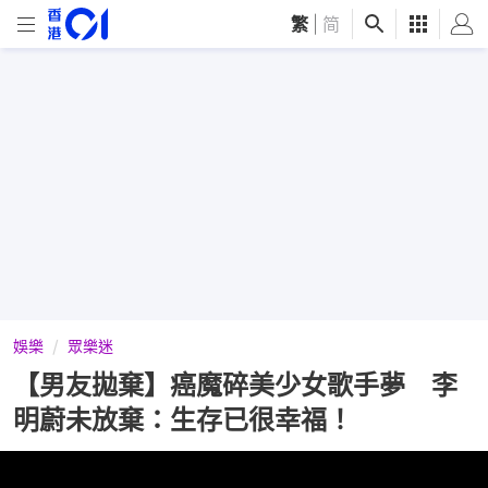
繁
|
简
娛樂
眾樂迷
【男友拋棄】癌魔碎美少女歌手夢 李
明蔚未放棄：生存已很幸福！