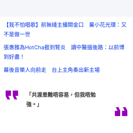
【我不怕唱歌】前無綫主播開金口 棄小花光環：又
不是做一世
張惠雅為HotCha捱到腎炎 讀中醫搵後路：以前博
到好盡！
幕後音樂人向前走 台上主角奏出新主場
「共渡患難唔容易，但我唔勉
強。」