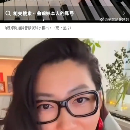
曲婉婷開通抖音帳號試水復出。（網上圖片）