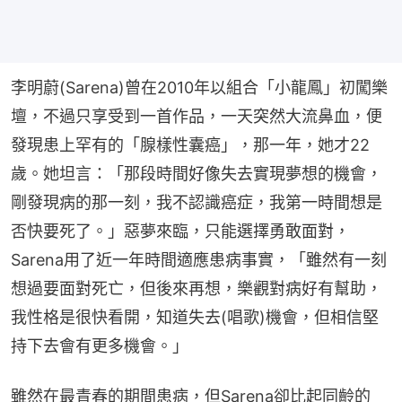
李明蔚(Sarena)曾在2010年以組合「小龍鳳」初闖樂
壇，不過只享受到一首作品，一天突然大流鼻血，便
發現患上罕有的「腺樣性囊癌」，那一年，她才22
歲。她坦言：「那段時間好像失去實現夢想的機會，
剛發現病的那一刻，我不認識癌症，我第一時間想是
否快要死了。」惡夢來臨，只能選擇勇敢面對，
Sarena用了近一年時間適應患病事實，「雖然有一刻
想過要面對死亡，但後來再想，樂觀對病好有幫助，
我性格是很快看開，知道失去(唱歌)機會，但相信堅
持下去會有更多機會。」
雖然在最青春的期間患病，但Sarena卻比起同齡的