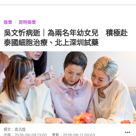
娛樂
即時娛樂
吳文忻病逝｜為兩名年幼女兒 積極赴
泰國細胞治療、北上深圳試藥
撰文：
袁汎煌
出版：
2026-06-09 13:00
更新：
2026-06-11 00:03