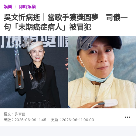
娛樂
即時娛樂
吳文忻病逝｜當歌手獲獎圓夢 司儀一
句「末期癌症病人」被冒犯
撰文：
許育民
出版：
2026-06-09 11:45
更新：
2026-06-11 00:03