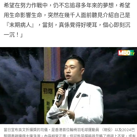
希望在努力作戰中，仍不忘追尋多年來的夢想，希望
用生命影響生命，突然在幾千人面前聽見介紹自己是
『末期病人』，當刻，真係覺得好哽耳，個心即刻沉
一沉！」
當日宣布吳文忻攞獎的司儀，是香港首位輪椅羽毛球運動員 （現役）以及2024巴
黎殘奧銀牌得主陳浩源，內容相當正面，但可能是撰稿員忽略了措詞上不當，或有