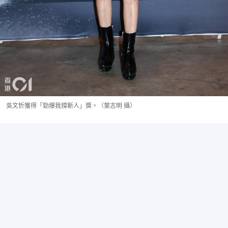
吳文忻獲得「勁爆我撐新人」獎。（葉志明 攝）