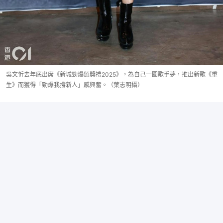
吳文忻去年底出席《新城勁爆頒獎禮2025》，為自己一圓歌手夢，推出新歌《重
生》而獲得「勁爆我撐新人」感興奮。（葉志明攝）