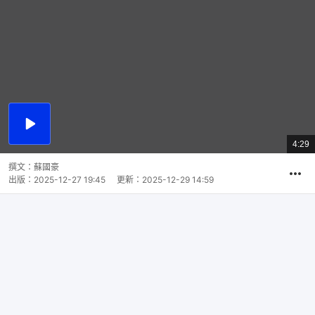
播
放
4:29
總
影
共
片
時
撰文：
蘇國豪
間
出版：
2025-12-27 19:45
更新：
2025-12-29 14:59