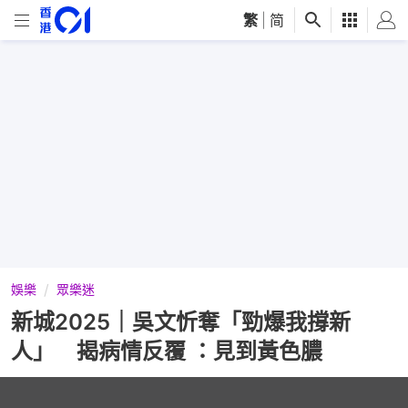
繁
|
简
娛樂
眾樂迷
新城2025｜吳文忻奪「勁爆我撐新
人」 揭病情反覆 ：見到黃色膿