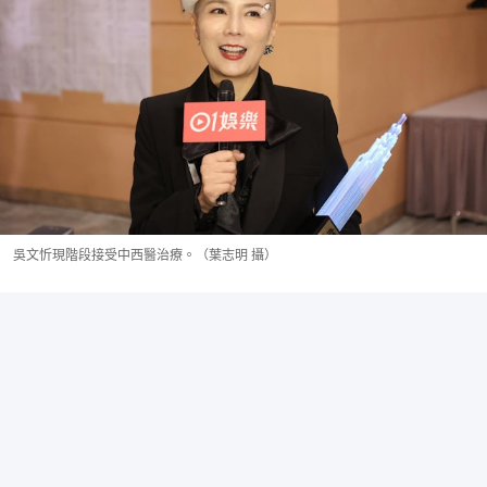
吳文忻現階段接受中西醫治療。（葉志明 攝）