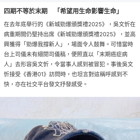
四期不等於末期 「希望用生命影響生命」
在去年底舉行的《新城勁爆頒獎禮2025》，吳文忻在
病重期間仍堅持出席《新城勁爆頒獎禮2025》，並高
興獲得「勁爆我撐新人」，場面令人鼓舞。可惜當時
台上司儀未有細閱司儀稿，便照直以「末期癌症病
人」去形容吳文忻，令當事人感到被冒犯。事後吳文
忻接受《香港01》訪問時，也坦言對這稱呼感到不
快，亦在社交平台發文抒發感受。