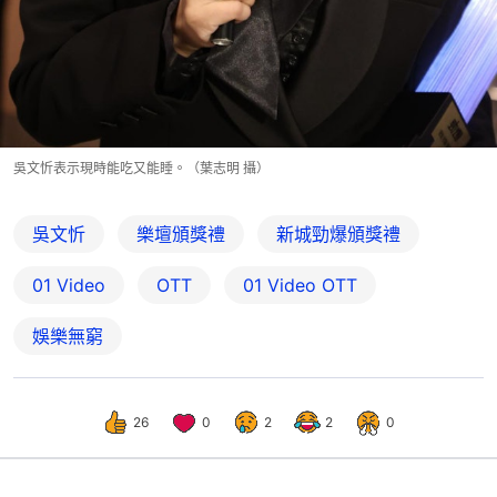
吳文忻表示現時能吃又能睡。（葉志明 攝）
吳文忻
樂壇頒獎禮
新城勁爆頒獎禮
01 Video
OTT
01‌ ‌Video‌ ‌OTT
娛樂無窮
26
0
2
2
0