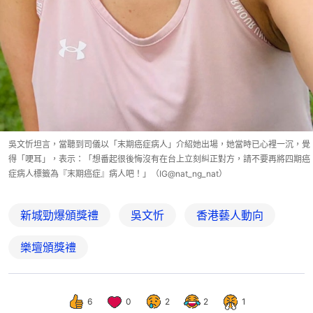
吳文忻坦言，當聽到司儀以「末期癌症病人」介紹她出場，她當時已心裡一沉，覺
得「哽耳」，表示：「想番起很後悔沒有在台上立刻糾正對方，請不要再將四期癌
症病人標籤為『末期癌症』病人吧！」（IG@nat_ng_nat）
新城勁爆頒獎禮
吳文忻
香港藝人動向
樂壇頒獎禮
6
0
2
2
1