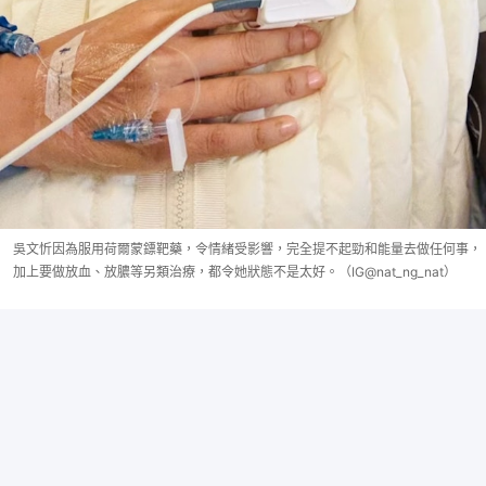
吳文忻因為服用荷爾蒙鏢靶藥，令情緒受影響，完全提不起勁和能量去做任何事，
加上要做放血、放膿等另類治療，都令她狀態不是太好。（IG@nat_ng_nat）