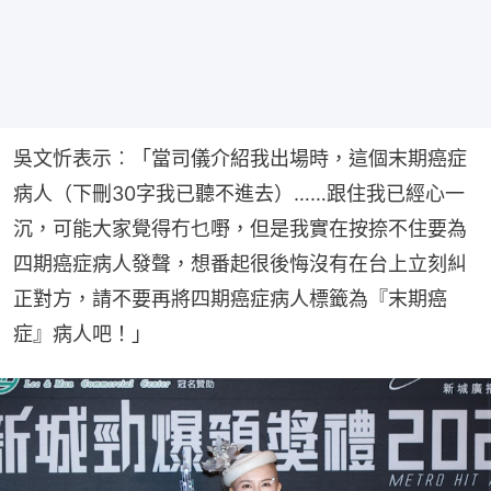
吳文忻表示︰「當司儀介紹我出場時，這個末期癌症
病人（下刪30字我已聽不進去）……跟住我已經心一
沉，可能大家覺得冇乜嘢，但是我實在按捺不住要為
四期癌症病人發聲，想番起很後悔沒有在台上立刻糾
正對方，請不要再將四期癌症病人標籤為『末期癌
症』病人吧！」