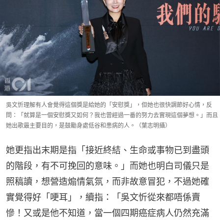
吳文忻理解有人會覺得這個獎是給她的「安慰獎」，但她也很快調節好心情，反
問：「就算是一個安慰獎又如何？我也曾經過一番的努力去實現這個夢想。」而且
她出歌最主要目的，是鼓勵身處低谷和患病的人。（葉志明攝）
她更指出末期是指「接近終結、生命或事物已到盡頭
的階段，有不可挽回的意味。」而她也明白司儀只是
照稿讀，想營造煽情氣氛，而非故意冒犯，不過她確
實覺得好「哽耳」，續指：「吳文忻從來都唔係賣
慘！又或是他不知道，當一個四期癌症病人仍然充滿