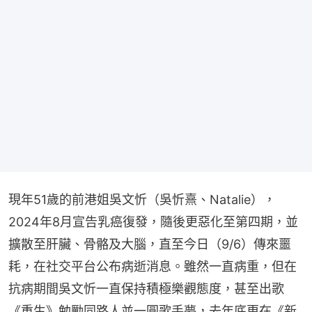
現年51歲的前港姐吳文忻（吳忻熹、Natalie），
2024年8月宣告乳癌復發，隨後更惡化至第四期，並
擴散至肝臟、骨骼及大腦，直至今日（9/6）傳來噩
耗，在社交平台公布病逝消息。雖然一直病重，但在
抗病期間吳文忻一直保持積極樂觀態度，甚至出歌
《重生》勉勵同路人並一圓歌手夢，去年底更在《新