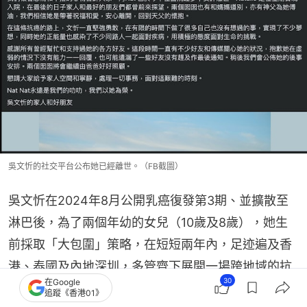
吳文忻的社交平台公布她已經離世。（FB截圖）
吳文忻在2024年8月公開乳癌復發第3期、並擴散至
淋巴後，為了兩個年幼的女兒（10歲及8歲），她生
前採取「大包圍」策略，在短短兩年內，足迹遍及香
港、泰國及內地深圳，多管齊下展開一場跨地域的抗
30
在Google
癌激戰。
追蹤《香港01》