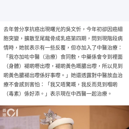
去年曾分享抗癌出現曙光的吳文忻，今年初卻因癌細
胞突變，擴散至尾龍骨成乳癌第四期，問到現階段病
情時，她就表示有一些反覆，但亦加入了中醫治療：
「我亦加咗中醫（治療）食同敷，中藥係會令到裡面
（身體）褪啲嘢出嚟，褪啲黃色嘅膿出嚟，所以見到
啲黃色膿褪出嚟係好事嚟。」她還透露對中醫放血治
療不會感到害怕：「我又唔驚嘅，我反而見到嗰啲
（毒素）係好添。」表示現在中西醫一起治療。