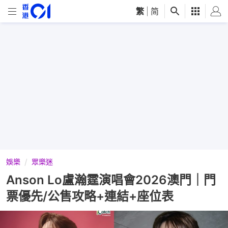
繁
|
简
娛樂
眾樂迷
Anson Lo盧瀚霆演唱會2026澳門｜門
票優先/公售攻略+連結+座位表