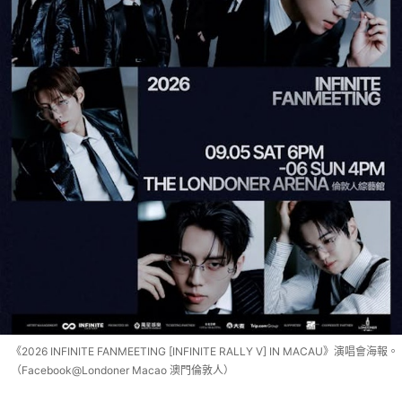
《2026 INFINITE FANMEETING [INFINITE RALLY V] IN MACAU》演唱會海報。
（Facebook@Londoner Macao 澳門倫敦人）