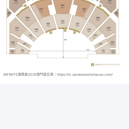
INFINITE演唱會2026澳門座位表｜https://tc.sandsresortsmacao.com/