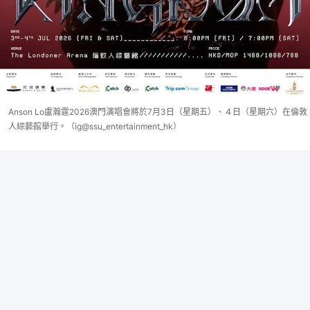
Anson Lo盧瀚霆2026澳門演唱會將於7月3日（星期五）、４日（星期六）在倫敦
人綜藝館舉行。（ig@ssu_entertainment_hk）