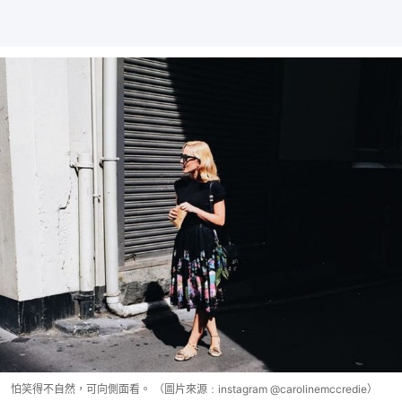
怕笑得不自然，可向側面看。 （圖片來源﹕instagram @carolinemccredie）