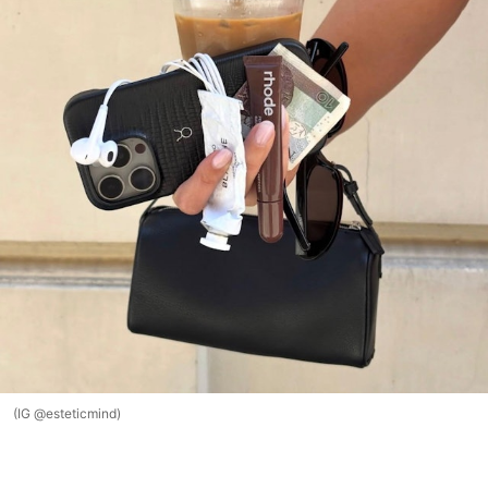
(IG @esteticmind)