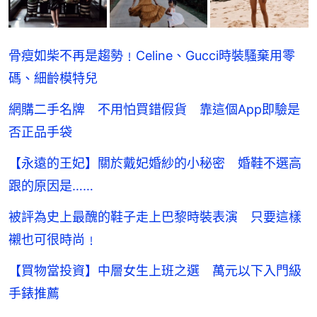
骨瘦如柴不再是趨勢﹗Celine、Gucci時裝騷棄用零
碼、細齡模特兒
網購二手名牌 不用怕買錯假貨 靠這個App即驗是
否正品手袋
【永遠的王妃】關於戴妃婚紗的小秘密 婚鞋不選高
跟的原因是……
被評為史上最醜的鞋子走上巴黎時裝表演 只要這樣
襯也可很時尚﹗
【買物當投資】中層女生上班之選 萬元以下入門級
手錶推薦