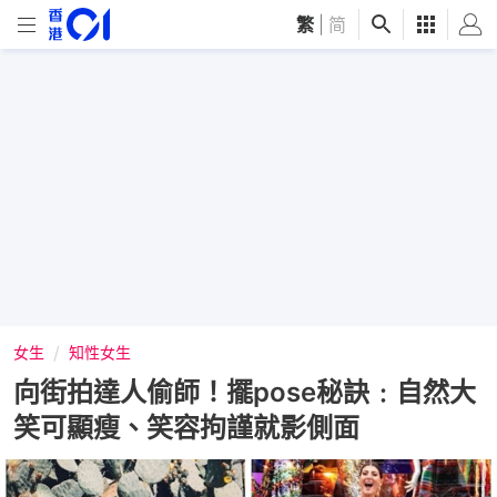
繁
|
简
女生
知性女生
向街拍達人偷師！擺pose秘訣﹕自然大
笑可顯瘦、笑容拘謹就影側面