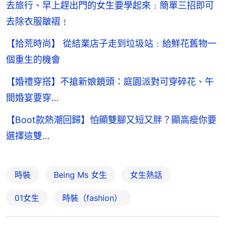
去旅行、早上趕出門的女生要學起來﹕簡單三招即可
去除衣服皺褶﹗
【拾荒時尚】 從結業店子走到垃圾站﹕給鮮花舊物一
個重生的機會
【婚禮穿搭】不搶新娘鏡頭：庭園派對可穿碎花、午
間婚宴要穿…
【Boot款熱潮回歸】怕顯雙腳又短又胖？顯高瘦你要
選擇這雙…
時裝
Being Ms 女生
女生熱話
01女生
時裝（fashion）