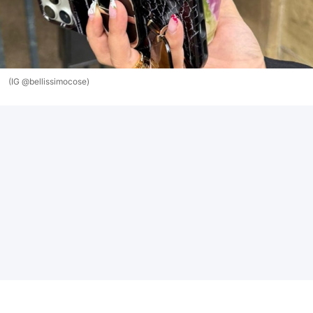
(IG @bellissimocose)