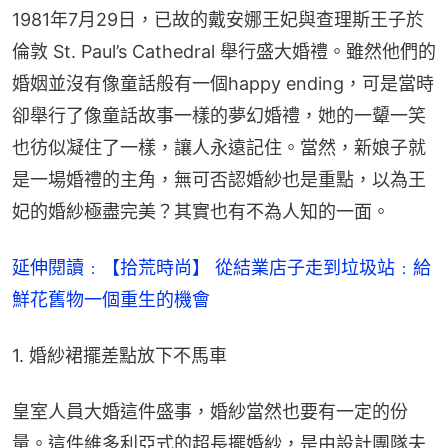
1981年7月29日，已故的戴安娜王妃與查理斯王子於
倫敦 St. Paul’s Cathedral 舉行盛大婚禮。雖然他們的
婚姻並沒有像童話般有一個happy ending，可是當時
卻舉行了像童話故事一樣的夢幻婚禮，她的一顰一笑
也彷似凝住了一樣，讓人永遠記住。當然，新娘子就
是一場婚禮的主角，無可否認婚紗也是重點，以為王
妃的婚紗極盡完美？其實也有不為人知的一面。
延伸閱讀﹕【拾荒時尚】 從結業店子走到垃圾站﹕給
鮮花舊物一個重生的機會
1. 婚紗裙擺差點放下不馬車
皇室人員大婚這件盛事，婚紗當然也要有一定的份
量。這件維多利亞式的超長擺婚紗，是由設計團隊夫