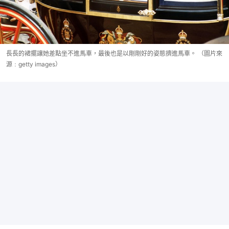
長長的裙擺讓她差點坐不進馬車，最後也是以剛剛好的姿態擠進馬車。 （圖片來
源﹕getty images）