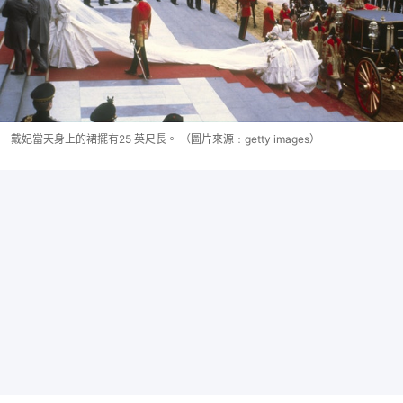
戴妃當天身上的裙擺有25 英尺長。 （圖片來源﹕getty images）