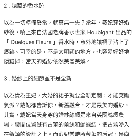
2 . 隱藏的香水跡
以為一切準備妥當，就萬無一失？當年，戴妃穿好婚
紗後，噴上來自法國老牌香水世家 Houbigant 出品的
「 Quelques Fleurs 」香水時，意外地讓裙子沾上了
痕跡。可幸的是，不是太明顯的地方，也容易好好地
隱藏掉，當天的婚紗依然美崙美煥。
3 . 婚紗上的細節並不是全新
以為貴為王妃，大婚的裙子就要全新定制，才能突顯
氣派？戴妃卻告訴你，新舊融合，才是最美的婚紗。
其實，戴妃當天身穿的婚紗絲綢是來自英國絲綢農
場，腰間位置縫有古董的蕾絲和蝴蝶結，把古舊滲入
在新穎的設計之上。而戴妃當時所戴著的后冠，是向