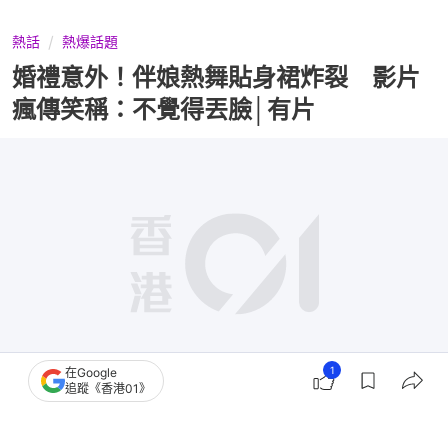
熱話
熱爆話題
婚禮意外！伴娘熱舞貼身裙炸裂 影片
瘋傳笑稱：不覺得丟臉│有片
1
在Google
追蹤《香港01》
撰文：
賈桂琳
出版：
2026-05-22 16:15
更新：
2026-06-24 13:02