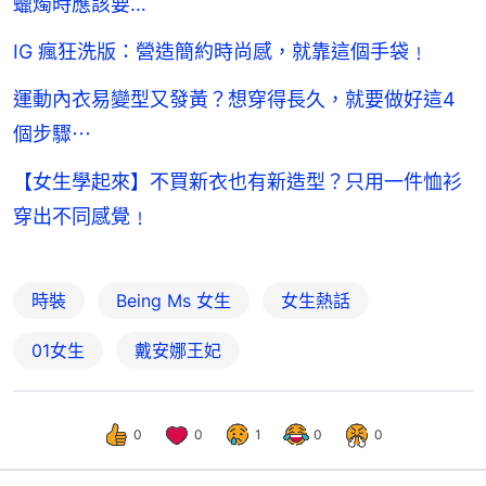
蠟燭時應該要…
IG 瘋狂洗版：營造簡約時尚感，就靠這個手袋﹗
運動內衣易變型又發黃？想穿得長久，就要做好這4
個步驟⋯
【女生學起來】不買新衣也有新造型？只用一件恤衫
穿出不同感覺﹗
時裝
Being Ms 女生
女生熱話
01女生
戴安娜王妃
0
0
1
0
0