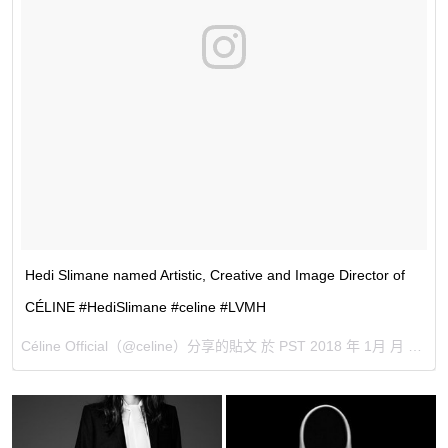
Hedi Slimane named Artistic, Creative and Image Director of
CÉLINE #HediSlimane #celine #LVMH
Céline Official
（@celine）分享的貼文 於
PST 2018 年 1月 月 21 日 3:03 上午