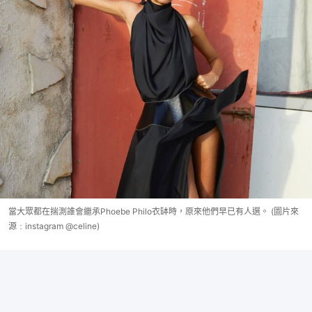
當大眾都在揣測誰會繼承Phoebe Philo衣缽時，原來他們早已有人選。 (圖片來
源﹕instagram @celine)