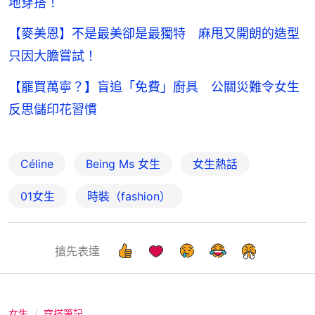
地穿搭！
【麥美恩】不是最美卻是最獨特 麻甩又開朗的造型
只因大膽嘗試！
【罷買萬寧？】盲追「免費」廚具 公關災難令女生
反思儲印花習慣
Céline
Being Ms 女生
女生熱話
01女生
時裝（fashion）
搶先表達
女生
穿搭筆記