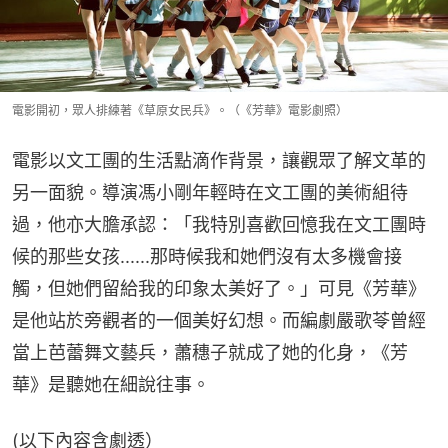
電影開初，眾人排練著《草原女民兵》。（《芳華》電影劇照）
電影以文工團的生活點滴作背景，讓觀眾了解文革的
另一面貌。導演馮小剛年輕時在文工團的美術組待
過，他亦大膽承認：「我特別喜歡回憶我在文工團時
候的那些女孩......那時候我和她們沒有太多機會接
觸，但她們留給我的印象太美好了。」可見《芳華》
是他站於旁觀者的一個美好幻想。而編劇嚴歌苓曾經
當上芭蕾舞文藝兵，蕭穗子就成了她的化身，《芳
華》是聽她在細說往事。
(以下內容含劇透）