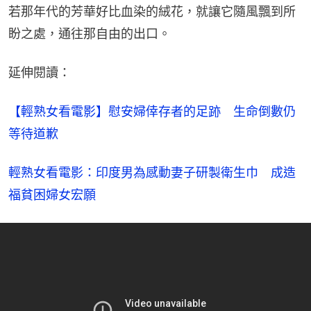
若那年代的芳華好比血染的絨花，就讓它隨風飄到所
盼之處，通往那自由的出口。
延伸閱讀：
【輕熟女看電影】慰安婦倖存者的足跡　生命倒數仍
等待道歉
輕熟女看電影：印度男為感動妻子研製衛生巾　成造
福貧困婦女宏願