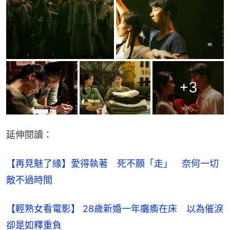
+
3
延伸閱讀：
【再見魅了緣】愛得執著　死不願「走」　奈何一切
敵不過時間
【輕熟女看電影】 28歲新婚一年癱瘓在床　以為催淚
卻是如釋重負