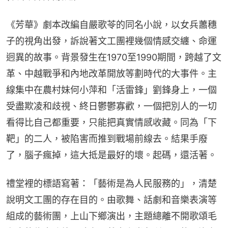
《芳華》劇本改編自嚴歌苓的同名小說，以女兵蕭穗
子的視角出發，訴說著文工團裡幾個情感交纏、命運
迥異的故事。背景發生在1970至1990期間，跨越了文
革、中越戰爭和內地改革開放等劃時代的大事件。主
線集中在農村妹何小萍和「活雷鋒」劉鋒身上，一個
受盡欺凌和歧視、終日鬱鬱寡歡，一個把別人的一切
看得比自己都重要，只能把真實情感收藏。同為「下
靶」的二人，被陷害而推到戰場前線去。結果手廢
了，腦子瘋掉，這大抵是最好的壞。起碼，還活著。
禮堂裡的標語寫著：「藝術是為人民服務的」，清楚
說明文工團的存在目的。由歌舞、話劇和音樂表演等
組成的藝術團，上山下鄉演出，主題總離不開歌頌毛