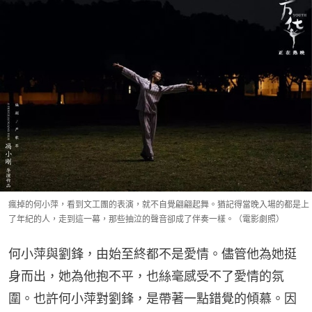
瘋掉的何小萍，看到文工團的表演，就不自覺翩翩起舞。猶記得當晚入場的都是上
了年紀的人，走到這一幕，那些抽泣的聲音卻成了伴奏一樣。（電影劇照）
何小萍與劉鋒，由始至終都不是愛情。儘管他為她挺
身而出，她為他抱不平，也絲毫感受不了愛情的氛
圍。也許何小萍對劉鋒，是帶著一點錯覺的傾慕。因