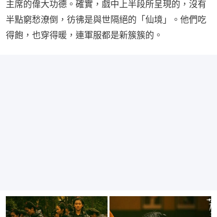
主席的偉大功德。確實，戲中上半段所呈現的，沒有
半點窮愁潦倒，彷彿是與世隔絕的「仙境」。他們吃
得飽，也穿得暖，連軍服都是新簇簇的。