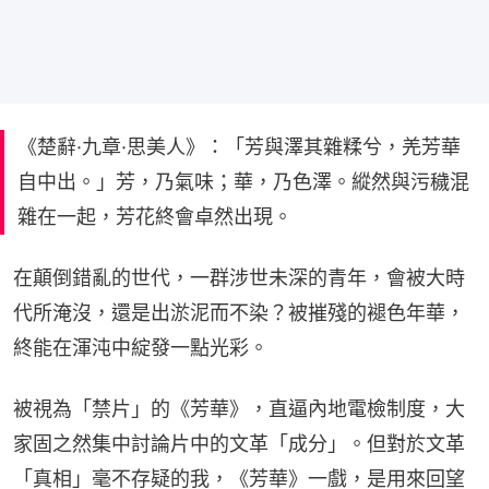
《楚辭·九章·思美人》：「芳與澤其雜糅兮，羌芳華
自中出。」芳，乃氣味；華，乃色澤。縱然與污穢混
雜在一起，芳花終會卓然出現。
在顛倒錯亂的世代，一群涉世未深的青年，會被大時
代所淹沒，還是出淤泥而不染？被摧殘的褪色年華，
終能在渾沌中綻發一點光彩。
被視為「禁片」的《芳華》，直逼內地電檢制度，大
家固之然集中討論片中的文革「成分」。但對於文革
「真相」毫不存疑的我，《芳華》一戲，是用來回望