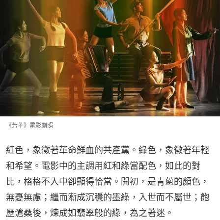
《芳華》電影劇照
紅色，象徵著革命鮮血的共產黨。綠色，象徵著年輕
和希望。電影中的主調用紅和綠當配色，如此的對
比，格格不入中卻顯得恰當。開初，是青蔥的顏色，
無憂無慮；繼而漸成沉穩的墨綠，入世而不屬世；飽
歷滄桑後，煉成如翡翠般的綠，為之著迷。