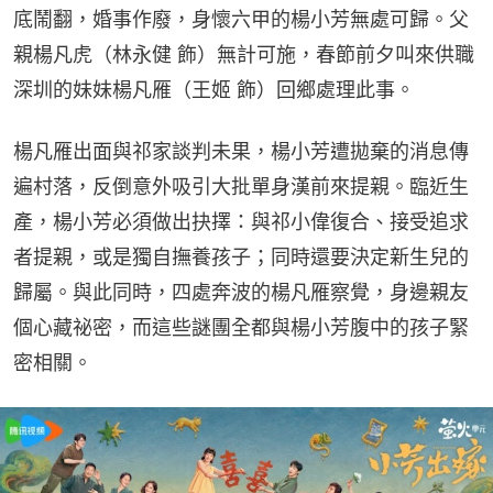
底鬧翻，婚事作廢，身懷六甲的楊小芳無處可歸。父
親楊凡虎（林永健 飾）無計可施，春節前夕叫來供職
深圳的妹妹楊凡雁（王姬 飾）回鄉處理此事。
楊凡雁出面與祁家談判未果，楊小芳遭拋棄的消息傳
遍村落，反倒意外吸引大批單身漢前來提親。臨近生
產，楊小芳必須做出抉擇：與祁小偉復合、接受追求
者提親，或是獨自撫養孩子；同時還要決定新生兒的
歸屬。與此同時，四處奔波的楊凡雁察覺，身邊親友
個心藏祕密，而這些謎團全都與楊小芳腹中的孩子緊
密相關。