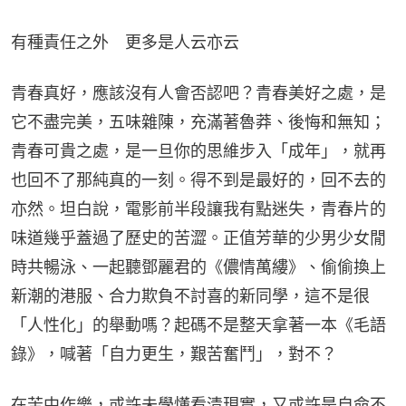
有種責任之外　更多是人云亦云
青春真好，應該沒有人會否認吧？青春美好之處，是
它不盡完美，五味雜陳，充滿著魯莽、後悔和無知；
青春可貴之處，是一旦你的思維步入「成年」，就再
也回不了那純真的一刻。得不到是最好的，回不去的
亦然。坦白說，電影前半段讓我有點迷失，青春片的
味道幾乎蓋過了歷史的苦澀。正值芳華的少男少女閒
時共暢泳、一起聽鄧麗君的《儂情萬縷》、偷偷換上
新潮的港服、合力欺負不討喜的新同學，這不是很
「人性化」的舉動嗎？起碼不是整天拿著一本《毛語
錄》，喊著「自力更生，艱苦奮鬥」，對不？
在苦中作樂，或許未學懂看清現實，又或許是自命不