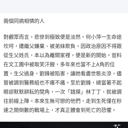
兩個同病相憐的人
對觀眾而言，悲慘到極致便是淡然。何小萍一生命途
坎坷，遭繼父嫌棄、被弟妹欺負，因政治原因不得跟
從生父姓氏，本以為離開家裡，便是新的開始。豈料
在文工團中被取笑汗餿，多年來也當不上A角的位
置。生父過身，劉鋒被陷害，讓她看盡世態炎涼，儘
管被調到醫務組也不癢不痛。至於劉鋒，總當著不起
眼卻默默耕耘的閒角，一次「錯摸」林丁丁，就被調
往前線上陣。本來生無可戀的他們，走到生死僅在秒
速之間倒數的戰場上，才真正體會到死亡的恐懼。