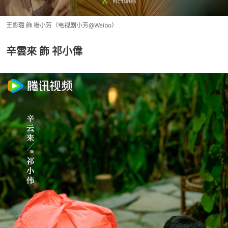
王影璐 飾 楊小芳（电视剧小芳@Weibo）
辛雲來 飾 祁小偉