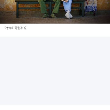
《芳華》電影劇照