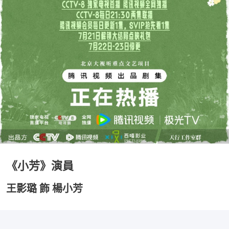
《小芳》演員
王影璐 飾 楊小芳