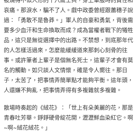
被燒得不似人形的十六歲士兵，穿上軍服時的責任和
哀痛。那淚水，騙不了人。戲中政委曾經跟蕭穗子說
過：「勇敢不是魯莽。」軍人的自豪和勇氣，背後需
要多少血汗和生命換取而成？成為當權者戰下的犧牲
品，這只是無從選擇中的出路。不禁想，到底那年代
的人怎樣活過來，怎麼能緩緩道來那刺心刻骨的往
事。或許筆者上輩子是個無名死士，這輩子才會有莫
名的觸動。如只談人文情懷，確是令人嚮往。那日
子，太苦了，把事情弄簡單點才能夠平衡。這年頭，
人還嫌不夠亂，把事情弄得有多複雜就多複雜。
散場時奏起的《絨花》：「世上有朵美麗的花，那是
青春吐芳華。錚錚硬骨綻花開，瀝瀝鮮血染紅它。啊
~啊~絨花絨花。」