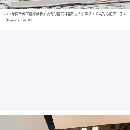
2012年陳伶俐再婚嫁給新加坡隱形富豪胡嘉烈後人劉頌銘，並為對方誕下一子。
（IG@brianna.0li）