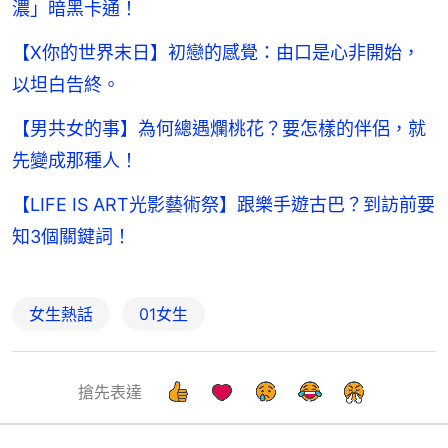
濃」暗黑卡通！
【X你的世界末日】初戀的感覺：由口是心非開始，
以坦白告終。
【男共女的事】為何總遇爛桃花？要怎樣的伴侶，就
先變成那種人！
【LIFE IS ART光影藝術祭】跟樂手遊古巴？到訪前要
知3個關鍵詞！
女生熱話
01女生
搶先表達