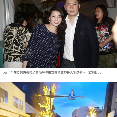
2012年陳伶俐再婚嫁給新加坡隱形富豪胡嘉烈後人劉頌銘。（資料圖片）