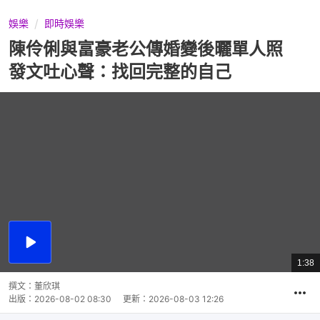
娛樂
即時娛樂
陳伶俐與富豪老公傳婚變後曬單人照
發文吐心聲：找回完整的自己
播
放
1:38
總
影
共
片
時
撰文：
董欣琪
間
出版：
2026-08-02 08:30
更新：
2026-08-03 12:26