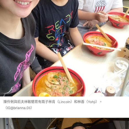
陳伶俐與前夫林敏驄育有兩子林肯（Lincoln）和林善（Yohji）。
（IG@brianna.0li）