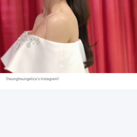
（heungheungeliza's instagram）