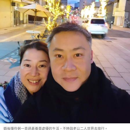
婚後陳伶俐一直過着養尊處優的生活，不時與老公二人世界去旅行。