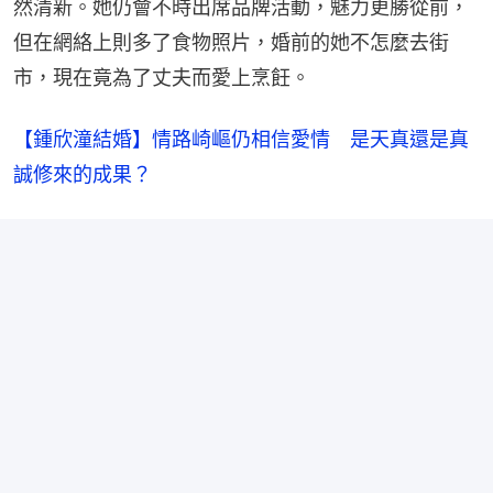
然清新。她仍會不時出席品牌活動，魅力更勝從前，
但在網絡上則多了食物照片，婚前的她不怎麼去街
市，現在竟為了丈夫而愛上烹飪。
【鍾欣潼結婚】情路崎嶇仍相信愛情　是天真還是真
誠修來的成果？