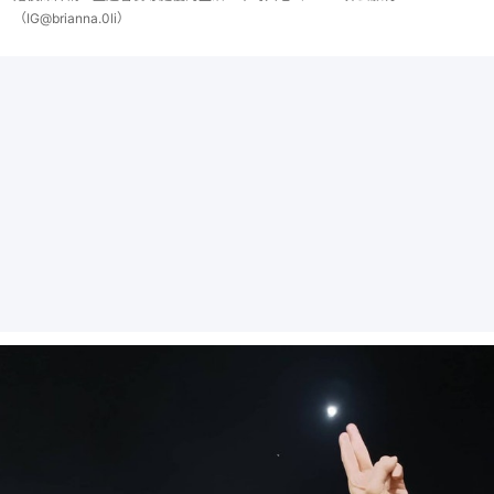
（IG@brianna.0li）