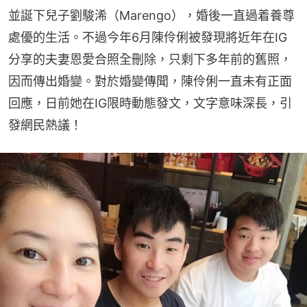
並誕下兒子劉駿浠（Marengo），婚後一直過着養尊
處優的生活。不過今年6月陳伶俐被發現將近年在IG
分享的夫妻恩愛合照全刪除，只剩下多年前的舊照，
因而傳出婚變。對於婚變傳聞，陳伶俐一直未有正面
回應，日前她在IG限時動態發文，文字意味深長，引
發網民熱議！