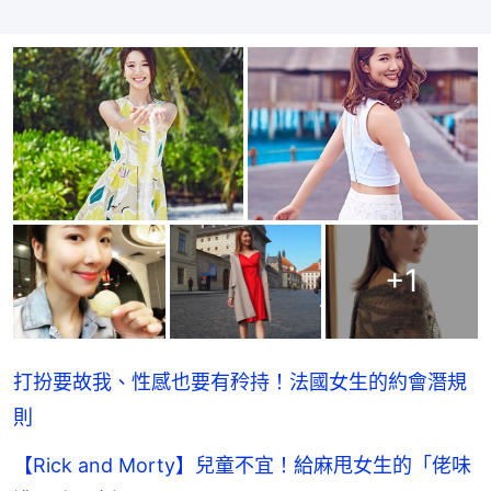
+
1
打扮要故我、性感也要有矝持！法國女生的約會潛規
則
【Rick and Morty】兒童不宜！給麻甩女生的「佬味