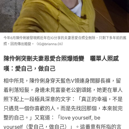
今年6月陳伶俐被發現將近年在IG分享的夫妻恩愛合照全刪除，只剩下多年前的舊
照，因而傳出婚變。（IG@brianna.0li）
陳伶俐突刪夫妻恩愛合照爆婚變 曬單人照感
嘆：愛自己，做自己
相中所見，陳伶俐身穿天藍色V領連身闊腳長褲，留
着利落短髮，身邊未見富豪老公劉頌銘，她更在單人
照下配上一段極具深意的文字：「真正的幸福，不是
只遇見一個你喜歡的人。而是先找回那個，本來就完
整的自己。」又寫道：「love yourself, be 
yourself（愛自己，做自己）」。這番意有所指的言