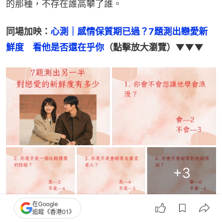
的那種，不存在誰高攀了誰。
同場加映：
心測｜感情保質期已過？7題測出戀愛新
鮮度　看他是否還在乎你
（點擊放大瀏覽）▼▼▼
+
3
在Google
追蹤《香港01》