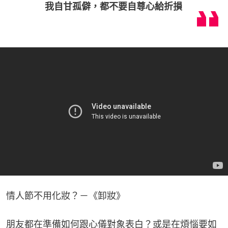
我自甘孤僻，都不要自尊心給折損
情人節不用化妝？－《卸妝》
朋友都在準備如何跟心儀對象表白？或是在煩惱要如