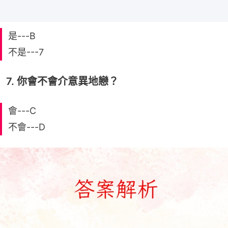
是---B
不是---7
7. 你會不會介意異地戀？
會---C
不會---D