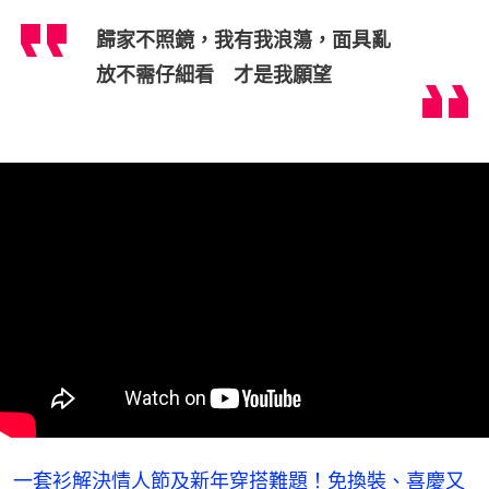
歸家不照鏡，我有我浪蕩，面具亂
放不需仔細看 才是我願望
一套衫解決情人節及新年穿搭難題！免換裝、喜慶又