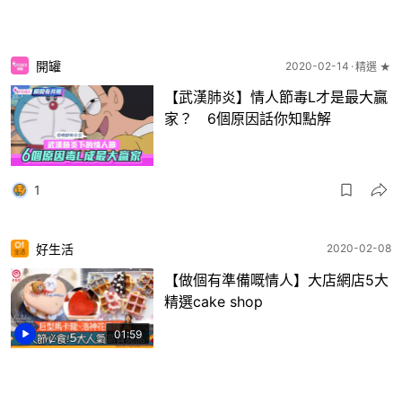
開罐
2020-02-14
精選 ★
【武漢肺炎】情人節毒L才是最大贏
家？ 6個原因話你知點解
1
好生活
2020-02-08
【做個有準備嘅情人】大店網店5大
精選cake shop
01:59