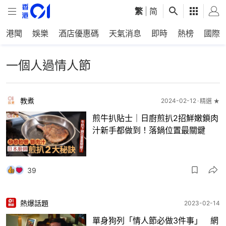
繁
|
简
港聞
娛樂
酒店優惠碼
天氣消息
即時
熱榜
國際
一個人過情人節
教煮
2024-02-12
精選 ★
煎牛扒貼士｜日廚煎扒2招鮮嫩鎖肉
汁新手都做到！落鍋位置最關鍵
39
熱爆話題
2023-02-14
單身狗列「情人節必做3件事」 網