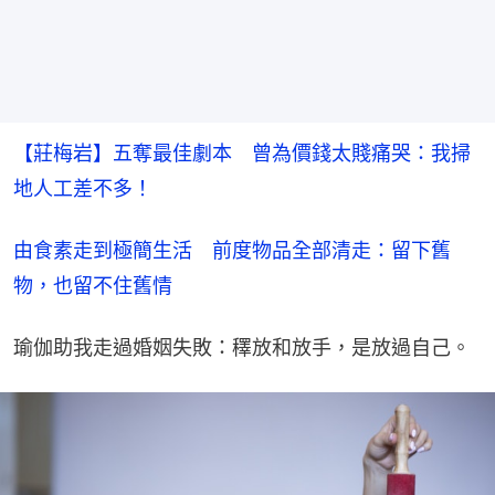
【莊梅岩】五奪最佳劇本　曾為價錢太賤痛哭：我掃
地人工差不多！
由食素走到極簡生活　前度物品全部清走：留下舊
物，也留不住舊情
瑜伽助我走過婚姻失敗：䆁放和放手，是放過自己。