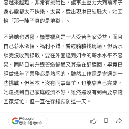
容越來越難，非常有挑戰性，讓事主壓力大到前陣子
身心靈都太不快樂、太累，還出現淋巴結腫大，她回
憶「那一陣子真的是地獄」。
不過她也透露，機票福利是一人受苦全家受益，而且
自己薪水漲幅、福利不錯，曾經騎驢找馬過，但薪水
談完沒收到錄取，要在外面達到如今的薪水水平不容
易。同時目前升遷管道暢通又算是在舒適圈，畢竟已
經做幾年了業務都是熟悉的，雖然工作還是會遇到一
些挑戰，但基本上沒有同事幫忙，也能靠自己完成，
她還提到自己家庭經濟不好，雖然還沒有到需要拿錢
回家幫忙，但一直在存錢預防這一天。
因為這是份穩定的好工作，導致她難以抉擇該不該離
在Google
追蹤《香港01》
開，不想做讓自己後悔的決定，雖然明白工作再找就