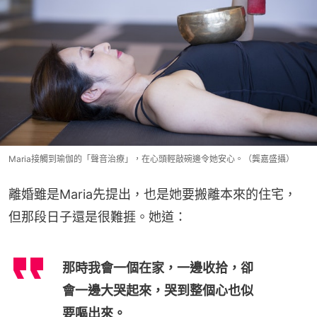
Maria接觸到瑜伽的「聲音治療」，在心頭輕敲碗邊令她安心。（龔嘉盛攝）
離婚雖是Maria先提出，也是她要搬離本來的住宅，
但那段日子還是很難捱。她道：
那時我會一個在家，一邊收拾，卻
會一邊大哭起來，哭到整個心也似
要嘔出來。