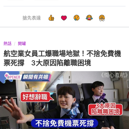
搶先表達
熱話
開罐
航空業女員工爆職場地獄！不捨免費機
票死撐 3大原因陷離職困境