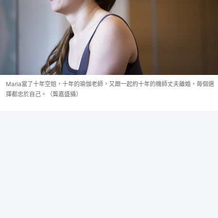
Maria當了十年空姐，十年的瑜伽老師，又跟一起約十年的機師丈夫離婚，毎個選
擇都忠於自己。（龔嘉盛攝）