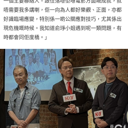
一個主要聯絡人。跟住落嚟佢喺電影方面嘅成就，就
唔需要我多講喇，佢一向為人都好樂觀、正面，亦都
好識臨場應變，特別係一啲公關應對技巧，尤其係出
現危機嘅時候。我知道俞琤小姐遇到呢一類問題，有
時都會同佢度橋。」