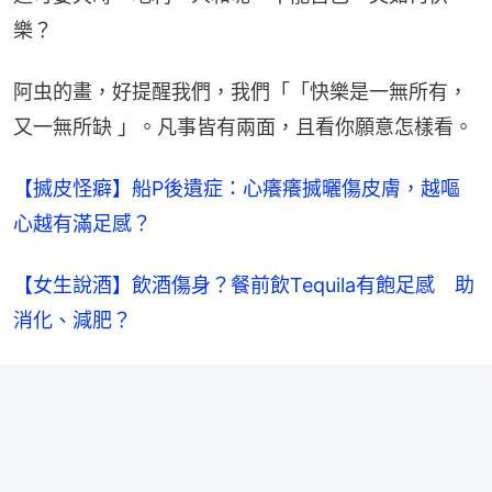
樂？
阿虫的畫，好提醒我們，我們「「快樂是一無所有，
又一無所缺 」。凡事皆有兩面，且看你願意怎樣看。
【搣皮怪癖】船P後遺症：心癢癢搣曬傷皮膚，越嘔
心越有滿足感？
【女生說酒】飲酒傷身？餐前飲Tequila有飽足感　助
消化、減肥？