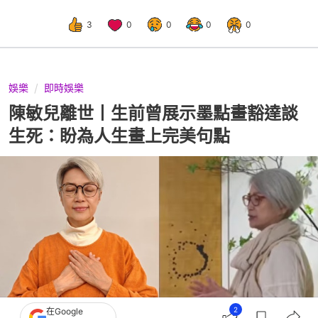
3
0
0
0
0
娛樂
即時娛樂
陳敏兒離世丨生前曾展示墨點畫豁達談
生死：盼為人生畫上完美句點
2
在Google