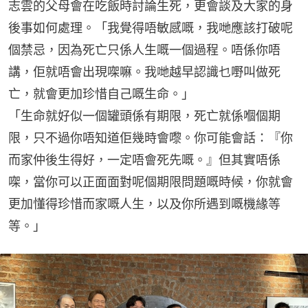
志雲的父母會在吃飯時討論生死，更會談及大家的身
後事如何處理。「我覺得唔敏感嘅，我哋應該打破呢
個禁忌，因為死亡只係人生嘅一個過程。唔係你唔
講，佢就唔會出現㗎嘛。我哋越早認識乜嘢叫做死
亡，就會更加珍惜自己嘅生命。」
「生命就好似一個罐頭係有期限，死亡就係嗰個期
限，只不過你唔知道佢幾時會嚟。你可能會話：『你
而家仲後生得好，一定唔會死先嘅。』但其實唔係
㗎，當你可以正面面對呢個期限問題嘅時候，你就會
更加懂得珍惜而家嘅人生，以及你所遇到嘅機緣等
等。」