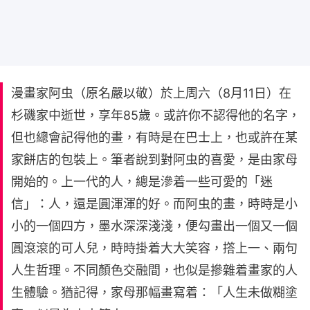
漫畫家阿虫（原名嚴以敬）於上周六（8月11日）在
杉磯家中逝世，享年85歲。或許你不認得他的名字，
但也總會記得他的畫，有時是在巴士上，也或許在某
家餅店的包裝上。筆者說到對阿虫的喜愛，是由家母
開始的。上一代的人，總是滲着一些可愛的「迷
信」：人，還是圓渾渾的好。而阿虫的畫，時時是小
小的一個四方，墨水深深淺淺，便勾畫出一個又一個
圓滾滾的可人兒，時時掛着大大笑容，撘上一、兩句
人生哲理。不同顏色交融間，也似是摻雜着畫家的人
生體驗。猶記得，家母那幅畫寫着：「人生未做糊塗