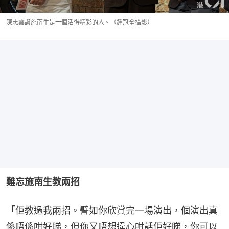
陳志雲讚施南生是一個活得精彩的人。（鍾冠全攝影）
難忘施南生教兩招
「佢教過我兩招。譬如你欣賞完一場演出，個演出真
係唔係咁好睇，但你又唔想違心咁話佢好睇，你可以