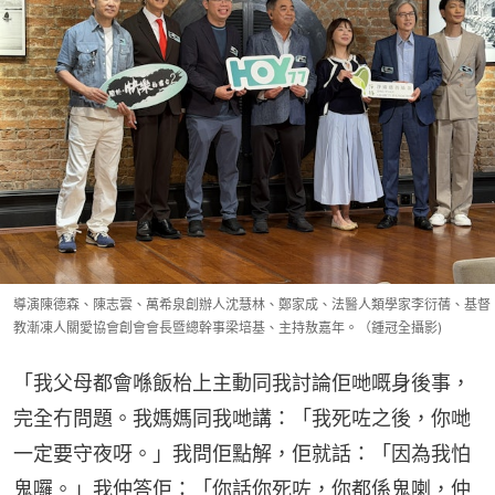
導演陳德森、陳志雲、萬希泉創辦人沈慧林、鄭家成、法醫人類學家李衍蒨、基督
教漸凍人關愛協會創會會長暨總幹事梁培基、主持敖嘉年。（鍾冠全攝影)
「我父母都會喺飯枱上主動同我討論佢哋嘅身後事，
完全冇問題。我媽媽同我哋講：「我死咗之後，你哋
一定要守夜呀。」我問佢點解，佢就話：「因為我怕
鬼囉。」我仲答佢：「你話你死咗，你都係鬼喇，仲