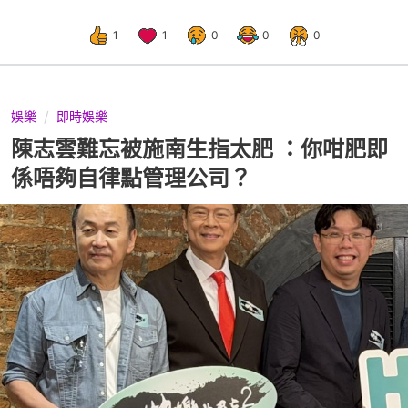
1
1
0
0
0
娛樂
即時娛樂
陳志雲難忘被施南生指太肥 ：你咁肥即
係唔夠自律點管理公司？