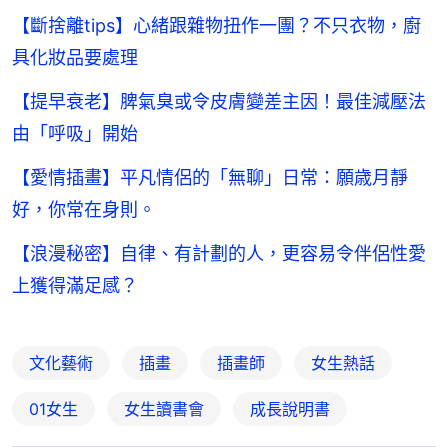
【斷捨離tips】心緒跟雜物扭作一團？不只衣物，廚
具化妝品要處理
【提早衰老】脾氣臭或令皮膚變差主因！最佳減壓法
由「呼吸」開始
【愛情插畫】平凡情侶的「無聊」日常：願歳月靜
好，你常在身則。
【浪漫秘密】自律、有計劃的人，更容易令伴侶性愛
上獲得滿足感？
文化藝術
插畫
插畫師
女生熱話
01女生
女生讀書會
成長說明書