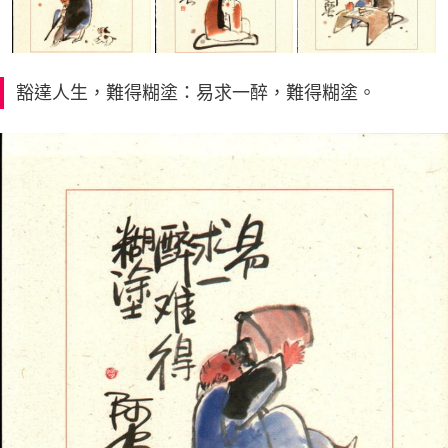
豁達人生，難得糊塗：易求一醉，難得糊塗。