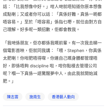
話：「比我想像中好。」咁人哋就唔知道你原本想像
成點喇；又或者你可以話：「真係好難，真係一啲都
唔容易。」至於「唔容易」係指乜嘢，就任由對方自
己理解。好多呢一類招數，佢都會教我。
「我哋係朋友，佢亦都係我嘅前輩。有一次我去睇一
個電影首映，佢就同我講：「喂，Stephen，你真係
太肥喇！你咁肥唔得㗎，你連自己嘅身體都管理唔
好，即係唔夠 discipline 啦，咁你點樣去管理公司
呢？嗰一下真係一語驚醒夢中人，由此我就開始減
肥。」
陳志雲
施南生
香港藝人動向