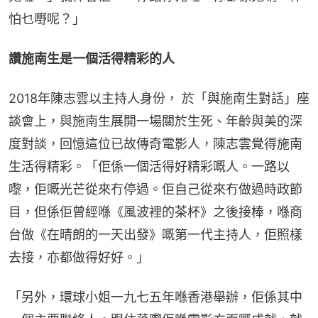
怕乜嘢呢？」
讚施南生是一個活得精彩的人
2018年陳志雲以主持人身份， 於「與施南生對話」座
談會上，與施南生展開一場關於生死、年齡與美的深
度對談，回憶這位已故傳奇電影人，陳志雲覺得施南
生活得精彩。「佢係一個活得好精彩嘅人。一路以
嚟，佢嘅光芒從來冇停過。佢自己從來冇做過時政節
目，但係佢曾經喺《風波裡的茶杯》之後接棒，喺商
台做《在晴朗的一天出發》嘅第一代主持人，佢照樣
去接，亦都做得好好。」
「另外，環球小姐一九七五年喺香港舉辦，佢係其中