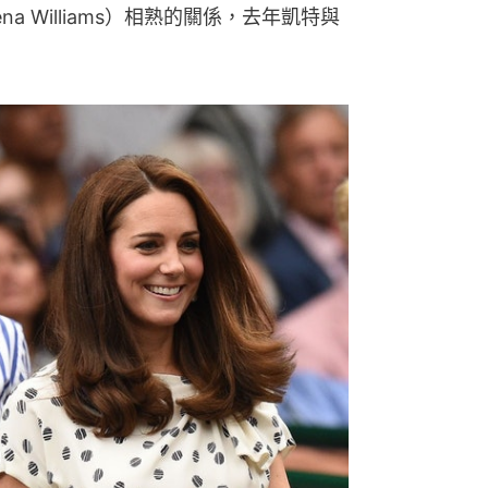
a Williams）相熟的關係，去年凱特與