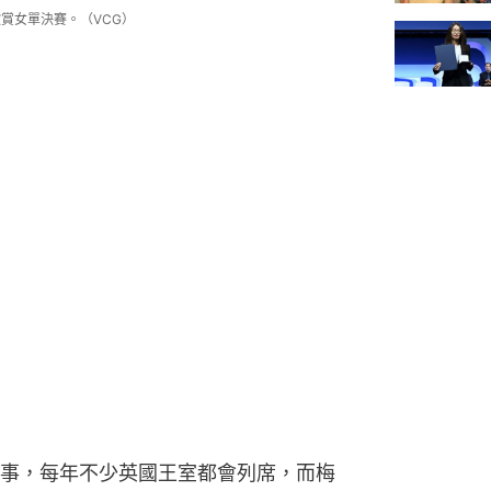
欣賞女單決賽。（VCG）
事，每年不少英國王室都會列席，而梅