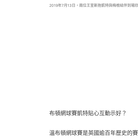
2019年7月13日，兩位王室新抱凱特與梅根結伴到場
布頓網球賽凱特貼心互動示好？
溫布頓網球賽是英國逾百年歷史的賽