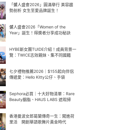
「儷人盛會2026」圓滿舉行 美容趨
勢剖析 女生至愛品牌誕生！
儷人盛會2026「Women of the
Year」誕生！得獎者分享成功秘訣
HYBE新女團TUIDE介紹！成員背景一
覽：TWICE志效親妹、集不同國籍
七夕禮物推薦2026｜$155起向伴侶
傳遞愛：Hello Kitty公仔、手袋
Sephora必買｜十大好物清單：Rare
Beauty胭脂、HAUS LABS 遮瑕掃
香港曼波女郎葛蘭傳奇一生：闖進荷
里活 開創華語歌舞片黃金時代