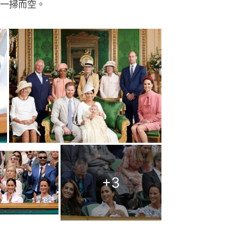
一掃而空。
+
3