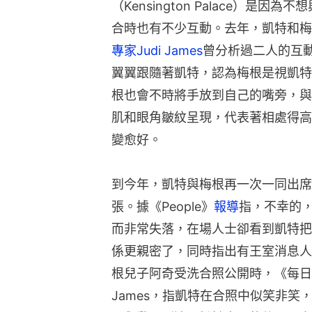
（Kensington Palace）
合時也有不少互動。去年，凱特和梅
專家Judi James
曾分析過二人的互動，
翼翼跟隨著凱特，認為梅根是視凱特
根也會不時將手放到自己的嘴旁，與
肌和眼角皺紋呈現，代表著相處得高度融
變愈好。
到今年，凱特與梅根再一次一同出席
張。據《People》
報導
指，不幸的
而非常失落，在場人士卻看到凱特把
係更親密了，同時指出有王室消息人
根兒子阿奇受洗合照公開時，《每日
James，指凱特在合照中似笑非