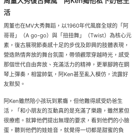
周董大秀復古舞風 阿Ken揭他私下奶爸生
活
周董也在MV大秀舞蹈，以1960年代風靡全球的「阿
哥哥」（A go-go）與「扭扭舞」（Twist）為核心元
素，復古展現節奏感十足的步伐及即興的肢體表現，
營造熱情奔放的舞台氛圍，帶領觀眾穿越時光，感受
那個世代自由奔放、充滿活力的精神，更單腳跨在鋼
琴上彈奏，相當帥氣，阿Ken甚至亂入模仿，流露好
友默契。
阿Ken雖然陪小孩玩到累癱，但他難得感受奶爸生
活，「和小朋友的互動真的是充滿了樂趣，雖然累但
很療癒。就算他們提出無理的要求，看到他們的小臉
蛋，聽到他們的娃娃音，就覺得一切都是甜蜜的負