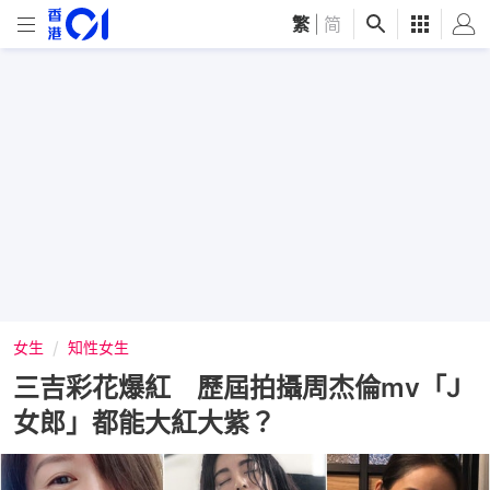
繁
|
简
女生
知性女生
三吉彩花爆紅 歷屆拍攝周杰倫mv「J
女郎」都能大紅大紫？