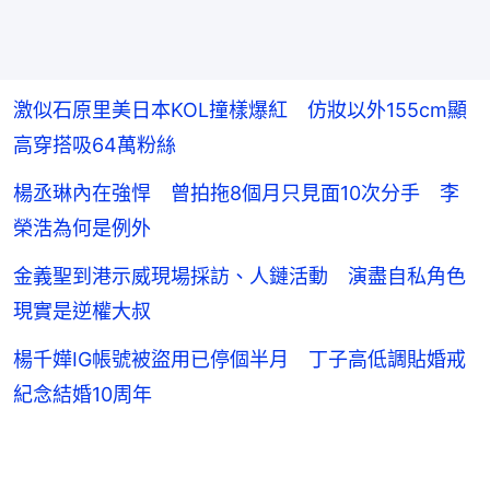
激似石原里美日本KOL撞樣爆紅 仿妝以外155cm顯
高穿搭吸64萬粉絲
楊丞琳內在強悍 曾拍拖8個月只見面10次分手 李
榮浩為何是例外
金義聖到港示威現場採訪、人鏈活動 演盡自私角色
現實是逆權大叔
楊千嬅IG帳號被盜用已停個半月 丁子高低調貼婚戒
紀念結婚10周年