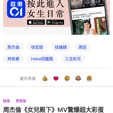
周杰倫
徐若瑄
桂綸鎂
周迅
林依晨
Hebe田馥甄
三吉彩花
搶先表達
娛樂
眾樂迷
周杰倫《女兒殿下》MV驚爆超大彩蛋