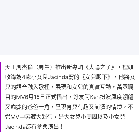
天王周杰倫（周董）推出新專輯《太陽之子》，裡頭
收錄為4歲小女兒Jacinda寫的《女兒殿下》，他將女
兒的語音融入歌裡，展現和女兒的真實互動。萬眾矚
目的MV6月15日正式播出，好友阿Ken扮演風度翩翩
又瘋癲的爸爸一角，呈現育兒有趣又崩潰的情境，不
過MV中另藏大彩蛋，是大女兒小周周以及小女兒
Jacinda都有參與演出！