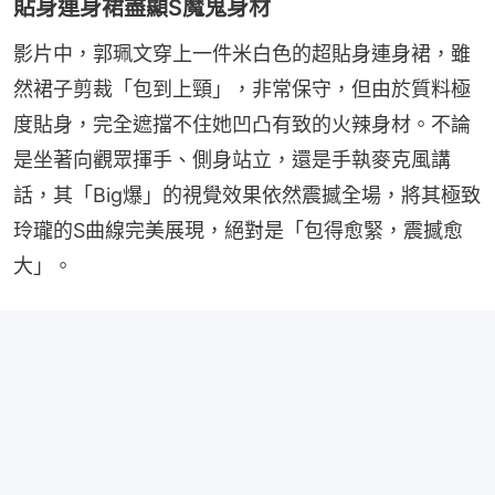
貼身連身裙盡顯S魔鬼身材
影片中，郭珮文穿上一件米白色的超貼身連身裙，雖
然裙子剪裁「包到上頸」，非常保守，但由於質料極
度貼身，完全遮擋不住她凹凸有致的火辣身材。不論
是坐著向觀眾揮手、側身站立，還是手執麥克風講
話，其「Big爆」的視覺效果依然震撼全場，將其極致
玲瓏的S曲線完美展現，絕對是「包得愈緊，震撼愈
大」。