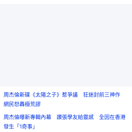
周杰倫新碟《太陽之子》惹爭議 狂迷封前三神作
網民怒轟極荒謬
周杰倫曝新專輯內幕 讚張學友給靈感 全因在香港
發生「1奇事」