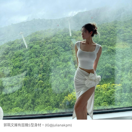
郭珮文擁有屈機S型身材。(IG@julianakpm)