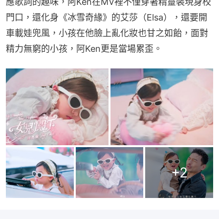
應歌詞的趣味，阿Ken在MV裡不僅穿著精靈裝現身校
門口，還化身《冰雪奇緣》的艾莎（Elsa），還要開
車載娃兜風，小孩在他臉上亂化妝也甘之如飴，面對
精力無窮的小孩，阿Ken更是當場累歪。
+
2