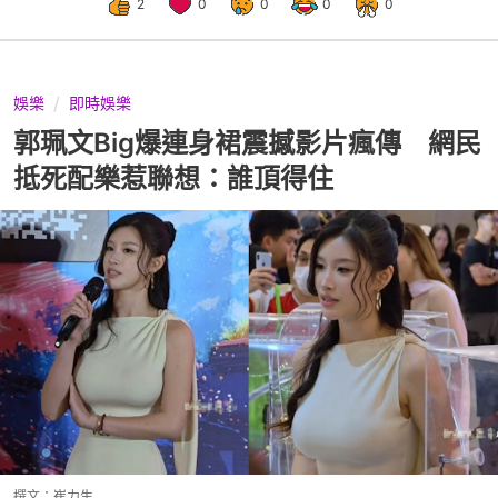
2
0
0
0
0
娛樂
即時娛樂
郭珮文Big爆連身裙震撼影片瘋傳 網民
抵死配樂惹聯想：誰頂得住
撰文：
崔力生