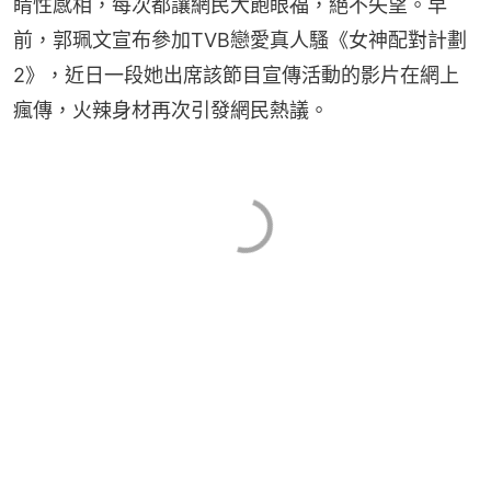
睛性感相，每次都讓網民大飽眼福，絕不失望。早
前，郭珮文宣布參加TVB戀愛真人騷《女神配對計劃
2》，近日一段她出席該節目宣傳活動的影片在網上
瘋傳，火辣身材再次引發網民熱議。