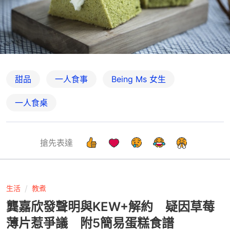
甜品
一人食事
Being Ms 女生
一人食桌
搶先表達
生活
教煮
龔嘉欣發聲明與KEW+解約 疑因草莓
薄片惹爭議 附5簡易蛋糕食譜