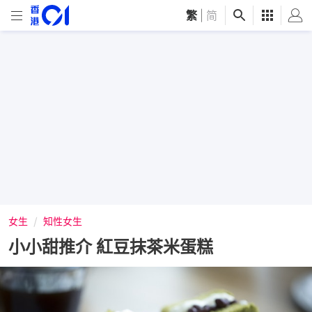
繁
|
简
女生
知性女生
小小甜推介 紅豆抹茶米蛋糕