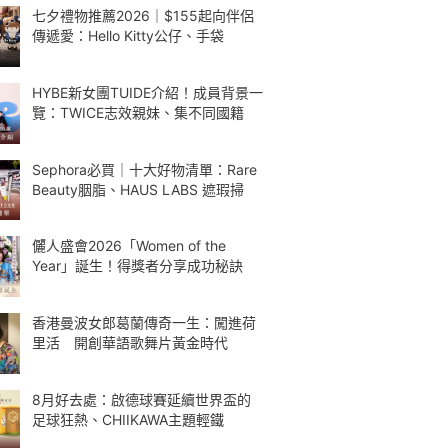
七夕禮物推薦2026｜$155起向伴侶
傳遞愛：Hello Kitty公仔、手袋
HYBE新女團TUIDE介紹！成員背景一
覽：TWICE志效親妹、集不同國籍
Sephora必買｜十大好物清單：Rare
Beauty胭脂、HAUS LABS 遮瑕掃
儷人盛會2026「Women of the
Year」誕生！得獎者分享成功秘訣
香港曼波女郎葛蘭傳奇一生：闖進荷
里活 開創華語歌舞片黃金時代
8月好去處：啟德球賽延續世界盃的
足球狂熱、CHIIKAWA主題輕鐵