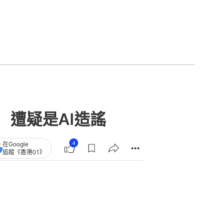
遭疑是AI造謠
4
在Google
追蹤《香港01》