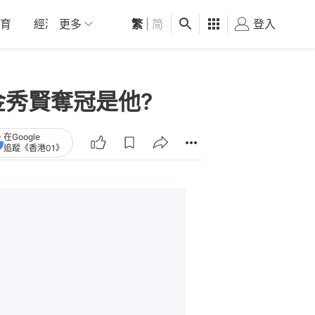
育
經濟
更多
01深圳
繁
觀點
|
简
健康
好食玩飛
登入
女
金秀賢奪冠是他?
在Google
追蹤《香港01》