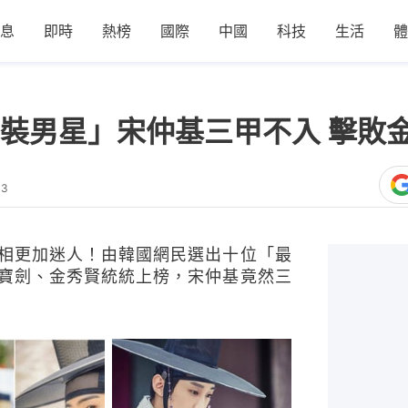
息
即時
熱榜
國際
中國
科技
生活
體
裝男星」宋仲基三甲不入 擊敗
03
相更加迷人！由韓國網民選出十位「最
寶劍、金秀賢統統上榜，宋仲基竟然三