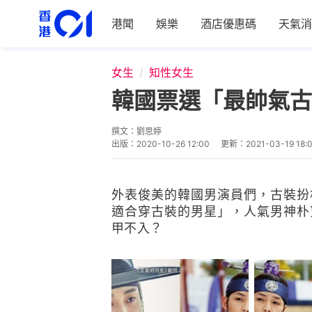
港聞
娛樂
酒店優惠碼
天氣消
女生
知性女生
韓國票選「最帥氣古
撰文：
劉思婷
出版：
2020-10-26 12:00
更新：
2021-03-19 18:
外表俊美的韓國男演員們，古裝扮
適合穿古裝的男星」，人氣男神朴
甲不入？