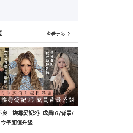
章
查看更多
x《不良一族尋愛記2》成員IG/背景/
！今季顏值升級