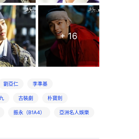
+
16
劉亞仁
李準基
九
古裝劇
朴寶劍
振永（B1A4）
亞洲名人娛樂