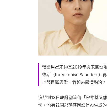
韓國男星宋仲基2019年與宋慧喬
德斯（Katy Louise Saun
上節目曬恩愛，看起來感情融洽。
沒想到13日韓網卻流傳「宋仲基又
愕，也有韓國部落客因誤信AI生成