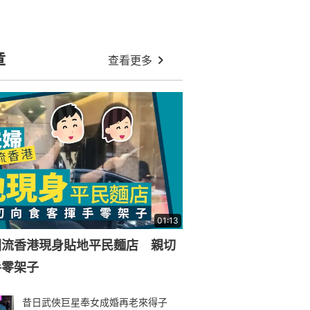
章
查看更多
01:13
回流香港現身貼地平民麵店 親切
手零架子
昔日武俠巨星奉女成婚再老來得子