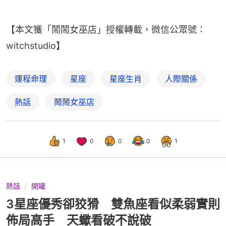
【本文獲「鬧鬧女巫店」授權轉載，微信公眾號：
witchstudio】
運程命理
星座
星座生肖
人際關係
熱話
鬧鬧女巫店
1
0
0
0
1
熱話
開罐
3星座優秀卻狡猾 雙魚座看似柔弱實則
佈局高手 天蠍看破不說破