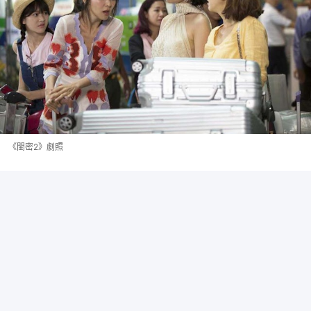
《閨密2》劇照