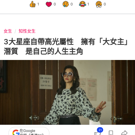
1
0
0
1
0
女生
知性女生
3大星座自帶高光屬性 擁有「大女主」
潛質 是自己的人生主角
21
在Google