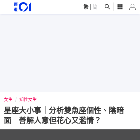
繁
|
简
女生
知性女生
星座大小事｜分析雙魚座個性、陰暗
面 善解人意但花心又濫情？