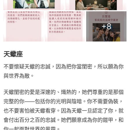
+
8
天蠍座
不要懷疑天蠍的忠誠，因為把你當閨密，所以願為你
與世界為敵。
天蠍閨密的愛是深邃的、熾熱的，她們尊重的是那個
完整的你——包括你的光明與陰暗。你不需要偽裝，
也不要害怕被天蠍看穿。因為天蠍一旦認定了你，就
會付出百分之百的忠誠。她們願意成為你的鎧甲，和
你一起面對世界的風霜。