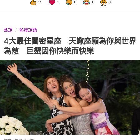
19
1
0
1
0
熱話
熱爆話題
4大最佳閨密星座 天蠍座願為你與世界
為敵 巨蟹因你快樂而快樂