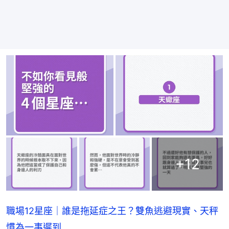
+
12
職場12星座｜誰是拖延症之王？雙魚逃避現實、天秤
慣為一事遲到