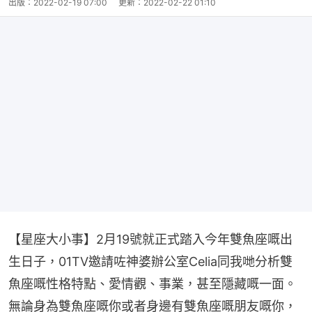
出版：
2022-02-19 07:00
更新：
2022-02-22 01:10
【星座大小事】2月19號就正式踏入今年雙魚座嘅出
生日子，01TV邀請咗神婆辦公室Celia同我哋分析雙
魚座嘅性格特點、愛情觀、事業，甚至隱藏嘅一面。
無論身為雙魚座嘅你或者身邊有雙魚座嘅朋友嘅你，