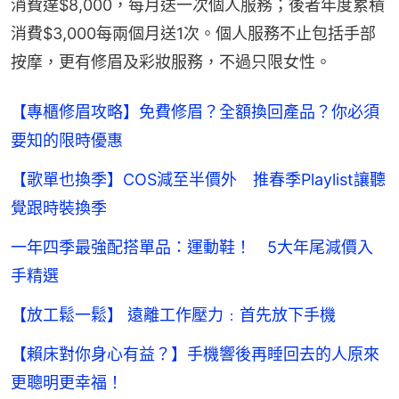
消費達$8,000，每月送一次個人服務；後者年度累積
消費$3,000每兩個月送1次。個人服務不止包括手部
按摩，更有修眉及彩妝服務，不過只限女性。
【專櫃修眉攻略】免費修眉？全額換回產品？你必須
要知的限時優惠
【歌單也換季】COS減至半價外 推春季Playlist讓聽
覺跟時裝換季
一年四季最強配搭單品：運動鞋！ 5大年尾減價入
手精選
【放工鬆一鬆】 遠離工作壓力﹕首先放下手機
【賴床對你身心有益？】手機響後再睡回去的人原來
更聰明更幸福！