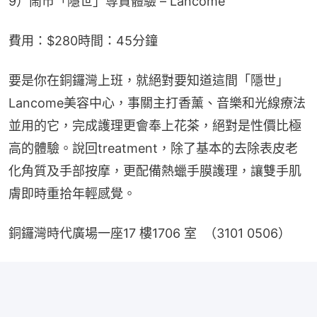
9）鬧市「隱世」尊貴體驗 – Lancome
費用：$280時間：45分鐘
要是你在銅鑼灣上班，就絕對要知道這間「隱世」
Lancome美容中心，事關主打香薰、音樂和光線療法
並用的它，完成護理更會奉上花茶，絕對是性價比極
高的體驗。說回treatment，除了基本的去除表皮老
化角質及手部按摩，更配備熱蠟手膜護理，讓雙手肌
膚即時重拾年輕感覺。
銅鑼灣時代廣場一座17 樓1706 室  （3101 0506）