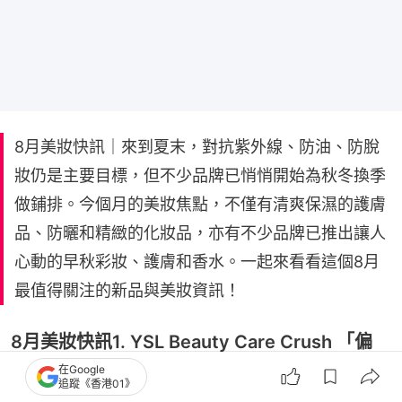
8月美妝快訊｜來到夏末，對抗紫外線、防油、防脫
妝仍是主要目標，但不少品牌已悄悄開始為秋冬換季
做鋪排。今個月的美妝焦點，不僅有清爽保濕的護膚
品、防曬和精緻的化妝品，亦有不少品牌已推出讓人
心動的早秋彩妝、護膚和香水。一起來看看這個8月
最值得關注的新品與美妝資訊！
8月美妝快訊1. YSL Beauty Care Crush 「偏
在Google
心」護手霜 8月1日正式發售
追蹤《香港01》