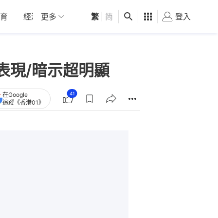
育
經濟
更多
01深圳
繁
觀點
|
简
健康
好食玩飛
登入
女
表現/暗示超明顯
41
在Google
追蹤《香港01》