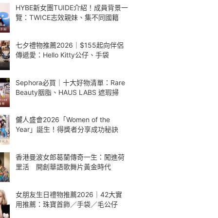
HYBE新女團TUIDE介紹！成員背景一
覽：TWICE志效親妹、集不同國籍
七夕禮物推薦2026｜$155起向伴侶
傳遞愛：Hello Kitty公仔、手袋
Sephora必買｜十大好物清單：Rare
Beauty胭脂、HAUS LABS 遮瑕掃
儷人盛會2026「Women of the
Year」誕生！得獎者分享成功秘訣
香港曼波女郎葛蘭傳奇一生：闖進荷
里活 開創華語歌舞片黃金時代
女朋友生日禮物推薦2026｜42大實
用推薦：珠寶首飾／手袋／毛公仔