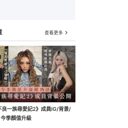
章
查看更多
x《不良一族尋愛記2》成員IG/背景/
！今季顏值升級