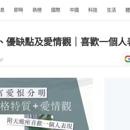
息
即時
熱榜
國際
中國
科技
生活
體
、優缺點及愛情觀｜喜歡一個人
47