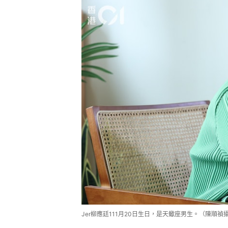
Jer柳應廷111月20日生日，是天蠍座男生。（陳順禎