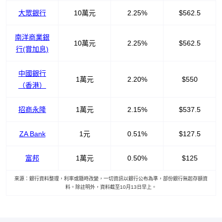
大眾銀行
10萬元
2.25%
$562.5
南洋商業銀
10萬元
2.25%
$562.5
行(賞加息)
中國銀行
1萬元
2.20%
$550
（香港）
招商永隆
1萬元
2.15%
$537.5
ZA Bank
1元
0.51%
$127.5
富邦
1萬元
0.50%
$125
來源：銀行資料整理，利率或隨時改變，一切資訊以銀行公布為準，部份銀行無起存額資
料。除註明外，資料截至10月13日早上。