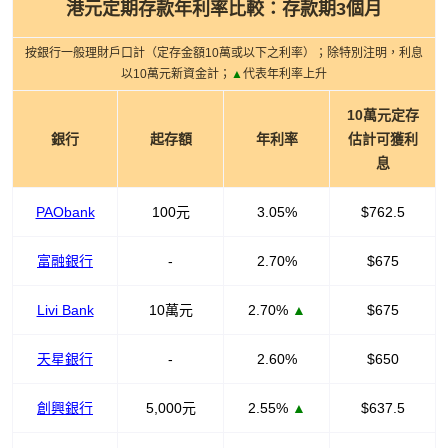
港元定期存款年利率比較：存款期3個月
按銀行一般理財戶口計（定存金額10萬或以下之利率）；除特別注明，利息
以10萬元新資金計；
▲
代表年利率上升
10萬元定存
銀行
起存額
年利率
估計可獲利
息
PAObank
100元
3.05%
$762.5
富融銀行
-
2.70%
$675
Livi Bank
10萬元
2.70%
▲
$675
天星銀行
-
2.60%
$650
創興銀行
5,000元
2.55%
▲
$637.5