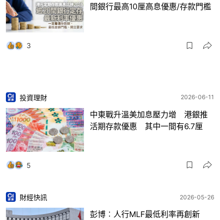
間銀行最高10厘高息優惠/存款門檻
3
投資理財
2026-06-11
中東戰升溫美加息壓力增 港銀推
活期存款優惠 其中一間有6.7厘
5
財經快訊
2026-05-26
彭博︰人行MLF最低利率再創新