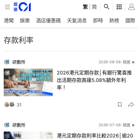
繁
|
简
港聞
娛樂
酒店優惠碼
天氣消息
即時
熱榜
國際
存款利率
研數所
2026-08-06
精選 ★
2026港元定期存款│有銀行驚喜推
出活期存款高達5.08%額外年利
率！
31
研數所
2026-07-06
精選 ★
港元定期存款利率比較2026│逾20