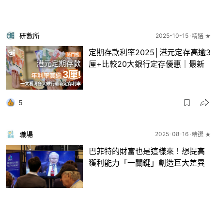
研數所
2025-10-15
精選 ★
定期存款利率2025│港元定存高逾3
厘+比較20大銀行定存優惠｜最新
5
職場
2025-08-16
精選 ★
巴菲特的財富也是這樣來！想提高
獲利能力「一關鍵」創造巨大差異
7