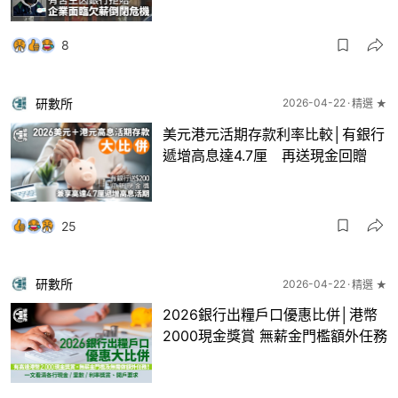
8
研數所
2026-04-22
精選 ★
美元港元活期存款利率比較│有銀行
遞增高息達4.7厘 再送現金回贈
25
研數所
2026-04-22
精選 ★
2026銀行出糧戶口優惠比併│港幣
2000現金獎賞 無薪金門檻額外任務