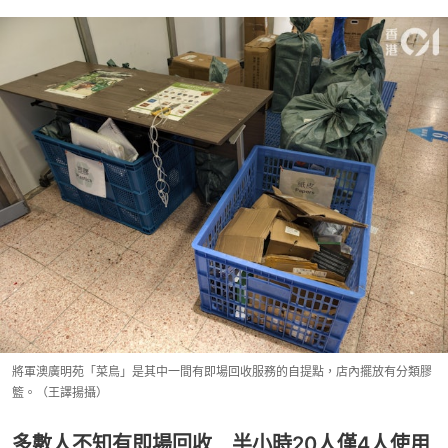
將軍澳廣明苑「菜鳥」是其中一間有即場回收服務的自提點，店內擺放有分類膠
籃。（王譯揚攝）
多數人不知有即場回收 半小時20人僅4人使用