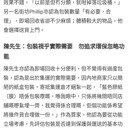
效果不錯，「以前是但冇分類，就咁掉落垃圾桶。」
另一名街坊Phillip亦認為包裝數量「有必要，合
理」，即場回收省卻不少麻煩；體積較大的物品，他
會選擇送貨上門。
陳先生：包裝視乎實際需要 勿追求環保忽略功
能
陳先生亦認為即場回收十分便利，但不覺得有過度包
裝，認為是出於集運的實際需要，因內地商家只以簡
陋的紙盒包裝，寄抵集運倉才綑紮一起，「藍色膠紙
（膜）唔係包裝嚟嘅，喺我眼中，只係將幾間唔同店
舖嘅嘢紥埋一齊，我覺得係合理嘅，佢個功能係希望
將幾件貨合埋做一份。」作為買家，他認為要從功能
立場考慮，先評估包裝是否達到保護與運送的基本功