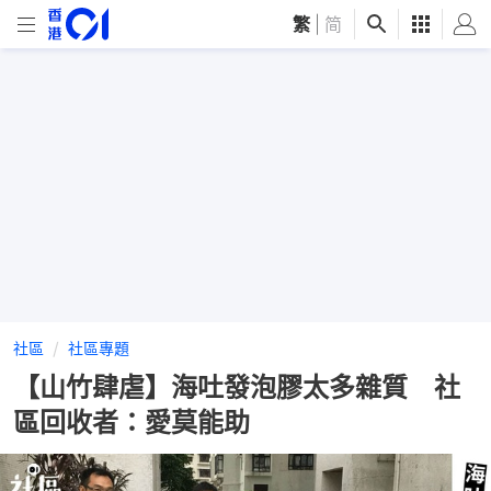
繁
|
简
社區
社區專題
【山竹肆虐】海吐發泡膠太多雜質 社
區回收者：愛莫能助