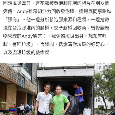
回想風災當日，杏花邨被發泡膠圍堵的相片在朋友間
瘋傳，Andy雖深知無力回收發泡膠，還是與同事跑進
「膠海」。他一邊分析發泡膠來源和種類，一邊搶救
混在發泡膠堆內的膠樽，交予膠樽回收商。曾修讀廢
物管理的Andy笑言：「我係讀垃圾出身，想知有咩
膠，有咩垃圾」，言談間，透露着對垃圾的好奇心，
以及處理垃圾的使命感。