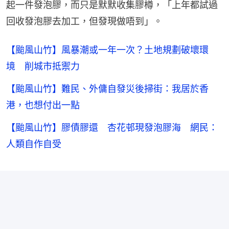
起一件發泡膠，而只是默默收集膠樽，「上年都試過
回收發泡膠去加工，但發現做唔到」。
【颱風山竹】風暴潮或一年一次？土地規劃破壞環
境 削城市抵禦力
【颱風山竹】難民、外傭自發災後掃街：我居於香
港，也想付出一點
【颱風山竹】膠債膠還 杏花邨現發泡膠海 網民：
人類自作自受