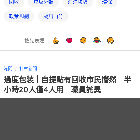
回收
垃圾分類
海洋垃圾
環保
政策規劃
颱風山竹
搶先表達
港聞
社會新聞
過度包裝｜自提點有回收市民懵然 半
小時20人僅4人用 職員詫異