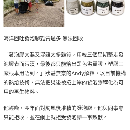
海洋回吐發泡膠雜質過多 無法回收
「發泡膠太濕又混雜太多雜質，用咗三個星期整走發
泡膠表面污漬，最後都只能熔出黑色劣質膠，塑膠工
廠根本用唔到。」狀甚無奈的Andy解釋，以目前機構
的熱熔技術，無法把災後被捲上岸的發泡膠轉化為可
用的再生物料。
他輕嘆，今年面對颱風後堆積的發泡膠，他與同事亦
只能拒收，並在網上就拒受發泡膠一事致歉。