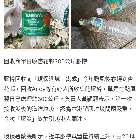
回收商單日收杏花邨300公斤膠樽
膠樽回收商「環保進城 - 雋成」今年颱風後亦趕到杏
花邨，回收Andy等有心人所收集的膠樽，單是在颱風
翌日已處理約300公斤。負責人黃頴灝表示，第一次
接收災後的海洋垃圾，認為本港塑膠垃圾問題嚴重，
今次「膠災」終於引起港人關注。
環保署數據顯示，近年膠樽棄置量持續上升，由2014