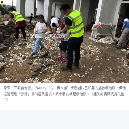
身穿「回收發泡膠」的Andy（右，黃衣者）單看圖片已知無力拯救發泡膠，但他
還是跑進「膠海」協助居民善後，教小朋友堆起發泡膠。（迷失的寶藏找提供圖
片）