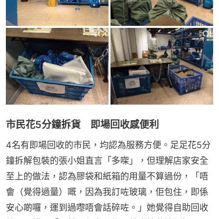
市民花5分鐘拆貨 即場回收感便利
4名有即場回收的市民，均認為服務方便。足足花5分
鐘拆解包裝的張小姐直言「多㗎」，但理解店家安全
至上的做法，認為膠袋和紙箱的用量不算過份，「唔
會（覺得過量）嘅，因為我訂咗玻璃，佢包住，即係
安心啲囉，運到過嚟唔會話碎咗。」她覺得自助回收