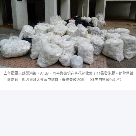
去年颱風天鴿襲港後，Andy、同事與街坊在杏花邨收集了41袋發泡膠。他曾嘗試
回收處理，但因摻雜太多海中雜質，最終失敗收場。（迷失的寶藏fb圖片）