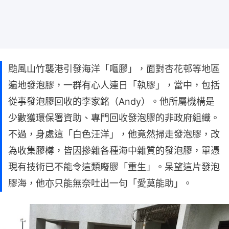
颱風山竹襲港引發海洋「嘔膠」，面對杏花邨等地區
遍地發泡膠，一群有心人連日「執膠」，當中，包括
從事發泡膠回收的李家銘（Andy）。他所屬機構是
少數獲環保署資助、專門回收發泡膠的非政府組織。
不過，身處這「白色汪洋」，他竟然掃走發泡膠，改
為收集膠樽，皆因摻雜各種海中雜質的發泡膠，單憑
現有技術已不能令這類廢膠「重生」。呆望這片發泡
膠海，他亦只能無奈吐出一句「愛莫能助」。