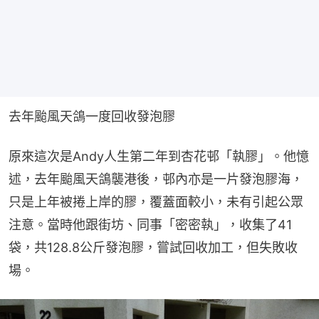
去年颱風天鴿一度回收發泡膠
原來這次是Andy人生第二年到杏花邨「執膠」。他憶
述，去年颱風天鴿襲港後，邨內亦是一片發泡膠海，
只是上年被捲上岸的膠，覆蓋面較小，未有引起公眾
注意。當時他跟街坊、同事「密密執」，收集了41
袋，共128.8公斤發泡膠，嘗試回收加工，但失敗收
場。