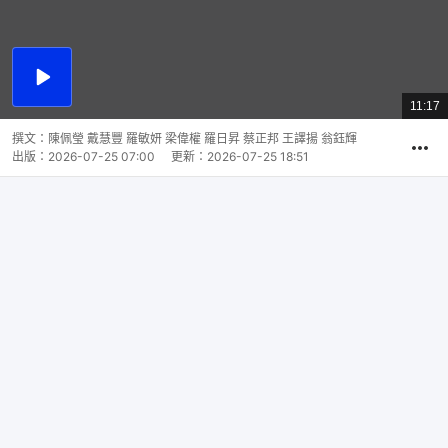
播
放
11:17
總
影
共
片
時
撰文：
陳佩瑩 戴慧豐 羅敏妍 梁偉權 羅日昇 蔡正邦 王譯揚 翁鈺輝
間
出版：
2026-07-25 07:00
更新：
2026-07-25 18:51