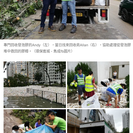
專門回收發泡膠的Andy（左），當日找來回收商Allan（右），協助處理從發泡膠
堆中救回的膠樽。（環保進城 - 雋成fb圖片）