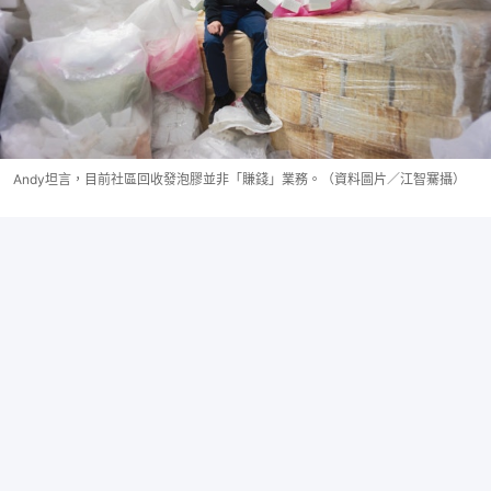
Andy坦言，目前社區回收發泡膠並非「賺錢」業務。（資料圖片／江智騫攝）