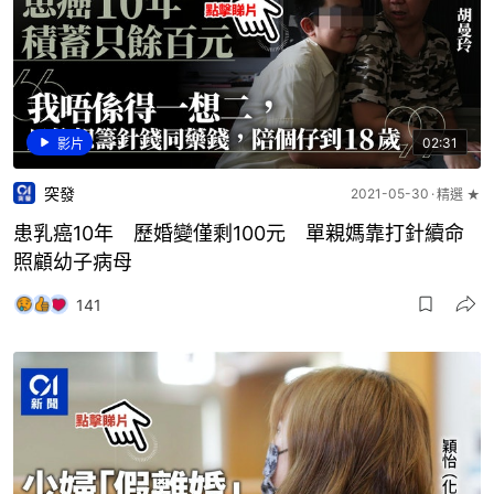
02:31
影片
突發
2021-05-30
精選 ★
患乳癌10年 歷婚變僅剩100元 單親媽靠打針續命
照顧幼子病母
141