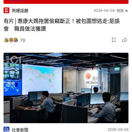
熱爆話題
2026-08-06
精選 ★
有片│惠康大媽拖篋偷竊斷正！被包圍想逃走:是誤
會 職員做法獲讚
70
社會新聞
2026-08-06