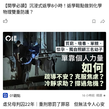
【開學必讀】沉浸式返學8小時！返學鞋點做到化學
物理雙重防護？
01觀點
16 小時前
精選 ★
虐兒母判囚22年｜重刑懲罰了罪惡 但無法令人心安