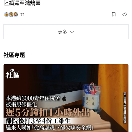
陸續遷至鴻鵠臺
71
更多
社區專題