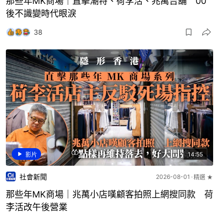
那些年MK商場｜直擊潮特、荷李活、兆萬吉舖 00
後不識變時代眼淚
38
14:55
影片
社會新聞
2026-08-01
精選 ★
那些年MK商場｜兆萬小店嘆顧客拍照上網搜同款 荷
李活改午後營業