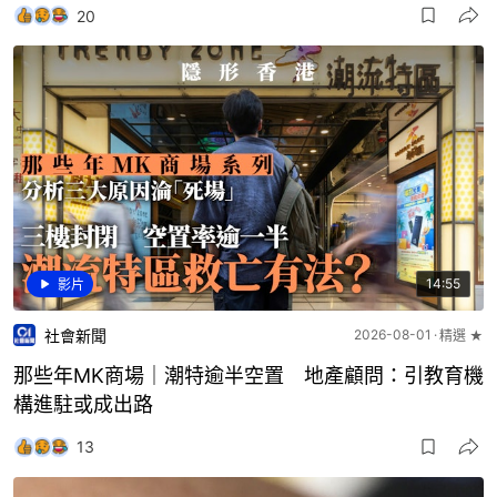
20
14:55
影片
社會新聞
2026-08-01
精選 ★
那些年MK商場｜潮特逾半空置 地產顧問：引教育機
構進駐或成出路
13