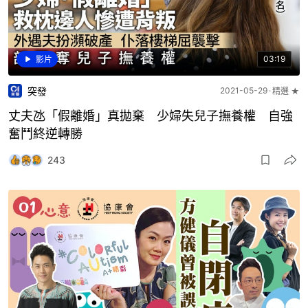
03:19
影片
突發
2021-05-29
精選 ★
丈夫氹「假離婚」真拋棄 少婦失兒子撫養權 自強
奮鬥終逆轉勝
243