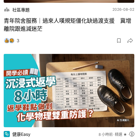
社區專題
2026-08-02
青年院舍服務｜過來人嘆規矩僵化缺過渡支援 冀增
離院跟進減迷茫
3
健康Easy
8 小時前
精選 ★