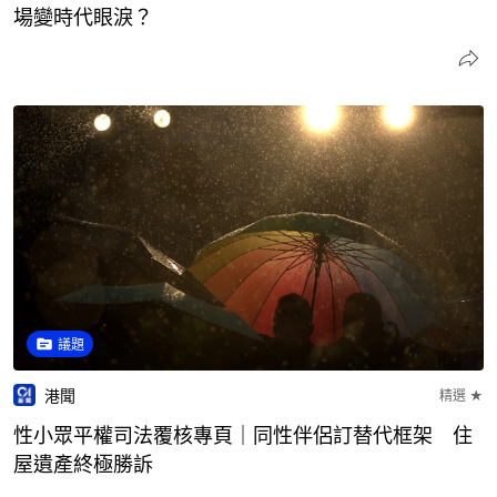
場變時代眼淚？
議題
港聞
精選 ★
性小眾平權司法覆核專頁｜同性伴侶訂替代框架 住
屋遺產終極勝訴