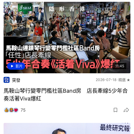
11:45
影片
突發
2026-07-18
精選 ★
馬鞍山琴行變零門檻社區Band房 店長牽線5少年合
奏活著Viva爆紅
75