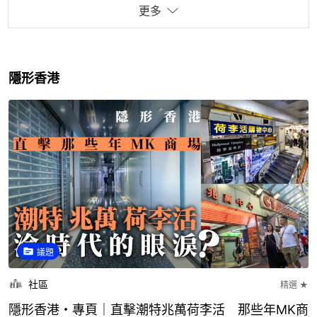
更多
隱形香港
議題
社區
精選 ★
隱形香港・專頁｜直擊潮特兆萬荷李活 那些年MK商