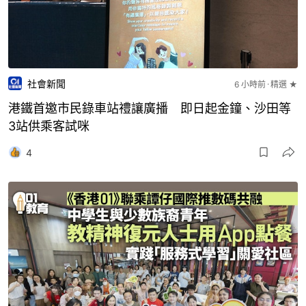
社會新聞
6 小時前
精選 ★
港鐵首邀市民錄車站禮讓廣播 即日起金鐘、沙田等
3站供乘客試咪
4