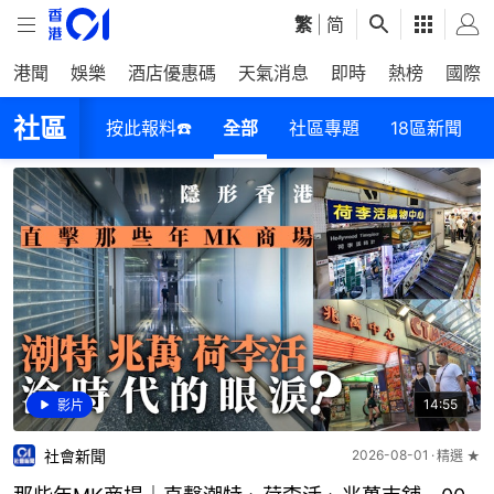
繁
|
简
港聞
娛樂
酒店優惠碼
天氣消息
即時
熱榜
國際
社區
按此報料☎️
全部
社區專題
18區新聞
14:55
影片
社會新聞
2026-08-01
精選 ★