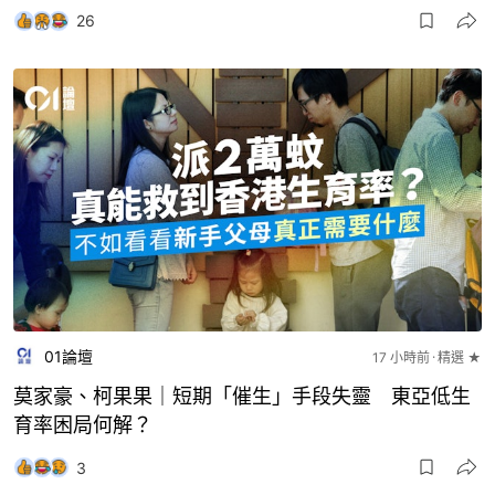
26
01論壇
17 小時前
精選 ★
莫家豪、柯果果｜短期「催生」手段失靈 東亞低生
育率困局何解？
3