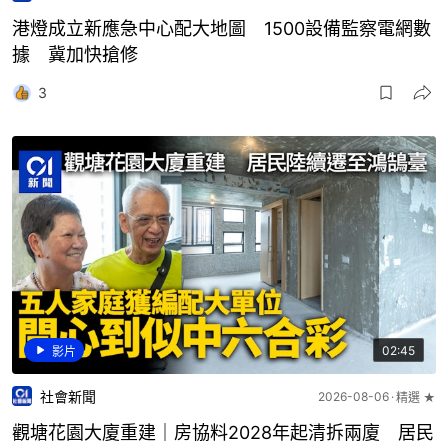
港燈成立新應急中心配大地圖 1500設備監察電網數
據 冀加快搶修
3
02:45
影片
社會新聞
2026-08-06
精選 ★
觀塘花園大廈重建｜房協料2028年起清拆兩廈 居民