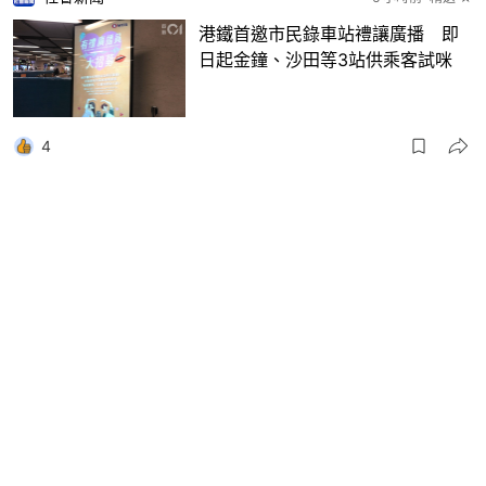
港鐵首邀市民錄車站禮讓廣播 即
日起金鐘、沙田等3站供乘客試咪
4
健康Easy
8 小時前
精選 ★
【開學必讀】沉浸式返學8小時！返
學鞋點做到化學物理雙重防護？
教育發展
13 小時前
精選 ★
《香港01》聯乘譚仔國際舉辦「數
碼科技與社區關懷體驗日」