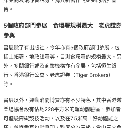
席葉劉淑儀亦會現身，為其新著作《姐姐的話》宣
傳。
5個政府部門參展 食環署規模最大 老虎證券
參與
書展除了有出版社，今年亦有5個政府部門參展，包
括土拓署、地政總署等，目測食環署的規模最大。另
外，多間銀行或及商業機構亦有參展，包括恒生銀
行、香港銀行公會、老虎證券（Tiger Brokers） 
等。
書展以外，運動消閒博覽亦有不少特色，其中香港遊
樂場協會設有佔地228平方米的運動體驗區，參加者
可體驗障礙競技活動，以及在7.5米高「好動體能之
塔」參與垂直挑戰登頂，難度分為三級，當中三文魚