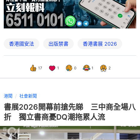
香港國安法
出版禁書
香港書展 2026
17
1
0
1
2
港聞
社會新聞
書展2026開幕前搶先睇 三中商全場八
折 獨立書商憂DQ潮拖累人流