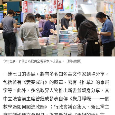
今年書展，多間書商提供全場單本八折優惠。（鄧倩螢攝）
一連七日的書展，將有多名知名華文作家到場分享，
包括著有《妻妾成群》的蘇童、著有《推拿》的畢飛
宇等。此外，多名政界人物推出新書並親身分享，其
中立法會前主席曾鈺成發表自傳《歲月崢嶸——一個
數學迷如何闖進政圈》；行政會議召集人、新民黨主