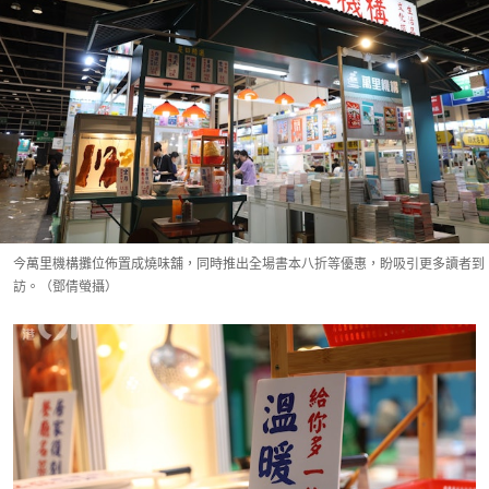
今萬里機構攤位佈置成燒味舖，同時推出全場書本八折等優惠，盼吸引更多讀者到
訪。（鄧倩螢攝）