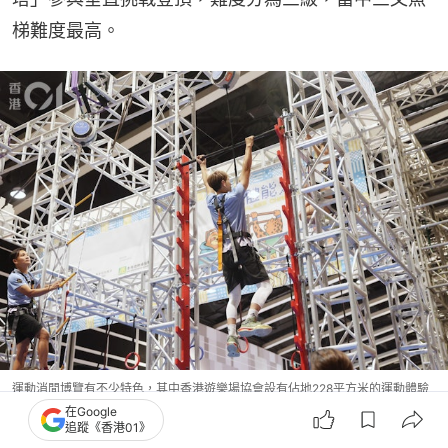
梯難度最高。
運動消閒博覽有不少特色，其中香港遊樂場協會設有佔地228平方米的運動體驗
區。（鄧倩螢攝）
在Google
追蹤《香港01》