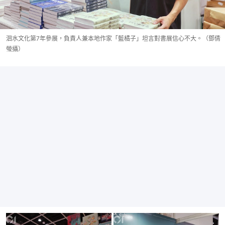
洄水文化第7年參展，負責人兼本地作家「藍橘子」坦言對書展信心不大。（鄧倩
螢攝）