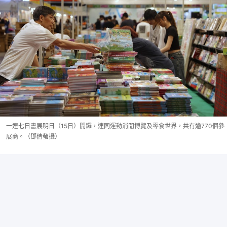
一連七日書展明日（15日）開鑼，連同運動消閒博覽及零食世界，共有逾770個參
展商。（鄧倩螢攝）