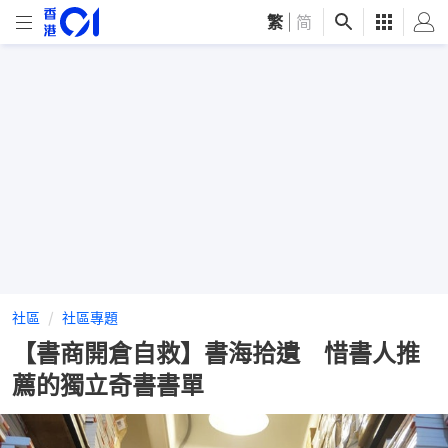
繁
|
简
社區
社區專題
【書商開倉自救】書海拾遺 惜書人推
薦的獨立奇書書單