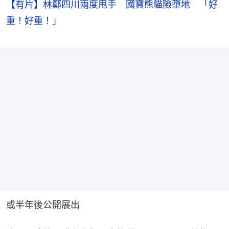
【有片】林鄭四川兩度甩手 國寶熊貓險墮地 「好
重！好重！」
或半年後公開展出