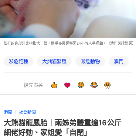
細孖的身形只比拇指大一點，體重亦屬超輕需24小時人手照顧。（澳門民政總署）
瀕危絕種
大熊貓繁殖
瀕危動物
澳門
搶先表達
港聞
社會新聞
大熊貓龍鳳胎｜兩姊弟體重逾16公斤
細佬好動、家姐愛「自閉」