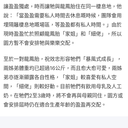
讓盈盈獨處，時而讓牠與龍鳳胎住在同一棲息地，他
說：「當盈盈需要私人時間去休息嘅時候，團隊會用
埋隔籬棲息地嘅場區，等盈盈都有私人時間。」由於
現時盈盈忙於照顧龍鳳胎「家姐」和「細佬」，所以
園方暫不會安排牠與樂樂交配。
至於一對龍鳳胎，祝效忠形容牠們「暴風式成長」，
兩姊弟體重均已超過16公斤，而且愈大愈可愛，兩姊
弟亦逐漸顯露各自性格，「家姐」較喜愛有私人空
間，「細佬」則較好動。目前牠們有飲用母乳及人工
奶。在牠們2至3歲時，將不會再與母親同住，園方或
會安排屆時仍在適合生產年齡的盈盈再交配。