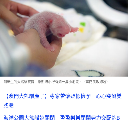
剛出生的大熊貓寶寶，身形細小得有如一隻小老鼠。（澳門民政總署）
【澳門大熊貓產子】專家曾懷疑假懷孕 心心突誕雙
胞胎
海洋公園大熊貓館關閉 盈盈樂樂閉關努力交配造B