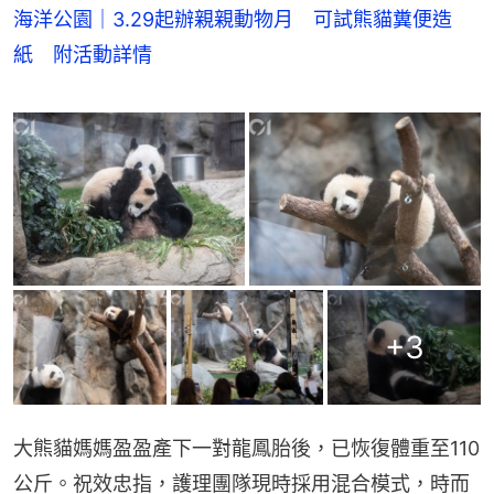
海洋公園｜3.29起辦親親動物月 可試熊貓糞便造
紙 附活動詳情
+
3
大熊貓媽媽盈盈產下一對龍鳳胎後，已恢復體重至110
公斤。祝效忠指，護理團隊現時採用混合模式，時而