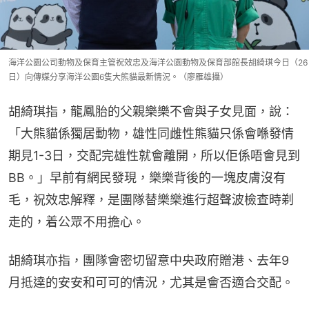
海洋公園公司動物及保育主管祝效忠及海洋公園動物及保育部館長胡綺琪今日（26
日）向傳媒分享海洋公園6隻大熊貓最新情況。（廖雁雄攝）
胡綺琪指，龍鳳胎的父親樂樂不會與子女見面，說：
「大熊貓係獨居動物，雄性同雌性熊貓只係會喺發情
期見1-3日，交配完雄性就會離開，所以佢係唔會見到
BB。」早前有網民發現，樂樂背後的一塊皮膚沒有
毛，祝效忠解釋，是團隊替樂樂進行超聲波檢查時剃
走的，着公眾不用擔心。
胡綺琪亦指，團隊會密切留意中央政府贈港、去年9
月抵達的安安和可可的情況，尤其是會否適合交配。