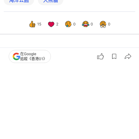
海洋公園
大熊貓
15
2
0
0
0
港聞
政情
在Google
追蹤《香港01》
國家林草局：大熊貓安安、可可狀態
好 有需要可派專家助人工受孕