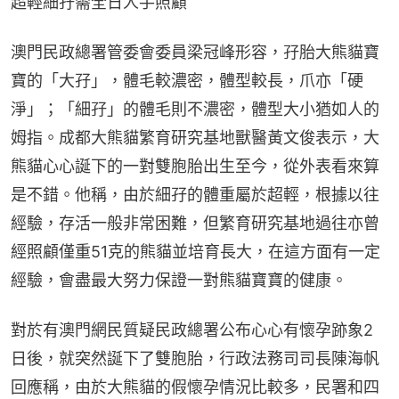
超輕細孖需全日人手照顧
澳門民政總署管委會委員梁冠峰形容，孖胎大熊貓寶
寶的「大孖」，體毛較濃密，體型較長，爪亦「硬
淨」；「細孖」的體毛則不濃密，體型大小猶如人的
姆指。成都大熊貓繁育研究基地獸醫黃文俊表示，大
熊貓心心誕下的一對雙胞胎出生至今，從外表看來算
是不錯。他稱，由於細孖的體重屬於超輕，根據以往
經驗，存活一般非常困難，但繁育研究基地過往亦曾
經照顧僅重51克的熊貓並培育長大，在這方面有一定
經驗，會盡最大努力保證一對熊貓寶寶的健康。
對於有澳門網民質疑民政總署公布心心有懷孕跡象2
日後，就突然誕下了雙胞胎，行政法務司司長陳海帆
回應稱，由於大熊貓的假懷孕情況比較多，民署和四